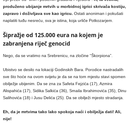
produženo ubijanje mrtvih u morbidnoj igrici skrivača kostiju,
zapravo i doživljava sve kao igricu.
Ostati anoniman i pokušati
naplatiti tuđu nesreću, sva je istina, koja urliče Potkozarjem.
Šipražje od 125.000 eura na kojem je
zabranjena riječ genocid
Nego, da se vratimo na Srebrenicu, na zločine “Škorpiona”.
Ubistvo se desilo na lokaciji Godinskih Bara. Porodice nastradalih
sve što hoće na ovom svijetu je da se na tom mjestu stavi spomen
obilježje ubijenim. Da se zna za Safeta Fejzića (17), Azmira
Alispahića (17), Sidika Salkića (36), Smaila Ibrahimovića (35), Dinu
Salihovića (18) i Jusu Delića (25). Da se obilježi mjesto stradanja.
Eh, da je mrtvima tako lako spokoja naći i obilježja dati! Ali,
nije!