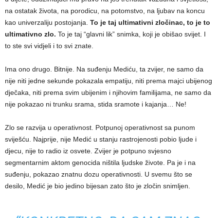
na ostatak života, na porodicu, na potomstvo, na ljubav na koncu
kao univerzaliju postojanja.
To je taj ultimativni zločinac, to je to
ultimativno zlo.
To je taj “glavni lik” snimka, koji je obišao svijet. I
to ste svi vidjeli i to svi znate.
Ima ono drugo. Bitnije. Na suđenju Mediću, ta zvijer, ne samo da
nije niti jedne sekunde pokazala empatiju, niti prema majci ubijenog
dječaka, niti prema svim ubijenim i njihovim familijama, ne samo da
nije pokazao ni trunku srama, stida sramote i kajanja… Ne!
Zlo se razvija u operativnost. Potpunoj operativnost sa punom
sviješću. Najprije, nije Medić u stanju rastrojenosti pobio ljude i
djecu, nije to radio iz osvete. Zvijer je potpuno svjesno
segmentarnim aktom genocida ništila ljudske živote. Pa je i na
suđenju, pokazao znatnu dozu operativnosti. U svemu što se
desilo, Medić je bio jedino bijesan zato što je zločin snimljen.