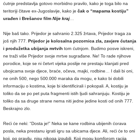
ćutnje predstavlja gotovo morbidno pravilo, kako je toga bilo na
teritoriji čitave ex-Jugoslavije, kako je
čak o “mapama kostiju”
urađen i Brešanov film
Nije kraj
…
Nije baš tako. Prijedor je sahranio 2.325 žrtava, Prijedor traga za
još njih 777.
Prijedor je kolosalna pozornica zla, zavjere ćutanja
i produžetka ubijanja mrtvih
tom ćutnjom. Budimo posve iskreni,
ne traži više Prijedor svoje mrtve sugrađane. Ne! To rade njihove
porodice, koje se ni četvrt vijeka poslije ne prestaju klanjati pred
ubojicama svoje djece, braće, očeva, majki, rodbine… I dali bi oni,
ne onih 500, nego 500.000 maraka da mogu, e kako bi dobili
informaciju o kostima, koje bi identificirali i pokopali. A, kostiju je
toliko da se po pet puta fragmenti istih ljudi sahranjuju. Kostiju je
toliko da sa druge strane nema niti jedne jedine kosti od onih 777.
Beskrajno zlo.
Reći će neki: “Dosta je!” Neka se kane rodbina ubijenih ćorava
posla, neka prestanu igrati igru sa ubicama djece. Ali, reći će to oni
koji, po pravilu, nisu nikoga izgubili. Koji mogu komforom racija