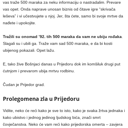
vas traže 500 maraka za neku informaciju o nastradalim. Prevare
vas opet. Onda naprave unosan biznis od čitave igre “skrivača
leševa” i vi učestvujete u njoj. Jer, šta ćete, samo bi svoje mrtve da
nađete i upokojite.
Tražili su onomad ’92. tih 500 maraka da vam ne ubiju rođaka
.
Slagali su i ubili ga. Traže vam sad 500 maraka, e da bi kosti
ubijenog pokazali. Opet lažu.
E, tako žive Bošnjaci danas u Prijedoru dok im komšiluk drugi put
ćutnjom i prevarom ubija mrtvu rodbinu.
Čudan je Prijedor grad.
Prolegomena zla u Prijedoru
Vidite, neko će reći kako je sve to isto, kako je svaka žrtva jednaka i
kako ubistvo i jednog jedinog ljudskog bića, znači smrt
čovječanstva. Neko će vam reći kako prijedorska omerta – zavjera