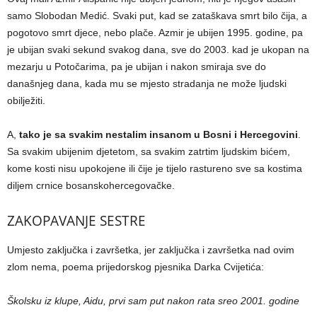
samo Slobodan Medić. Svaki put, kad se zataškava smrt bilo čija, a
pogotovo smrt djece, nebo plače. Azmir je ubijen 1995. godine, pa
je ubijan svaki sekund svakog dana, sve do 2003. kad je ukopan na
mezarju u Potočarima, pa je ubijan i nakon smiraja sve do
današnjeg dana, kada mu se mjesto stradanja ne može ljudski
obilježiti.
A,
tako je sa svakim nestalim insanom u Bosni i Hercegovini
.
Sa svakim ubijenim djetetom, sa svakim zatrtim ljudskim bićem,
kome kosti nisu upokojene ili čije je tijelo rastureno sve sa kostima
diljem crnice bosanskohercegovačke.
ZAKOPAVANJE SESTRE
Umjesto zaključka i završetka, jer zaključka i završetka nad ovim
zlom nema, poema prijedorskog pjesnika Darka Cvijetića:
Školsku iz klupe, Aidu, prvi sam put nakon rata sreo 2001. godine