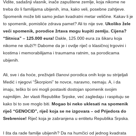
Vidite, sadašnji vlasnik, inače zapuštene zemlje, koja nikome ne
treba do li familijama ubijenih, ima, kako veli, posebne zahtjeve.
Spomenik može biti samo jedan kvadratni metar veličine. Kakav li je
to spomenik, pomisliće zdrava pamet? Ali to nije sve.
Ukoliko žele
veći spomenik, porodice žrtava mogu kupiti zemlju. Cijena?
“Sitnica” – 125.000 eura!
Dakle, 125.000 eura za šikaru koja
nikome ne služi?! Dabome da je i ovdje riječ o klasičnoj trgovini i
kostima i memorabilijama i traumama ratnim, sa porodicama
ubijenih.
Ali, sve i da hoće, preživjeli članovi porodica onih koje su strijeljali
Medić i njegovi “Škorpioni” te novce, naravno, nemaju. A, i da
imaju, teško bi oni mogli postaviti dostojan spomenik svojim
najmilijim. Jer vlasti Republike Srpske, već zagledaju i raspituju se
kako bi to sve moglo biti.
Mogao bi neko uklesati na spomenik
riječ “GENOCID”, riječ koja se ne izgovara – od Prijedora do
Srebrenice!
Riječ koja je zabranjena u entitetu Republika Srpska.
I šta da rade familje ubijenih? Da na humčici od jednog kvadrata