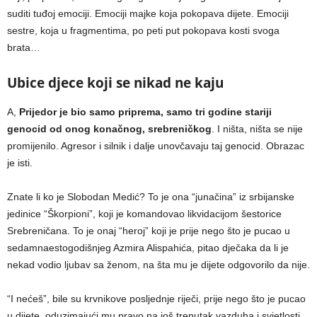
suditi tuđoj emociji. Emociji majke koja pokopava dijete. Emociji
sestre, koja u fragmentima, po peti put pokopava kosti svoga
brata…
Ubice djece koji se nikad ne kaju
A,
Prijedor je bio samo priprema, samo tri godine stariji
genocid od onog konačnog, srebreničkog
. I ništa, ništa se nije
promijenilo. Agresor i silnik i dalje unovčavaju taj genocid. Obrazac
je isti.
Znate li ko je Slobodan Medić? To je ona “junačina” iz srbijanske
jedinice “Škorpioni”, koji je komandovao likvidacijom šestorice
Srebreničana. To je onaj “heroj” koji je prije nego što je pucao u
sedamnaestogodišnjeg Azmira Alispahića, pitao dječaka da li je
nekad vodio ljubav sa ženom, na šta mu je dijete odgovorilo da nije.
“I nećeš”, bile su krvnikove posljednje riječi, prije nego što je pucao
u dijete, oduzimajući mu pravo na još trenutak vazduha i svjetlosti,