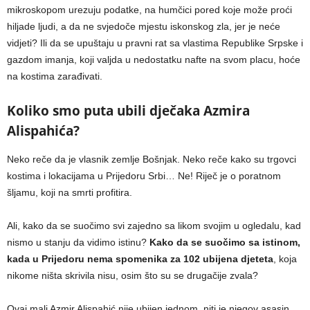
mikroskopom urezuju podatke, na humčici pored koje može proći
hiljade ljudi, a da ne svjedoče mjestu iskonskog zla, jer je neće
vidjeti? Ili da se upuštaju u pravni rat sa vlastima Republike Srpske i
gazdom imanja, koji valjda u nedostatku nafte na svom placu, hoće
na kostima zarađivati.
Koliko smo puta ubili dječaka Azmira
Alispahića?
Neko reče da je vlasnik zemlje Bošnjak. Neko reče kako su trgovci
kostima i lokacijama u Prijedoru Srbi… Ne! Riječ je o poratnom
šljamu, koji na smrti profitira.
Ali, kako da se suočimo svi zajedno sa likom svojim u ogledalu, kad
nismo u stanju da vidimo istinu?
Kako da se suočimo sa istinom,
kada u Prijedoru nema spomenika za 102 ubijena djeteta
, koja
nikome ništa skrivila nisu, osim što su se drugačije zvala?
Ovaj mali Azmir Alispahić nije ubijen jednom, niti je njegov asasin