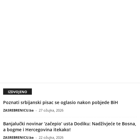
IZDVOJENO
Poznati srbijanski pisac se oglasio nakon pobjede BiH
ZASREBRENICU.ba
-
27 ožujka, 2026
Banjalučki novinar ‘začepio’ usta Dodiku: Nadživjeće te Bosna,
a bogme i Hercegovina itekako!
ZASREBRENICU.ba
-
22 ožujka, 2026