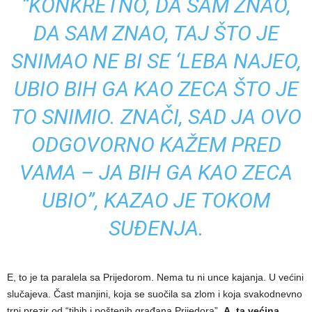
“KONKRETNO, DA SAM ZNAO,
DA SAM ZNAO, TAJ ŠTO JE
SNIMAO NE BI SE ‘LEBA NAJEO,
UBIO BIH GA KAO ZECA ŠTO JE
TO SNIMIO. ZNAČI, SAD JA OVO
ODGOVORNO KAŽEM PRED
VAMA – JA BIH GA KAO ZECA
UBIO”, KAZAO JE TOKOM
SUĐENJA.
E, to je ta paralela sa Prijedorom. Nema tu ni unce kajanja. U većini
slučajeva. Čast manjini, koja se suočila sa zlom i koja svakodnevno
trpi prezir od “tihih i poštenih građana Prijedora”.
A, ta većina,