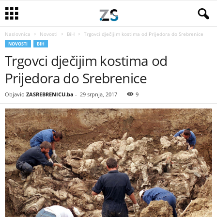
Naslovnica
Novosti
BiH
Trgovci dječijim kostima od Prijedora do Srebrenice
NOVOSTI
BIH
Trgovci dječijim kostima od
Prijedora do Srebrenice
Objavio
ZASREBRENICU.ba
-
29 srpnja, 2017
9