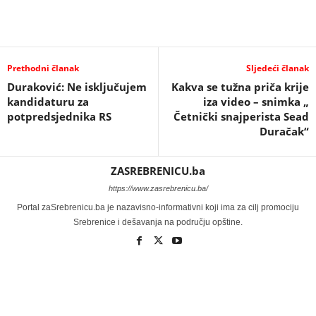
Prethodni članak
Sljedeći članak
Duraković: Ne isključujem
Kakva se tužna priča krije
kandidaturu za
iza video – snimka „
potpredsjednika RS
Četnički snajperista Sead
Duračak“
ZASREBRENICU.ba
https://www.zasrebrenicu.ba/
Portal zaSrebrenicu.ba je nazavisno-informativni koji ima za cilj promociju
Srebrenice i dešavanja na području opštine.