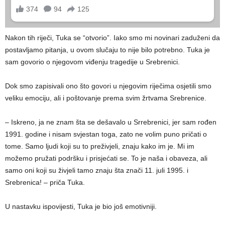
Nakon tih riječi, Tuka se “otvorio”. Iako smo mi novinari zaduženi da
postavljamo pitanja, u ovom slučaju to nije bilo potrebno. Tuka je
sam govorio o njegovom viđenju tragedije u Srebrenici.
Dok smo zapisivali ono što govori u njegovim riječima osjetili smo
veliku emociju, ali i poštovanje prema svim žrtvama Srebrenice.
– Iskreno, ja ne znam šta se dešavalo u Srrebrenici, jer sam rođen
1991. godine i nisam svjestan toga, zato ne volim puno pričati o
tome. Samo ljudi koji su to preživjeli, znaju kako im je. Mi im
možemo pružati podršku i prisjećati se. To je naša i obaveza, ali
samo oni koji su živjeli tamo znaju šta znači 11. juli 1995. i
Srebrenica! – priča Tuka.
U nastavku ispovijesti, Tuka je bio još emotivniji.