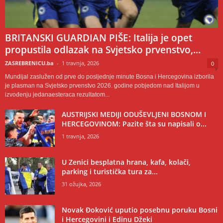
BRITANSKI GUARDIAN PIŠE: Italija je opet
propustila odlazak na Svjetsko prvenstvo,...
ZASREBRENICU.ba
-
1 travnja, 2026
0
Mundijal zaslužen od prve do posljednje minute Bosna i Hercegovina izborila
je plasman na Svjetsko prvenstvo 2026. godine pobjedom nad Italijom u
izvođenju jedanaesteraca rezultatom...
AUSTRIJSKI MEDIJI ODUŠEVLJENI BOSNOM I
HERCEGOVINOM: Pazite šta su napisali o...
1 travnja, 2026
U Zenici besplatna hrana, kafa, kolači,
parking i turistička tura za...
31 ožujka, 2026
Novak Đoković uputio posebnu poruku Bosni
i Hercegovini i Edinu Džeki