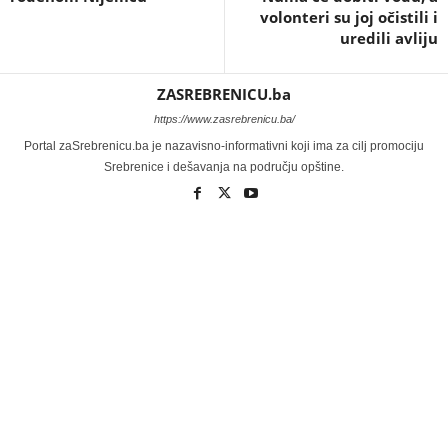
volonteri su joj očistili i
uredili avliju
ZASREBRENICU.ba
https://www.zasrebrenicu.ba/
Portal zaSrebrenicu.ba je nazavisno-informativni koji ima za cilj promociju
Srebrenice i dešavanja na području opštine.