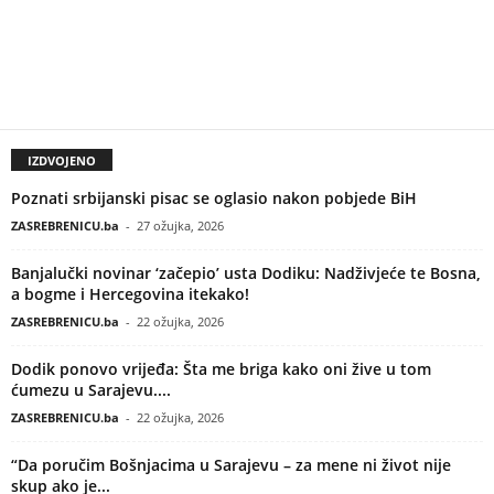
IZDVOJENO
Poznati srbijanski pisac se oglasio nakon pobjede BiH
ZASREBRENICU.ba
-
27 ožujka, 2026
Banjalučki novinar ‘začepio’ usta Dodiku: Nadživjeće te Bosna,
a bogme i Hercegovina itekako!
ZASREBRENICU.ba
-
22 ožujka, 2026
Dodik ponovo vrijeđa: Šta me briga kako oni žive u tom
ćumezu u Sarajevu....
ZASREBRENICU.ba
-
22 ožujka, 2026
“Da poručim Bošnjacima u Sarajevu – za mene ni život nije
skup ako je...