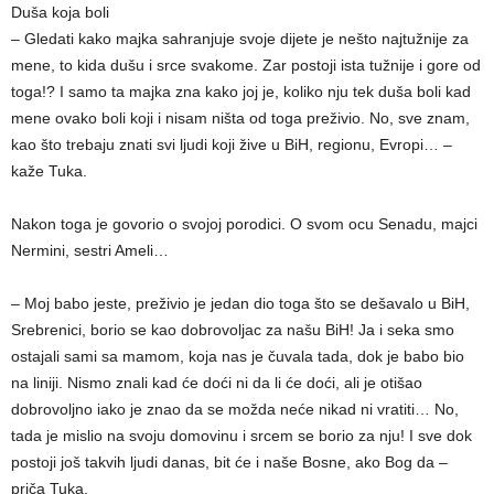
Duša koja boli
– Gledati kako majka sahranjuje svoje dijete je nešto najtužnije za
mene, to kida dušu i srce svakome. Zar postoji ista tužnije i gore od
toga!? I samo ta majka zna kako joj je, koliko nju tek duša boli kad
mene ovako boli koji i nisam ništa od toga preživio. No, sve znam,
kao što trebaju znati svi ljudi koji žive u BiH, regionu, Evropi… –
kaže Tuka.
Nakon toga je govorio o svojoj porodici. O svom ocu Senadu, majci
Nermini, sestri Ameli…
– Moj babo jeste, preživio je jedan dio toga što se dešavalo u BiH,
Srebrenici, borio se kao dobrovoljac za našu BiH! Ja i seka smo
ostajali sami sa mamom, koja nas je čuvala tada, dok je babo bio
na liniji. Nismo znali kad će doći ni da li će doći, ali je otišao
dobrovoljno iako je znao da se možda neće nikad ni vratiti… No,
tada je mislio na svoju domovinu i srcem se borio za nju! I sve dok
postoji još takvih ljudi danas, bit će i naše Bosne, ako Bog da –
priča Tuka.