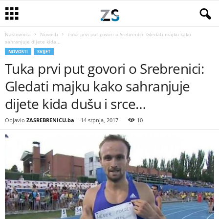
Naslovnica
Novosti
Tuka prvi put govori o Srebrenici: Gledati majku kako
sahranjuje dijete kida...
NOVOSTI
SVIJET
Tuka prvi put govori o Srebrenici:
Gledati majku kako sahranjuje
dijete kida dušu i srce…
Objavio
ZASREBRENICU.ba
-
14 srpnja, 2017
10