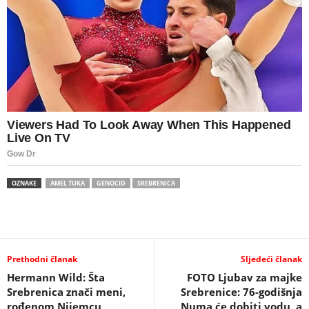
OZNAKE
AMEL TUKA
GENOCID
SREBRENICA
Prethodni članak
Sljedeći članak
Hermann Wild: Šta
FOTO Ljubav za majke
Srebrenica znači meni,
Srebrenice: 76-godišnja
rođenom Nijemcu
Numa će dobiti vodu, a