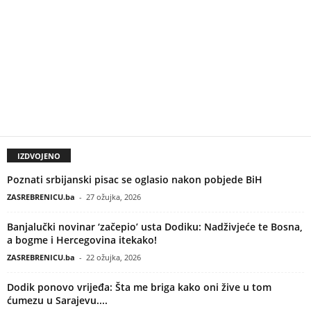
IZDVOJENO
Poznati srbijanski pisac se oglasio nakon pobjede BiH
ZASREBRENICU.ba
-
27 ožujka, 2026
Banjalučki novinar ‘začepio’ usta Dodiku: Nadživjeće te Bosna,
a bogme i Hercegovina itekako!
ZASREBRENICU.ba
-
22 ožujka, 2026
Dodik ponovo vrijeđa: Šta me briga kako oni žive u tom
ćumezu u Sarajevu....