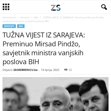
Naslovnica
Novosti
BiH
TUŽNA VIJEST IZ SARAJEVA: Preminuo Mirsad Pindžo,
savjetnik ministra vanjskih poslova BIH
NOVOSTI
BIH
TUŽNA VIJEST IZ SARAJEVA:
Preminuo Mirsad Pindžo,
savjetnik ministra vanjskih
poslova BIH
Objavio
ZASREBRENICU.ba
-
14 lipnja, 2023
12