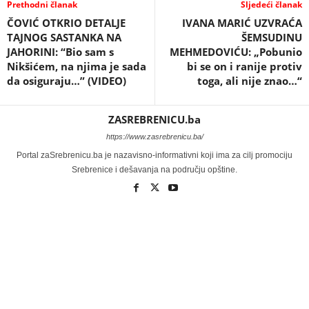
Prethodni članak
Sljedeći članak
ČOVIĆ OTKRIO DETALJE
IVANA MARIĆ UZVRAĆA
TAJNOG SASTANKA NA
ŠEMSUDINU
JAHORINI: “Bio sam s
MEHMEDOVIĆU: „Pobunio
Nikšićem, na njima je sada
bi se on i ranije protiv
da osiguraju…” (VIDEO)
toga, ali nije znao…“
ZASREBRENICU.ba
https://www.zasrebrenicu.ba/
Portal zaSrebrenicu.ba je nazavisno-informativni koji ima za cilj promociju
Srebrenice i dešavanja na području opštine.