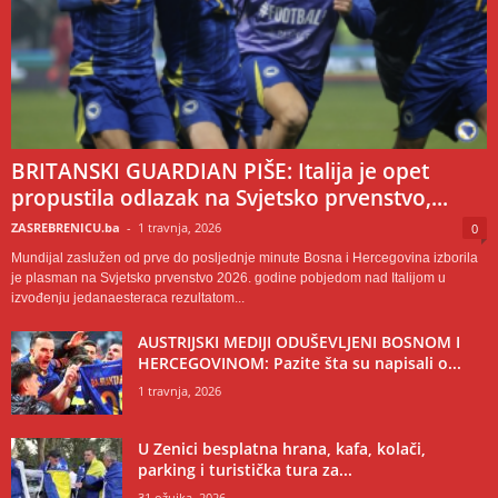
BRITANSKI GUARDIAN PIŠE: Italija je opet
propustila odlazak na Svjetsko prvenstvo,...
ZASREBRENICU.ba
-
1 travnja, 2026
0
Mundijal zaslužen od prve do posljednje minute Bosna i Hercegovina izborila
je plasman na Svjetsko prvenstvo 2026. godine pobjedom nad Italijom u
izvođenju jedanaesteraca rezultatom...
AUSTRIJSKI MEDIJI ODUŠEVLJENI BOSNOM I
HERCEGOVINOM: Pazite šta su napisali o...
1 travnja, 2026
U Zenici besplatna hrana, kafa, kolači,
parking i turistička tura za...
31 ožujka, 2026