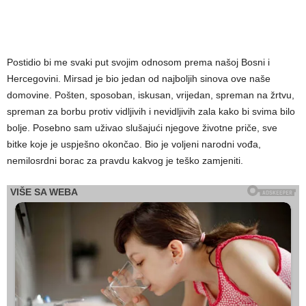
Postidio bi me svaki put svojim odnosom prema našoj Bosni i
Hercegovini. Mirsad je bio jedan od najboljih sinova ove naše
domovine. Pošten, sposoban, iskusan, vrijedan, spreman na žrtvu,
spreman za borbu protiv vidljivih i nevidljivih zala kako bi svima bilo
bolje. Posebno sam uživao slušajući njegove životne priče, sve
bitke koje je uspješno okončao. Bio je voljeni narodni vođa,
nemilosrdni borac za pravdu kakvog je teško zamjeniti.