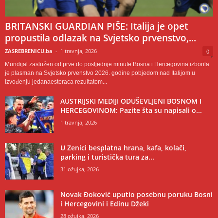
BRITANSKI GUARDIAN PIŠE: Italija je opet
propustila odlazak na Svjetsko prvenstvo,...
ZASREBRENICU.ba
-
1 travnja, 2026
0
Mundijal zaslužen od prve do posljednje minute Bosna i Hercegovina izborila
je plasman na Svjetsko prvenstvo 2026. godine pobjedom nad Italijom u
izvođenju jedanaesteraca rezultatom...
AUSTRIJSKI MEDIJI ODUŠEVLJENI BOSNOM I
HERCEGOVINOM: Pazite šta su napisali o...
1 travnja, 2026
U Zenici besplatna hrana, kafa, kolači,
parking i turistička tura za...
31 ožujka, 2026
Novak Đoković uputio posebnu poruku Bosni
i Hercegovini i Edinu Džeki
28 ožujka, 2026