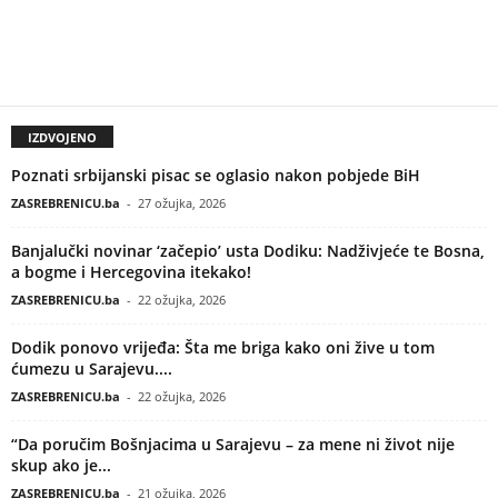
IZDVOJENO
Poznati srbijanski pisac se oglasio nakon pobjede BiH
ZASREBRENICU.ba
-
27 ožujka, 2026
Banjalučki novinar ‘začepio’ usta Dodiku: Nadživjeće te Bosna,
a bogme i Hercegovina itekako!
ZASREBRENICU.ba
-
22 ožujka, 2026
Dodik ponovo vrijeđa: Šta me briga kako oni žive u tom
ćumezu u Sarajevu....
ZASREBRENICU.ba
-
22 ožujka, 2026
“Da poručim Bošnjacima u Sarajevu – za mene ni život nije
skup ako je...
ZASREBRENICU.ba
-
21 ožujka, 2026