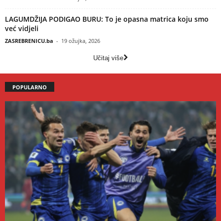
LAGUMDŽIJA PODIGAO BURU: To je opasna matrica koju smo
već vidjeli
ZASREBRENICU.ba
-
19 ožujka, 2026
Učitaj više
POPULARNO