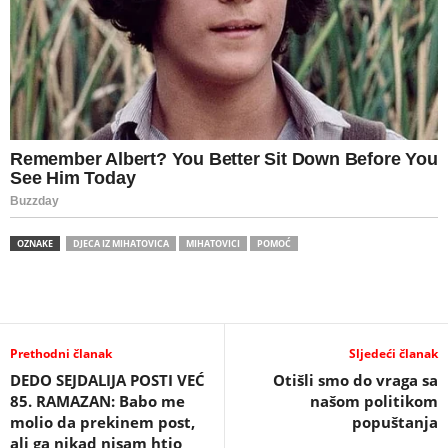
OZNAKE
DJECA IZ MIHATOVICA
MIHATOVICI
POMOĆ
Prethodni članak
Sljedeći članak
DEDO SEJDALIJA POSTI VEĆ
Otišli smo do vraga sa
85. RAMAZAN: Babo me
našom politikom
molio da prekinem post,
popuštanja
ali ga nikad nisam htio