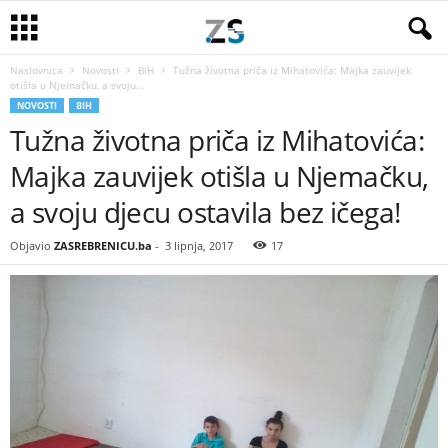
Naslovnica
Novosti
BiH
Tužna životna priča iz Mihatovića: Majka zauvijek
otišla u Njemačku, a svoju...
NOVOSTI
BIH
Tužna životna priča iz Mihatovića:
Majka zauvijek otišla u Njemačku,
a svoju djecu ostavila bez ičega!
Objavio
ZASREBRENICU.ba
-
3 lipnja, 2017
17