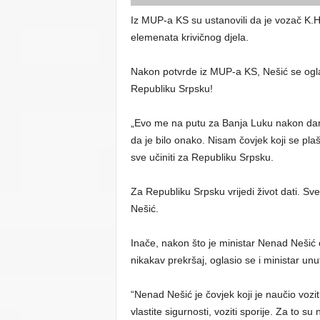
Iz MUP-a KS su ustanovili da je vozač K.H
elemenata krivičnog djela.
Nakon potvrde iz MUP-a KS, Nešić se ogla
Republiku Srpsku!
„Evo me na putu za Banja Luku nakon današ
da je bilo onako. Nisam čovjek koji se plaši
sve učiniti za Republiku Srpsku.
Za Republiku Srpsku vrijedi život dati. Sve
Nešić.
Inače, nakon što je ministar Nenad Nešić
nikakav prekršaj, oglasio se i ministar un
“Nenad Nešić je čovjek koji je naučio vozi
vlastite sigurnosti, voziti sporije. Za to su