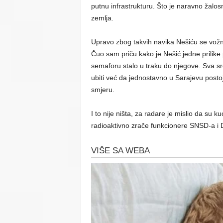
putnu infrastrukturu. Što je naravno žalos
zemlja.
Upravo zbog takvih navika Nešiću se vož
Čuo sam priču kako je Nešić jedne prilike 
semaforu stalo u traku do njegove. Sva sreć
ubiti već da jednostavno u Sarajevu postoj
smjeru.
I to nije ništa, za radare je mislio da su
radioaktivno zrače funkcionere SNSD-a i 