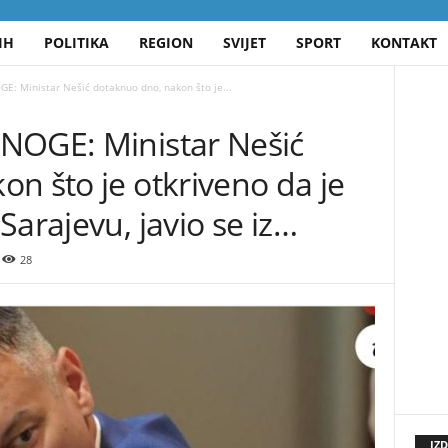
IH
POLITIKA
REGION
SVIJET
SPORT
KONTAKT
E: Ministar Nešić dotaknuo dno, nakon što je...
NOGE: Ministar Nešić
n što je otkriveno da je
Sarajevu, javio se iz…
28
IZ