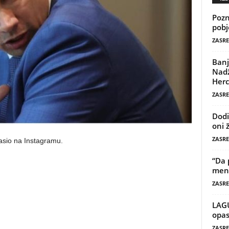
Pozn
pobj
ZASRE
Banj
Nadž
Herc
ZASRE
Dodi
oni 
ZASRE
asio na Instagramu.
“Da 
mene
ZASRE
LAG
opas
ZASRE