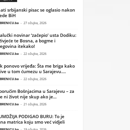
ati srbijanski pisac se oglasio nakon
ede BiH
BRENICU.ba
-
27 ožujka, 2026
alučki novinar ‘začepio’ usta Dodiku:
ivjeće te Bosna, a bogme i
egovina itekako!
BRENICU.ba
-
22 ožujka, 2026
k ponovo vrijeđa: Šta me briga kako
žive u tom ćumezu u Sarajevu....
BRENICU.ba
-
22 ožujka, 2026
poručim Bošnjacima u Sarajevu – za
 ni život nije skup ako je...
BRENICU.ba
-
21 ožujka, 2026
UMDŽIJA PODIGAO BURU: To je
na matrica koju smo već vidjeli
BRENICU.ba
-
19 ožujka, 2026