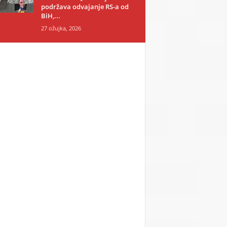
podržava odvajanje RS-a od
BiH,...
27 ožujka, 2026