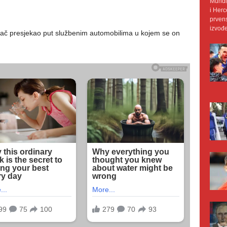
Mundij
i Herc
prvens
izvođe
ozač presjekao put službenim automobilima u kojem se on