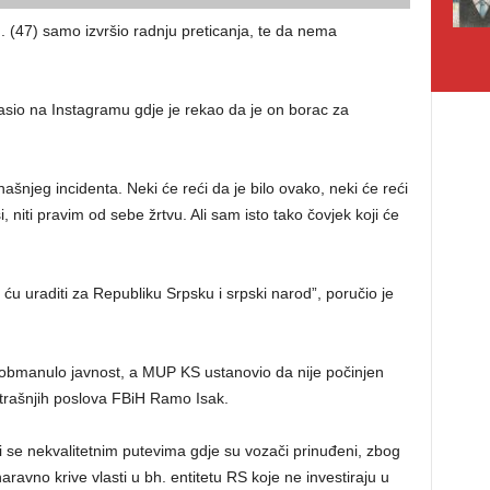
. (47) samo izvršio radnju preticanja, te da nema
sio na Instagramu gdje je rekao da je on borac za
njeg incidenta. Neki će reći da je bilo ovako, neki će reći
, niti pravim od sebe žrtvu. Ali sam isto tako čovjek koji će
 ću uraditi za Republiku Srpsku i srpski narod”, poručio je
 obmanulo javnost, a MUP KS ustanovio da nije počinjen
utrašnjih poslova FBiH Ramo Isak.
ti se nekvalitetnim putevima gdje su vozači prinuđeni, zbog
 naravno krive vlasti u bh. entitetu RS koje ne investiraju u