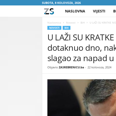
SUBOTA, 8 KOLOVOZA, 2026
NASLOVNA
VIJESTI
B
Z
A
Naslovnica
Novosti
BiH
U LAŽI SU KRATKE NOG
NOVOSTI
BIH
U LAŽI SU KRATKE 
S
dotaknuo dno, nako
R
slagao za napad u 
E
Objavio
ZASREBRENICU.ba
-
22 kolovoza, 2024
B
R
E
N
I