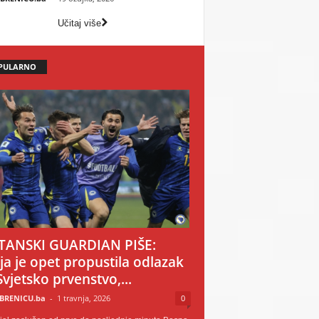
Učitaj više
PULARNO
TANSKI GUARDIAN PIŠE:
ija je opet propustila odlazak
Svjetsko prvenstvo,...
BRENICU.ba
-
1 travnja, 2026
0