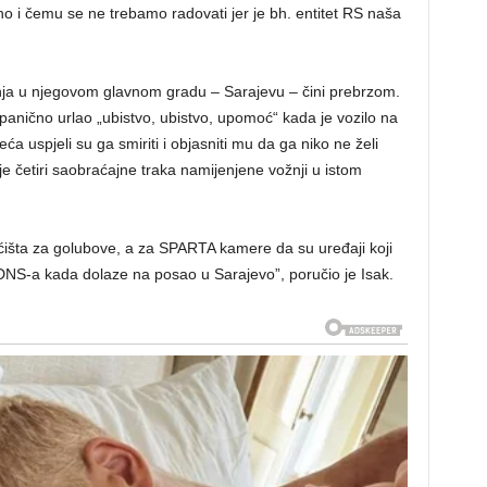
no i čemu se ne trebamo radovati jer je bh. entitet RS naša
nja u njegovom glavnom gradu – Sarajevu – čini prebrzom.
panično urlao „ubistvo, ubistvo, upomoć“ kada je vozilo na
a uspjeli su ga smiriti i objasniti mu da ga niko ne želi
e četiri saobraćajne traka namijenjene vožnji u istom
 kućišta za golubove, a za SPARTA kamere da su uređaji koji
DNS-a kada dolaze na posao u Sarajevo”, poručio je Isak.