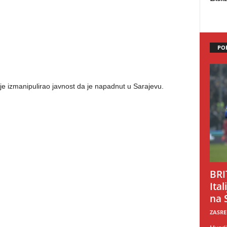
PO
 je izmanipulirao javnost da je napadnut u Sarajevu.
BRI
Ital
na 
ZASRE