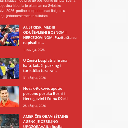
al zaslužen od prve do posljednje minute Bosna
egovina izborila je plasman na Svjetsko
tvo 2026. godine pobjedom nad Italijom u
nju jedanaesteraca rezultatom...
AUSTRIJSKI MEDIJI
ODUŠEVLJENI BOSNOM I
HERCEGOVINOM: Pazite šta su
napisali o...
1 travnja, 2026
U Zenici besplatna hrana,
kafa, kolači, parking i
turistička tura za...
31 ožujka, 2026
Novak Đoković uputio
posebnu poruku Bosni i
Hercegovini i Edinu Džeki
28 ožujka, 2026
AMERIČKE OBAVJEŠTAJNE
AGENCIJE OZBILJNO
UPOZORAVAJU: Rusija