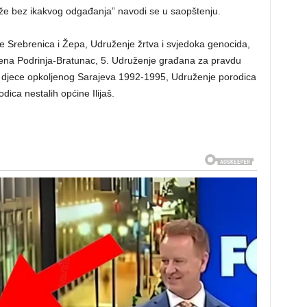
aže bez ikakvog odgađanja” navodi se u saopštenju.
e Srebrenica i Žepa, Udruženje žrtva i svjedoka genocida,
ena Podrinja-Bratunac, 5. Udruženje građana za pravdu
ne djece opkoljenog Sarajeva 1992-1995, Udruženje porodica
ica nestalih općine Ilijaš.