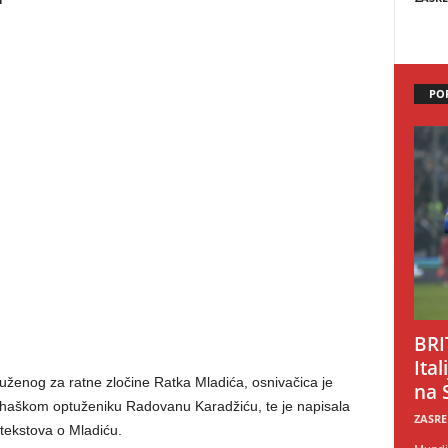
PO
BRI
Ital
ptuženog za ratne zločine Ratka Mladića, osnivačica je
na 
haškom optuženiku Radovanu Karadžiću, te je napisala
ZASRE
j tekstova o Mladiću.