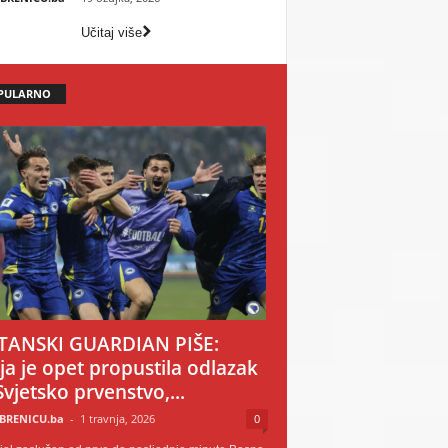
Učitaj više
PULARNO
TANSKI GUARDIAN PIŠE:
ija je opet propustila odlazak
Svjetsko prvenstvo,...
BRENICU.ba
-
1 travnja, 2026
0