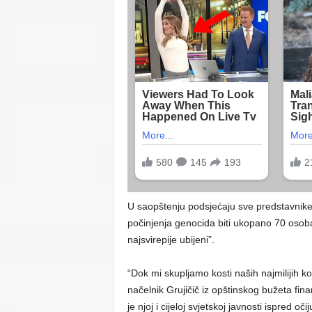
U saopštenju podsjećaju sve predstavnike
počinjenja genocida biti ukopano 70 osoba
najsvirepije ubijeni”.
“Dok mi skupljamo kosti naših najmilijih 
načelnik Grujičič iz opštinskog bužeta fina
je njoj i cijeloj svjetskoj javnosti ispred