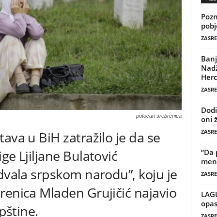
Pozn
pobj
ZASRE
Banj
Nadž
Herc
ZASRE
Dodi
potocari srebrenica
oni 
ZASRE
ava u BiH zatražilo je da se
ge Ljiljane Bulatović
“Da 
mene
odvala srpskom narodu”, koju je
ZASRE
renica Mladen Grujičić najavio
LAG
opas
opštine.
ZASRE