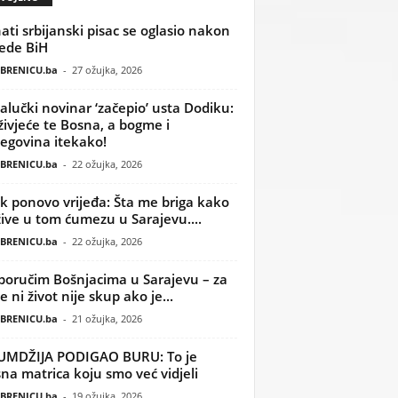
ati srbijanski pisac se oglasio nakon
ede BiH
BRENICU.ba
-
27 ožujka, 2026
alučki novinar ‘začepio’ usta Dodiku:
ivjeće te Bosna, a bogme i
egovina itekako!
BRENICU.ba
-
22 ožujka, 2026
k ponovo vrijeđa: Šta me briga kako
žive u tom ćumezu u Sarajevu....
BRENICU.ba
-
22 ožujka, 2026
poručim Bošnjacima u Sarajevu – za
 ni život nije skup ako je...
BRENICU.ba
-
21 ožujka, 2026
UMDŽIJA PODIGAO BURU: To je
na matrica koju smo već vidjeli
BRENICU.ba
-
19 ožujka, 2026