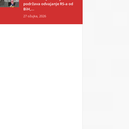
podržava odvajanje RS-a od
BiH,...
27 ožujka, 2026