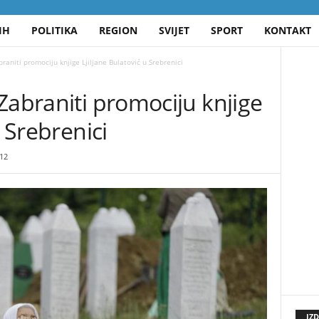
IH
POLITIKA
REGION
SVIJET
SPORT
KONTAKT
raniti promociju knjige Ljiljane Bulatović u Srebrenici
Zabraniti promociju knjige
u Srebrenici
12
IZ