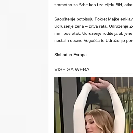
sramotna za Srbe kao i za cijelu BiH, otk
Saopštenje potpisuju Pokret Majke enklav
Udruženje žena – žrtva rata, Udruženje Ž
mir i povratak, Udruženje roditelja ubije
nestalih općine Vogošća te Udruženje porod
Slobodna Evropa