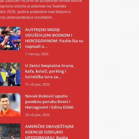
al zaslužen od prve do posljednje minute Bosna
egovina izborila je plasman na Svjetsko
tvo 2026. godine pobjedom nad Italijom u
nju jedanaesteraca rezultatom...
AUSTRIJSKI MEDIJI
ODUŠEVLJENI BOSNOM I
HERCEGOVINOM: Pazite šta su
napisali o...
1 travnja, 2026
U Zenici besplatna hrana,
kafa, kolači, parking i
turistička tura za...
31 ožujka, 2026
Novak Đoković uputio
posebnu poruku Bosni i
Hercegovini i Edinu Džeki
28 ožujka, 2026
AMERIČKE OBAVJEŠTAJNE
AGENCIJE OZBILJNO
UPOZORAVAJU: Rusija