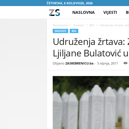
ČETVRTAK, 6 KOLOVOZA, 2026
NASLOVNA
VIJESTI
B
Z
A
Naslovnica
Novosti
BiH
Udruženja žrtava: Zab
NOVOSTI
BIH
Udruženja žrtava: 
S
Ljiljane Bulatović 
R
E
Objavio
ZASREBRENICU.ba
-
5 srpnja, 2017
B
R
E
N
I