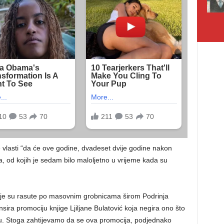
 vlasti “da će ove godine, dvadeset dvije godine nakon
, od kojih je sedam bilo maloljetno u vrijeme kada su
koje su rasute po masovnim grobnicama širom Podrinja
nsira promociju knjige Ljiljane Bulatović koja negira ono što
 očiju. Stoga zahtijevamo da se ova promocija, podjednako