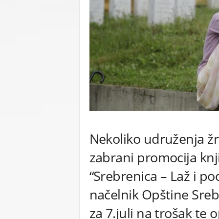
C
U
Nekoliko udruženja žrt
zabrani promocija knji
“Srebrenica – Laž i p
načelnik Opštine Sreb
za 7.juli na trošak te 