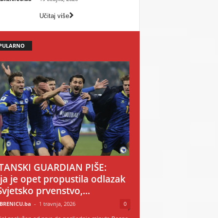
Učitaj više
PULARNO
TANSKI GUARDIAN PIŠE:
ija je opet propustila odlazak
Svjetsko prvenstvo,...
BRENICU.ba
-
1 travnja, 2026
0