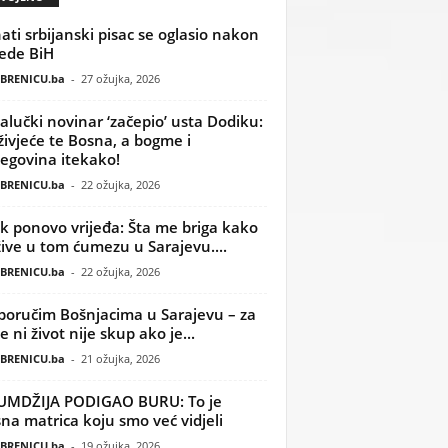
ati srbijanski pisac se oglasio nakon
ede BiH
BRENICU.ba
-
27 ožujka, 2026
alučki novinar ‘začepio’ usta Dodiku:
ivjeće te Bosna, a bogme i
egovina itekako!
BRENICU.ba
-
22 ožujka, 2026
k ponovo vrijeđa: Šta me briga kako
žive u tom ćumezu u Sarajevu....
BRENICU.ba
-
22 ožujka, 2026
poručim Bošnjacima u Sarajevu – za
 ni život nije skup ako je...
BRENICU.ba
-
21 ožujka, 2026
UMDŽIJA PODIGAO BURU: To je
na matrica koju smo već vidjeli
BRENICU.ba
-
19 ožujka, 2026