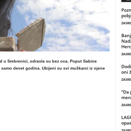
Pozn
pobj
ZASRE
Banj
Nadž
Herc
ZASRE
id u Srebrenici, odrasla su bez oca. Poput Sabine
Dodi
 samo devet godina. Ubijeni su svi muškarci iz njene
oni 
ZASRE
“Da 
mene
ZASRE
LAG
opas
ZASRE