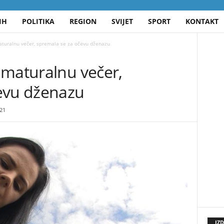
IH
POLITIKA
REGION
SVIJET
SPORT
KONTAKT
turalnu večer, spremala se za očevu dženazu
 maturalnu večer,
evu dženazu
21
IZ