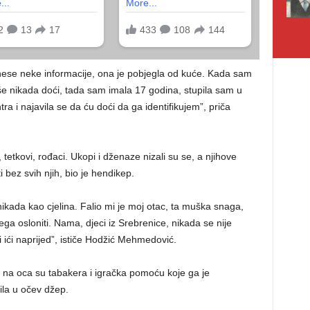
onese neke informacije, ona je pobjegla od kuće. Kada sam
iše nikada doći, tada sam imala 17 godina, stupila sam u
a i najavila se da ću doći da ga identifikujem”, priča
 tetkovi, rođaci. Ukopi i dženaze nizali su se, a njihove
ti bez svih njih, bio je hendikep.
ikada kao cjelina. Falio mi je moj otac, ta muška snaga,
a osloniti. Nama, djeci iz Srebrenice, nikada se nije
 ići naprijed”, ističe Hodžić Mehmedović.
na oca su tabakera i igračka pomoću koje ga je
cila u očev džep.