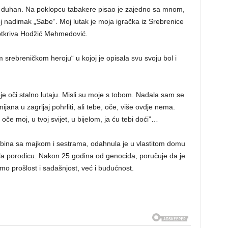
gov duhan. Na poklopcu tabakere pisao je zajedno sa mnom,
oj nadimak „Sabe“. Moj lutak je moja igračka iz Srebrenice
otkriva Hodžić Mehmedović.
 srebreničkom heroju“ u kojoj je opisala svu svoju bol i
je oči stalno lutaju. Misli su moje s tobom. Nadala sam se
ana u zagrljaj pohrliti, ali tebe, oče, više ovdje nema.
oče moj, u tvoj svijet, u bijelom, ja ću tebi doći”…
abina sa majkom i sestrama, odahnula je u vlastitom domu
ala porodicu. Nakon 25 godina od genocida, poručuje da je
samo prošlost i sadašnjost, već i budućnost.