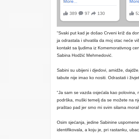
“Svaki put kad je došao Crveni križ da d
ja odrastala i shvatila da moj otac neće v
kontakt sa ljudima iz Komemorativnog centr
Sabina Hodžić Mehmedović.
Sabini su ubijeni i djedovi, amidže, dajdže,
tabute nije imao ko nositi. Odrastati i živje
“Ja sam se vazda osjećala kao polovina, n
podrška, muški temelj da se možete na njeg
praštao pad jer smo mi svim silama morali
Osim sjećanja, jedine Sabinine uspomene 
identifikovala, a koju je, pri rastanku, uba