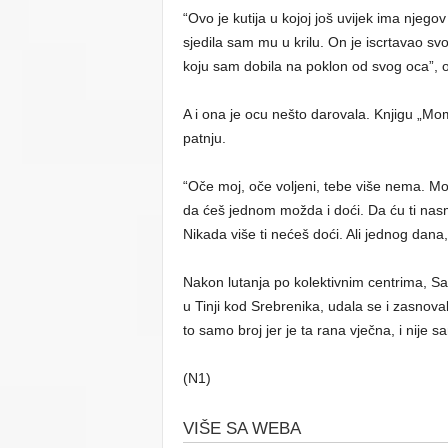
“Ovo je kutija u kojoj još uvijek ima nje
sjedila sam mu u krilu. On je iscrtavao sv
koju sam dobila na poklon od svog oca”, 
A i ona je ocu nešto darovala. Knjigu „Mom
patnju.
“Oče moj, oče voljeni, tebe više nema. Mo
da ćeš jednom možda i doći. Da ću ti nasmij
Nikada više ti nećeš doći. Ali jednog dana, 
Nakon lutanja po kolektivnim centrima, S
u Tinji kod Srebrenika, udala se i zasnov
to samo broj jer je ta rana vječna, i nije 
(N1)