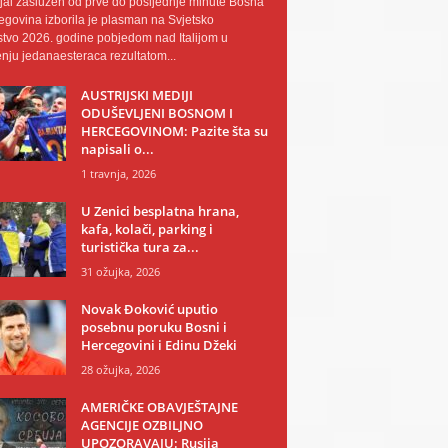
al zaslužen od prve do posljednje minute Bosna
egovina izborila je plasman na Svjetsko
tvo 2026. godine pobjedom nad Italijom u
nju jedanaesteraca rezultatom...
AUSTRIJSKI MEDIJI
ODUŠEVLJENI BOSNOM I
HERCEGOVINOM: Pazite šta su
napisali o...
1 travnja, 2026
U Zenici besplatna hrana,
kafa, kolači, parking i
turistička tura za...
31 ožujka, 2026
Novak Đoković uputio
posebnu poruku Bosni i
Hercegovini i Edinu Džeki
28 ožujka, 2026
AMERIČKE OBAVJEŠTAJNE
AGENCIJE OZBILJNO
UPOZORAVAJU: Rusija