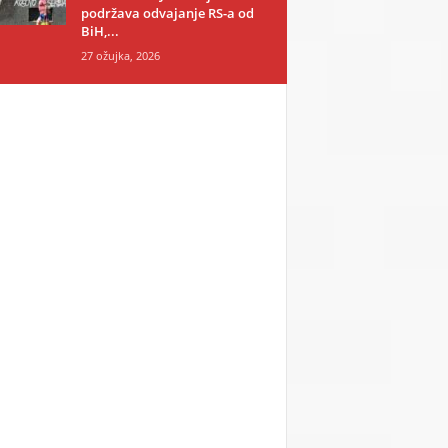
podržava odvajanje RS-a od
BiH,...
27 ožujka, 2026