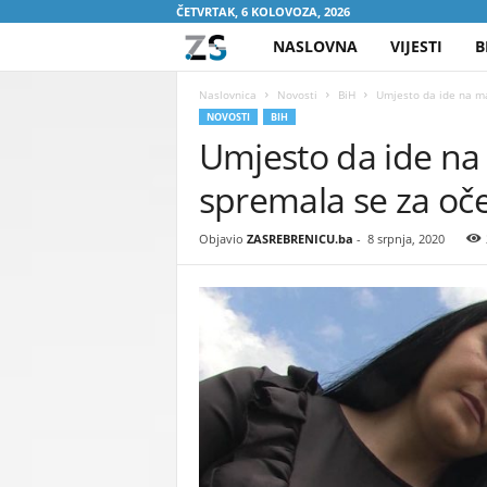
ČETVRTAK, 6 KOLOVOZA, 2026
NASLOVNA
VIJESTI
B
Z
A
Naslovnica
Novosti
BiH
Umjesto da ide na ma
NOVOSTI
BIH
Umjesto da ide na
S
spremala se za oč
R
E
Objavio
ZASREBRENICU.ba
-
8 srpnja, 2020
B
R
E
N
I