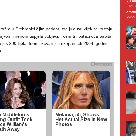
Mundij
i Herc
prvens
izvođe
ražila u Srebrenici čijim padom, tog jula zauvijek se rastaju
majkom i nenom uspjela pobjeći. Posmrtni ostaci oca Sabita
oš 200 tijela. Identifikovan je i ukopan tek 2004. godine
o.