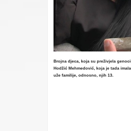
C
U
Brojna djeca, koja su preživjela genoc
Hodžić Mehmedović, koja je tada imala
uže familije, odnosno, njih 13.