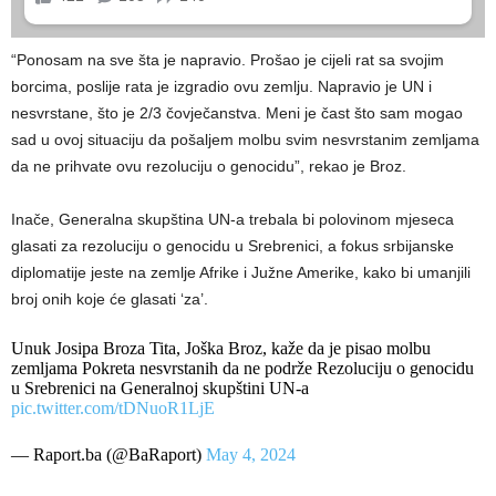
“Ponosam na sve šta je napravio. Prošao je cijeli rat sa svojim
borcima, poslije rata je izgradio ovu zemlju. Napravio je UN i
nesvrstane, što je 2/3 čovječanstva. Meni je čast što sam mogao
sad u ovoj situaciju da pošaljem molbu svim nesvrstanim zemljama
da ne prihvate ovu rezoluciju o genocidu”, rekao je Broz.
Inače, Generalna skupština UN-a trebala bi polovinom mjeseca
glasati za rezoluciju o genocidu u Srebrenici, a fokus srbijanske
diplomatije jeste na zemlje Afrike i Južne Amerike, kako bi umanjili
broj onih koje će glasati ‘za’.
Unuk Josipa Broza Tita, Joška Broz, kaže da je pisao molbu
zemljama Pokreta nesvrstanih da ne podrže Rezoluciju o genocidu
u Srebrenici na Generalnoj skupštini UN-a
pic.twitter.com/tDNuoR1LjE
— Raport.ba (@BaRaport)
May 4, 2024