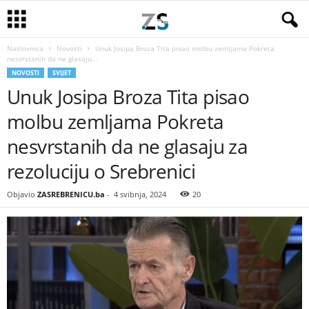
Naslovnica
Novosti
Unuk Josipa Broza Tita pisao molbu zemljama Pokreta
nesvrstanih da ne glasaju...
NOVOSTI
SVIJET
Unuk Josipa Broza Tita pisao
molbu zemljama Pokreta
nesvrstanih da ne glasaju za
rezoluciju o Srebrenici
Objavio
ZASREBRENICU.ba
-
4 svibnja, 2024
20