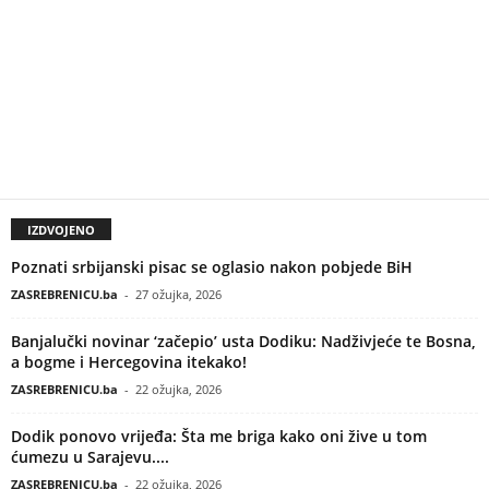
IZDVOJENO
Poznati srbijanski pisac se oglasio nakon pobjede BiH
ZASREBRENICU.ba
-
27 ožujka, 2026
Banjalučki novinar ‘začepio’ usta Dodiku: Nadživjeće te Bosna,
a bogme i Hercegovina itekako!
ZASREBRENICU.ba
-
22 ožujka, 2026
Dodik ponovo vrijeđa: Šta me briga kako oni žive u tom
ćumezu u Sarajevu....
ZASREBRENICU.ba
-
22 ožujka, 2026