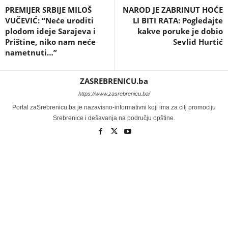
PREMIJER SRBIJE MILOŠ
NAROD JE ZABRINUT HOĆE
VUČEVIĆ: “Neće uroditi
LI BITI RATA: Pogledajte
plodom ideje Sarajeva i
kakve poruke je dobio
Prištine, niko nam neće
Sevlid Hurtić
nametnuti…”
ZASREBRENICU.ba
https://www.zasrebrenicu.ba/
Portal zaSrebrenicu.ba je nazavisno-informativni koji ima za cilj promociju
Srebrenice i dešavanja na području opštine.