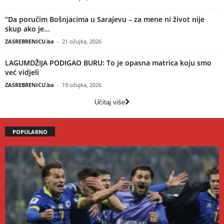
“Da poručim Bošnjacima u Sarajevu – za mene ni život nije
skup ako je...
ZASREBRENICU.ba
-
21 ožujka, 2026
LAGUMDŽIJA PODIGAO BURU: To je opasna matrica koju smo
već vidjeli
ZASREBRENICU.ba
-
19 ožujka, 2026
Učitaj više
POPULARNO