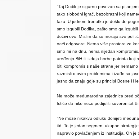
“Taj Dodik je sigurno povezan sa pitanjem
tako slobodni igrač, bezobrazni koji nam
fazu. U jednom trenutku je došlo do pogorš
smo izgubili Dodika, zašto smo ga izgubili i 
doživi ovo. Mislim da se moraju sve polit
naći odgovore. Nema više prostora za komp
smo mi na dnu, nema nijedan kompromis. Sva
uređenja BiH ili izdaja borbe patriota koji 
biti kompromis s naše strane jer nemamo vi
razmisli o ovim problemima i izađe sa jas
jasno da znaju gdje su principi Bosne i He
Ne može međunarodna zajednica pred očima
Ističe da niko neće podijeliti suverenitet 
“Ne može nikakvu odluku donijeti međunaro
itd. To je jedan segment ukupne strategije
napravio povlačenjem iz institucija. On je