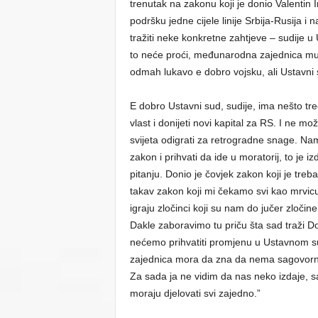
trenutak na zakonu koji je donio Valentin I
podršku jedne cijele linije Srbija-Rusija i
tražiti neke konkretne zahtjeve – sudije 
to neće proći, međunarodna zajednica mu st
odmah lukavo e dobro vojsku, ali Ustavni s
E dobro Ustavni sud, sudije, ima nešto treć
vlast i donijeti novi kapital za RS. I ne
svijeta odigrati za retrogradne snage. Nama 
zakon i prihvati da ide u moratorij, to je
pitanju. Donio je čovjek zakon koji je treb
takav zakon koji mi čekamo svi kao mrvi
igraju zločinci koji su nam do jučer zločine
Dakle zaboravimo tu priču šta sad traži 
nećemo prihvatiti promjenu u Ustavnom 
zajednica mora da zna da nema sagovornik
Za sada ja ne vidim da nas neko izdaje, s
moraju djelovati svi zajedno.”