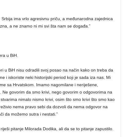
u, Srbija ima vrlo agresivnu priču, a međunarodna zajednica
e zna, a ne znamo ni mi svi šta nam se događa.”
era u BiH.
ideri u BiH nisu odradili svoj posao na način kako on treba da
 i iskoriste neki historijski period koji je sada iza nas. Mi
eme sa Hrvatskom. Imamo nagomilane i neriješene,
m. Ne govorim da smo krivi, nego govorim o odgovorima na
stvarima nimalo nismo krivi, osim što smo krivi što smo kao
reživio nema pravo sebi da dozvoli da nema odgovor na
či da možemo sutra i nestati.”
iješi pitanje Milorada Dodika, ali da se to pitanje zapustilo.