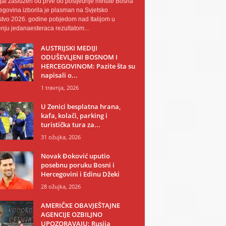
al zaslužen od prve do posljednje minute Bosna
egovina izborila je plasman na Svjetsko
tvo 2026. godine pobjedom nad Italijom u
nju jedanaesteraca rezultatom...
AUSTRIJSKI MEDIJI
ODUŠEVLJENI BOSNOM I
HERCEGOVINOM: Pazite šta su
napisali o...
1 travnja, 2026
U Zenici besplatna hrana,
kafa, kolači, parking i
turistička tura za...
31 ožujka, 2026
Novak Đoković uputio
posebnu poruku Bosni i
Hercegovini i Edinu Džeki
28 ožujka, 2026
AMERIČKE OBAVJEŠTAJNE
AGENCIJE OZBILJNO
UPOZORAVAJU: Rusija