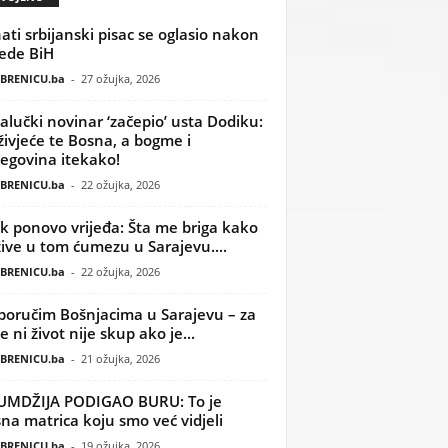
ati srbijanski pisac se oglasio nakon
ede BiH
BRENICU.ba
-
27 ožujka, 2026
alučki novinar ‘začepio’ usta Dodiku:
ivjeće te Bosna, a bogme i
egovina itekako!
BRENICU.ba
-
22 ožujka, 2026
k ponovo vrijeđa: Šta me briga kako
žive u tom ćumezu u Sarajevu....
BRENICU.ba
-
22 ožujka, 2026
poručim Bošnjacima u Sarajevu – za
 ni život nije skup ako je...
BRENICU.ba
-
21 ožujka, 2026
UMDŽIJA PODIGAO BURU: To je
na matrica koju smo već vidjeli
BRENICU.ba
-
19 ožujka, 2026