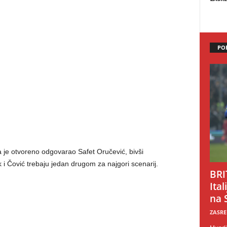
PO
a je otvoreno odgovarao Safet Oručević, bivši
 i Čović trebaju jedan drugom za najgori scenarij.
BRI
Ital
na 
ZASRE