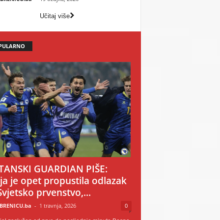
Učitaj više
PULARNO
TANSKI GUARDIAN PIŠE:
ija je opet propustila odlazak
Svjetsko prvenstvo,...
BRENICU.ba
-
1 travnja, 2026
0