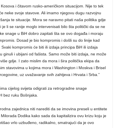
 Kosova i čitavom rusko-američkom situacijom. Nije to tek
eće neke svoje stavove. Ali imamo njegovu dugu razvojnu
anja te situacije. Mora se naravno pitati naša politika gdje
je li se ranije moglo intervenisati bilo šta politički da se ne
ičke snage u BiH dobro zapitati šta se ovo događa i moraju
romis. Dosad je bio kompromis i došli su do linije kad
ki kompromis će biti ili izdaja principa BiH ili izdaja
su ginuli i ubijani od fašista. Samo može biti izdaja, ne može
še gdje. I zato mislim da mora i šira politička ekipa da
nim stavovima u kojima mora i Washington i Moskva i Brisel
rcegovine, uz uvažavanje svih zahtjeva i Hrvata i Srba.”
 cijelog svijeta odigrati za retrogradne snage
BiH bez ruku Bošnjaka.
dna zajednica niti narediti da se imovina preseli u entitete
 Milorada Dodika kako sada da kapitalizira ovu krizu koju je
 otišao vrlo uzbuđeno, radikalno, smatrajući da je ovo