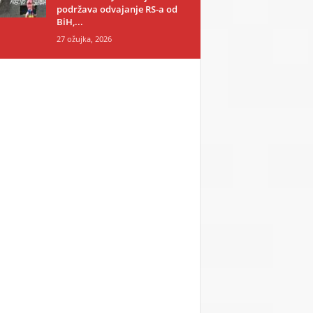
podržava odvajanje RS-a od
BiH,...
27 ožujka, 2026