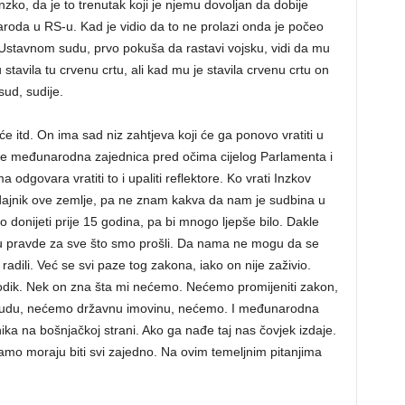
nzko, da je to trenutak koji je njemu dovoljan da dobije
 naroda u RS-u. Kad je vidio da to ne prolazi onda je počeo
u Ustavnom sudu, prvo pokuša da rastavi vojsku, vidi da mu
avila tu crvenu crtu, ali kad mu je stavila crvenu crtu on
ud, sudije.
e itd. On ima sad niz zahtjeva koji će ga ponovo vratiti u
 može međunarodna zajednica pred očima cijelog Parlamenta i
odgovara vratiti to i upaliti reflektore. Ko vrati Inzkov
 izdajnik ove zemlje, pa ne znam kakva da nam je sudbina u
ao donijeti prije 15 godina, pa bi mnogo ljepše bilo. Dakle
cu pravde za sve što smo prošli. Da nama ne mogu da se
 radili. Već se svi paze tog zakona, iako on nije zaživio.
Dodik. Nek on zna šta mi nećemo. Nećemo promijeniti zakon,
sudu, nećemo državnu imovinu, nećemo. I međunarodna
a na bošnjačkoj strani. Ako ga nađe taj nas čovjek izdaje.
amo moraju biti svi zajedno. Na ovim temeljnim pitanjima