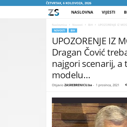
ČETVRTAK, 6 KOLOVOZA, 2026
NASLOVNA
VIJESTI
B
Z
A
Naslovnica
Novosti
BiH
UPOZORENJE IZ MOSTAR
NOVOSTI
BIH
UPOZORENJE IZ MO
S
Dragan Čović treb
R
najgori scenarij, a
E
modelu…
B
Objavio
ZASREBRENICU.ba
-
1 prosinca, 2021
R
E
N
I