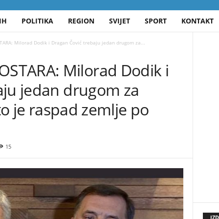
IH
POLITIKA
REGION
SVIJET
SPORT
KONTAKT
A: Milorad Dodik i Dragan Čović trebaju jedan drugom za...
STARA: Milorad Dodik i
aju jedan drugom za
 to je raspad zemlje po
15
IZ