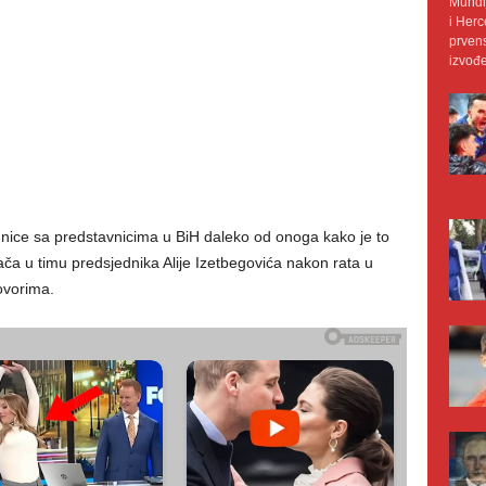
Mundij
i Herc
prvens
izvođe
ice sa predstavnicima u BiH daleko od onoga kako je to
ača u timu predsjednika Alije Izetbegovića nakon rata u
ovorima.