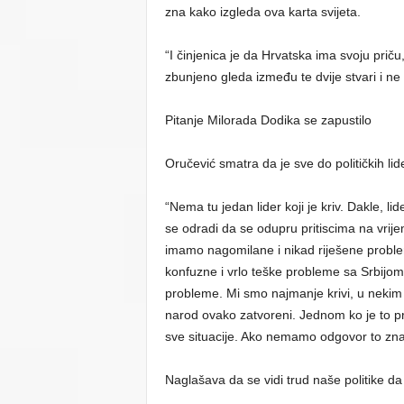
zna kako izgleda ova karta svijeta.
“I činjenica je da Hrvatska ima svoju prič
zbunjeno gleda između te dvije stvari i n
Pitanje Milorada Dodika se zapustilo
Oručević smatra da je sve do političkih lid
“Nema tu jedan lider koji je kriv. Dakle, l
se odradi da se odupru pritiscima na vrijeme
imamo nagomilane i nikad riješene probl
konfuzne i vrlo teške probleme sa Srbijo
probleme. Mi smo najmanje krivi, u nekim 
narod ovako zatvoreni. Jednom ko je to p
sve situacije. Ako nemamo odgovor to zna
Naglašava da se vidi trud naše politike da r