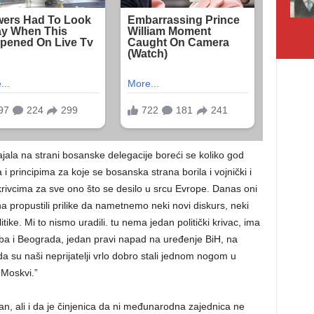
ala na strani bosanske delegacije boreći se koliko god
i principima za koje se bosanska strana borila i vojnički i
li krivcima za sve ono što se desilo u srcu Evrope. Danas oni
a propustili prilike da nametnemo neki novi diskurs, neki
tike. Mi to nismo uradili. tu nema jedan politički krivac, ima
eba i Beograda, jedan pravi napad na uređenje BiH, na
a su naši neprijatelji vrlo dobro stali jednom nogom u
 Moskvi.”
an, ali i da je činjenica da ni međunarodna zajednica ne