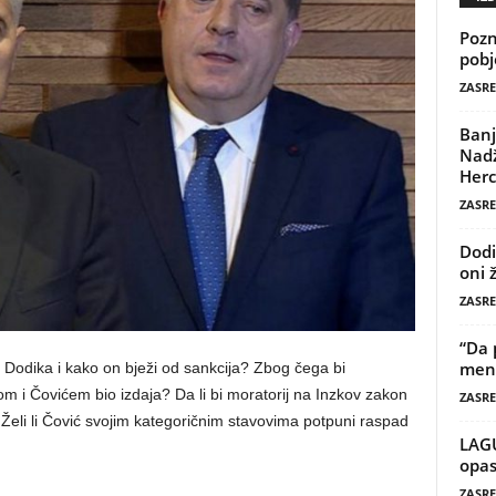
Pozn
pobj
ZASRE
Banj
Nadž
Herc
ZASRE
Dodi
oni 
ZASRE
“Da 
mene
Dodika i kako on bježi od sankcija? Zbog čega bi
 i Čovićem bio izdaja? Da li bi moratorij na Inzkov zakon
ZASRE
 Želi li Čović svojim kategoričnim stavovima potpuni raspad
LAG
opas
ZASRE