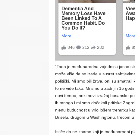
“Tada je međunarodna zajednica jasno staj
može više da se izađe u susret zahtjevima 
politički. Mi smo bili žrtva, oni su smatra
to ne vide tako. Mi smo u zadnjih 15 godin
novi tempo, neki novi izražaj bosanske poli
ih mnogo i mi smo dočekali pritiske Zagr
njenu budućnost u vrlo lošem trenutku kad
Briselu, drugom u Washingtonu, trećom u
Ističe da ne znamo koji je međunarodni pl