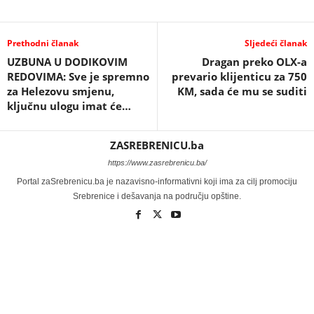
Prethodni članak
Sljedeći članak
UZBUNA U DODIKOVIM
Dragan preko OLX-a
REDOVIMA: Sve je spremno
prevario klijenticu za 750
za Helezovu smjenu,
KM, sada će mu se suditi
ključnu ulogu imat će…
ZASREBRENICU.ba
https://www.zasrebrenicu.ba/
Portal zaSrebrenicu.ba je nazavisno-informativni koji ima za cilj promociju
Srebrenice i dešavanja na području opštine.