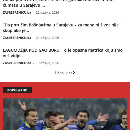
ćumezu u Sarajevu....
ZASREBRENICU.ba
-
22 ožujka, 2026
“Da poručim Bošnjacima u Sarajevu – za mene ni život nije
skup ako je...
ZASREBRENICU.ba
-
21 ožujka, 2026
LAGUMDŽIJA PODIGAO BURU: To je opasna matrica koju smo
već vidjeli
ZASREBRENICU.ba
-
19 ožujka, 2026
Učitaj više
POPULARNO