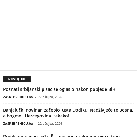
IZDVOJENO
Poznati srbijanski pisac se oglasio nakon pobjede BiH
ZASREBRENICU.ba
-
27 ožujka, 2026
Banjalučki novinar ‘začepio’ usta Dodiku: Nadživjeće te Bosna,
a bogme i Hercegovina itekako!
ZASREBRENICU.ba
-
22 ožujka, 2026
Dodik ponovo vrijeđa: Šta me briga kako oni žive u tom