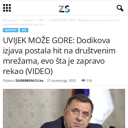
Naslovnica
Novosti
BiH
UVIJEK MOŽE GORE: Dodikova izjava postala hit na
društvenim mrežama, evo šta...
NOVOSTI
BIH
UVIJEK MOŽE GORE: Dodikova
izjava postala hit na društvenim
mrežama, evo šta je zapravo
rekao (VIDEO)
Objavio
ZASREBRENICU.ba
-
27 studenoga, 2023
518