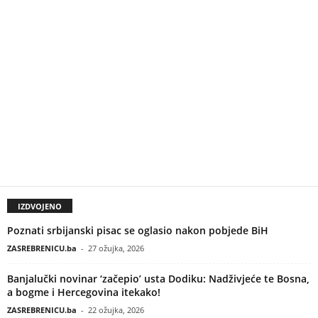
IZDVOJENO
Poznati srbijanski pisac se oglasio nakon pobjede BiH
ZASREBRENICU.ba
-
27 ožujka, 2026
Banjalučki novinar ‘začepio’ usta Dodiku: Nadživjeće te Bosna,
a bogme i Hercegovina itekako!
ZASREBRENICU.ba
-
22 ožujka, 2026