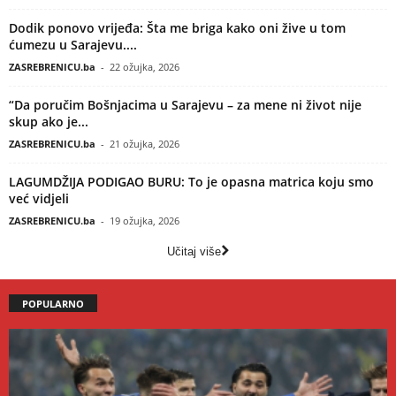
Dodik ponovo vrijeđa: Šta me briga kako oni žive u tom
ćumezu u Sarajevu....
ZASREBRENICU.ba
-
22 ožujka, 2026
“Da poručim Bošnjacima u Sarajevu – za mene ni život nije
skup ako je...
ZASREBRENICU.ba
-
21 ožujka, 2026
LAGUMDŽIJA PODIGAO BURU: To je opasna matrica koju smo
već vidjeli
ZASREBRENICU.ba
-
19 ožujka, 2026
Učitaj više
POPULARNO