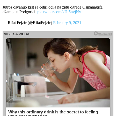
Jutros osvanuo krst sa četiri ocila na zidu ograde Osmanagića
džamije u Podgorici.
pic.twitter.com/kHi5nvjNy1
— Rifat Fejzic (@RifatFejzic)
February 9, 2021