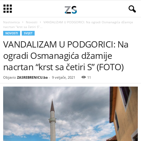
Naslovnica
Novosti
VANDALIZAM U PODGORICI: Na ogradi Osmanagića džamije
nacrtan “krst sa četiri S”...
NOVOSTI
SVIJET
VANDALIZAM U PODGORICI: Na
ogradi Osmanagića džamije
nacrtan “krst sa četiri S” (FOTO)
Objavio
ZASREBRENICU.ba
-
9 veljače, 2021
11