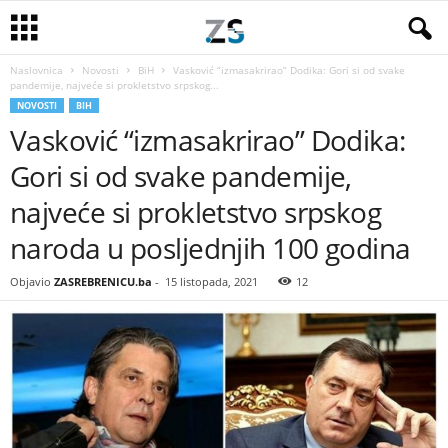
Naslovnica
Novosti
BiH
Vasković “izmasakrirao” Dodika: Gori si od svake
pandemije, najveće si prokletstvo srpskog...
NOVOSTI
BIH
Vasković “izmasakrirao” Dodika:
Gori si od svake pandemije,
najveće si prokletstvo srpskog
naroda u posljednjih 100 godina
Objavio
ZASREBRENICU.ba
-
15 listopada, 2021
12