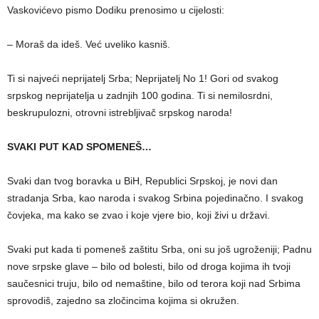
Vaskovićevo pismo Dodiku prenosimo u cijelosti:
– Moraš da ideš. Već uveliko kasniš.
Ti si najveći neprijatelj Srba; Neprijatelj No 1! Gori od svakog
srpskog neprijatelja u zadnjih 100 godina. Ti si nemilosrdni,
beskrupulozni, otrovni istrebljivač srpskog naroda!
SVAKI PUT KAD SPOMENEŠ…
Svaki dan tvog boravka u BiH, Republici Srpskoj, je novi dan
stradanja Srba, kao naroda i svakog Srbina pojedinačno. I svakog
čovjeka, ma kako se zvao i koje vjere bio, koji živi u državi.
Svaki put kada ti pomeneš zaštitu Srba, oni su još ugroženiji; Padnu
nove srpske glave – bilo od bolesti, bilo od droga kojima ih tvoji
saučesnici truju, bilo od nemaštine, bilo od terora koji nad Srbima
sprovodiš, zajedno sa zločincima kojima si okružen.