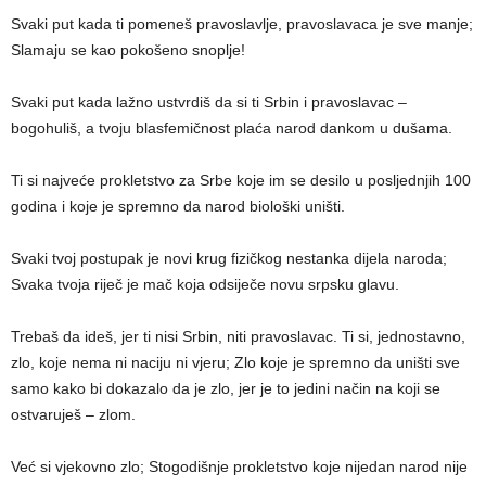
Svaki put kada ti pomeneš pravoslavlje, pravoslavaca je sve manje;
Slamaju se kao pokošeno snoplje!
Svaki put kada lažno ustvrdiš da si ti Srbin i pravoslavac –
bogohuliš, a tvoju blasfemičnost plaća narod dankom u dušama.
Ti si najveće prokletstvo za Srbe koje im se desilo u posljednjih 100
godina i koje je spremno da narod biološki uništi.
Svaki tvoj postupak je novi krug fizičkog nestanka dijela naroda;
Svaka tvoja riječ je mač koja odsiječe novu srpsku glavu.
Trebaš da ideš, jer ti nisi Srbin, niti pravoslavac. Ti si, jednostavno,
zlo, koje nema ni naciju ni vjeru; Zlo koje je spremno da uništi sve
samo kako bi dokazalo da je zlo, jer je to jedini način na koji se
ostvaruješ – zlom.
Već si vjekovno zlo; Stogodišnje prokletstvo koje nijedan narod nije