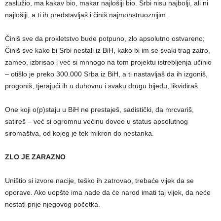
zaslužio, ma kakav bio, makar najlošiji bio. Srbi nisu najbolji, ali ni
najlošiji, a ti ih predstavljaš i činiš najmonstruoznijim.
Činiš sve da prokletstvo bude potpuno, zlo apsolutno ostvareno;
Činiš sve kako bi Srbi nestali iz BiH, kako bi im se svaki trag zatro,
zameo, izbrisao i već si mnnogo na tom projektu istrebljenja učinio
– otišlo je preko 300.000 Srba iz BiH, a ti nastavljaš da ih izgoniš,
progoniš, tjerajući ih u duhovnu i svaku drugu bijedu, likvidiraš.
One koji o(p)staju u BiH ne prestaješ, sadistički, da mrcvariš,
satireš – već si ogromnu većinu doveo u status apsolutnog
siromaštva, od kojeg je tek mikron do nestanka.
ZLO JE ZARAZNO
Uništio si izvore nacije, teško ih zatrovao, trebaće vijek da se
oporave. Ako uopšte ima nade da će narod imati taj vijek, da neće
nestati prije njegovog početka.