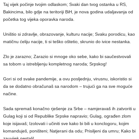
Taj vijek počinje tvojim odlaskom; Svaki dan tvog ostanka u RS,
Bakincima, bilo gdje na teritoriji BiH, je nova godina udaljavanja od
početka tog vijeka oporavka naroda.
Uništio si zdravlje, obrazovanje, kulturu nacije; Svaku porodicu, kao
matičnu ćeliju nacije, ti si teško oštetio, skrunio do ivice nestanka.
Zlo je zarazno; Zarazio si mnoge oko sebe, kako bi saučestvovali
sa tobom u istrebljenju kompletnog naroda; Srpskog!
Gori si od svake pandemije, a ovu posljednju, virusnu, iskoristio si
da se dodatno obračunaš sa narodom – trujući ga na sve moguće
načine.
Sada spremaš konačno rješenje za Srbe – namjeravaš ih zatvoriti u
Gulag koji si od Republike Srpske napravio; Gulag, ograđen zlom
koje isijavaš; Izolovati i učiniti sve kako bi bili u konclogoru, kojim
komanduješ, poništeni; Natjerani da odu; Prisiljeni da umru; Kako bi
zauvijek nestali!