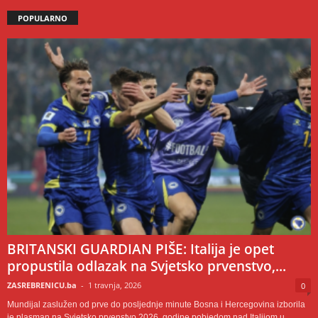
POPULARNO
BRITANSKI GUARDIAN PIŠE: Italija je opet
propustila odlazak na Svjetsko prvenstvo,...
ZASREBRENICU.ba
-
1 travnja, 2026
0
Mundijal zaslužen od prve do posljednje minute Bosna i Hercegovina izborila
je plasman na Svjetsko prvenstvo 2026. godine pobjedom nad Italijom u