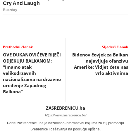
Prethodni članak
Sljedeći članak
OVE ĐUKANOVIĆEVE RIJEČI
Bidenov čovjek za Balkan
ODJEKUJU BALKANOM:
najavljuje ofanzivu
“Imamo atak
Amerike: Vidjet ćete nas
velikodržavnih
vrlo aktivnima
nacionalizama na državno
uređenje Zapadnog
Balkana”
ZASREBRENICU.ba
https://www.zasrebrenicu.ba/
Portal zaSrebrenicu.ba je nazavisno-informativni koji ima za cilj promociju
Srebrenice i dešavanja na području opštine.