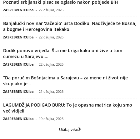
Poznati srbijanski pisac se oglasio nakon pobjede BiH
ZASREBRENICU.ba
-
27 ožujka, 2026
Banjalučki novinar ‘začepio’ usta Dodiku: Nadživjeće te Bosna,
a bogme i Hercegovina itekako!
ZASREBRENICU.ba
-
22 ožujka, 2026
Dodik ponovo vrijeđa: Šta me briga kako oni žive u tom
ćumezu u Sarajevu....
ZASREBRENICU.ba
-
22 ožujka, 2026
“Da poručim Bošnjacima u Sarajevu – za mene ni život nije
skup ako je...
ZASREBRENICU.ba
-
21 ožujka, 2026
LAGUMDŽIJA PODIGAO BURU: To je opasna matrica koju smo
već vidjeli
ZASREBRENICU.ba
-
19 ožujka, 2026
Učitaj više