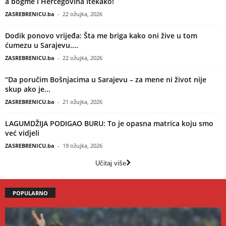
a bogme i Hercegovina itekako!
ZASREBRENICU.ba
-
22 ožujka, 2026
Dodik ponovo vrijeđa: Šta me briga kako oni žive u tom
ćumezu u Sarajevu....
ZASREBRENICU.ba
-
22 ožujka, 2026
“Da poručim Bošnjacima u Sarajevu – za mene ni život nije
skup ako je...
ZASREBRENICU.ba
-
21 ožujka, 2026
LAGUMDŽIJA PODIGAO BURU: To je opasna matrica koju smo
već vidjeli
ZASREBRENICU.ba
-
19 ožujka, 2026
Učitaj više
POPULARNO