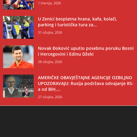
1 travnja, 2026
U Zenici besplatna hrana, kafa, kolači,
parking i turistička tura za...
31 ožujka, 2026
Novak Đoković uputio posebnu poruku Bosni
i Hercegovini i Edinu Džeki
28 ožujka, 2026
AMERIČKE OBAVJEŠTAJNE AGENCIJE OZBILJNO
UPOZORAVAJU: Rusija podržava odvajanje RS-
a od BiH,...
27 ožujka, 2026