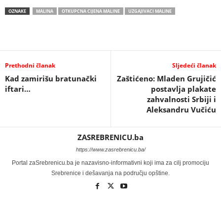
OZNAKE
MALINA
OTKUPCNA CIJENA MALINE
UZGAJIVACI MALINE
Prethodni članak
Sljedeći članak
Kad zamirišu bratunački
Zaštićeno: Mladen Grujičić
iftari…
postavlja plakate
zahvalnosti Srbiji i
Aleksandru Vučiću
ZASREBRENICU.ba
https://www.zasrebrenicu.ba/
Portal zaSrebrenicu.ba je nazavisno-informativni koji ima za cilj promociju
Srebrenice i dešavanja na području opštine.