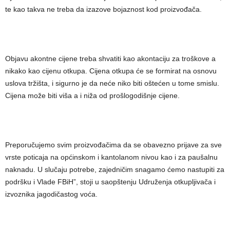
te kao takva ne treba da izazove bojaznost kod proizvođača.
Objavu akontne cijene treba shvatiti kao akontaciju za troškove a
nikako kao cijenu otkupa. Cijena otkupa će se formirat na osnovu
uslova tržišta, i sigurno je da neće niko biti oštećen u tome smislu.
Cijena može biti viša a i niža od prošlogodišnje cijene.
Preporučujemo svim proizvođačima da se obavezno prijave za sve
vrste poticaja na općinskom i kantolanom nivou kao i za paušalnu
naknadu. U slučaju potrebe, zajedničim snagamo ćemo nastupiti za
podršku i Vlade FBiH”, stoji u saopštenju Udruženja otkupljivača i
izvoznika jagodičastog voća.