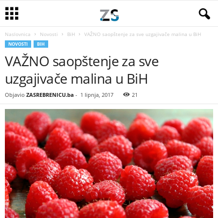
Naslovnica
Novosti
BiH
VAŽNO saopštenje za sve uzgajivače malina u BiH
NOVOSTI
BIH
VAŽNO saopštenje za sve
uzgajivače malina u BiH
Objavio
ZASREBRENICU.ba
-
1 lipnja, 2017
21