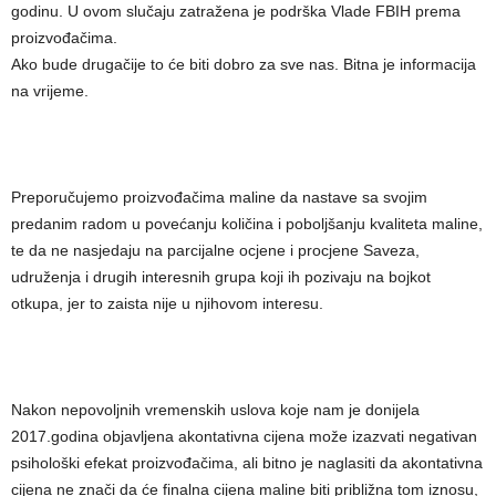
godinu. U ovom slučaju zatražena je podrška Vlade FBIH prema
proizvođačima.
Ako bude drugačije to će biti dobro za sve nas. Bitna je informacija
na vrijeme.
Preporučujemo proizvođačima maline da nastave sa svojim
predanim radom u povećanju količina i poboljšanju kvaliteta maline,
te da ne nasjedaju na parcijalne ocjene i procjene Saveza,
udruženja i drugih interesnih grupa koji ih pozivaju na bojkot
otkupa, jer to zaista nije u njihovom interesu.
Nakon nepovoljnih vremenskih uslova koje nam je donijela
2017.godina objavljena akontativna cijena može izazvati negativan
psihološki efekat proizvođačima, ali bitno je naglasiti da akontativna
cijena ne znači da će finalna cijena maline biti približna tom iznosu,