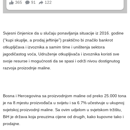
Svjesni činjenice da u slučaju ponavljanja situacije iz 2016. godine
(“kupi skuplje, a prodaj jeftinije”) praktično bi značilo bankrot
otkupljičava i izvoznika a samim time i uništenja sektora
jagodičastog voća, Udruženje otkupljivača i izvoznika koristi sve
svoje resurse i mogućnosti da se spasi i održi nivou dostignutog
razvoja proizodnje maline.
Bosna i Hercegovina sa proizvodnjom maline od preko 25.000 tona
je na 8.mjestu proizvođača u svijetu i sa 6.7% učestvuje u ukupnoj
svjetskoj proizvodnji maline. Sa ovim udjelom u svjetskom tržištu,
BiH je država koja preuzima cijene od drugih, kako kupovne tako i
prodajne.