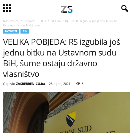
Naslovnica
Novosti
BiH
VELIKA POBJEDA: RS izgubila još jednu bitku na
Ustavnom sudu BiH, šume...
NOVOSTI
BIH
VELIKA POBJEDA: RS izgubila još
jednu bitku na Ustavnom sudu
BiH, šume ostaju državno
vlasništvo
Objavio
ZASREBRENICU.ba
-
23 rujna, 2021
8