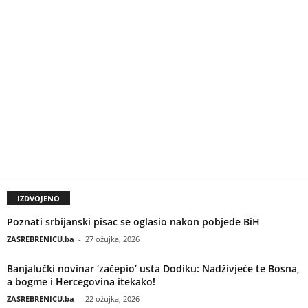
IZDVOJENO
Poznati srbijanski pisac se oglasio nakon pobjede BiH
ZASREBRENICU.ba
-
27 ožujka, 2026
Banjalučki novinar ‘začepio’ usta Dodiku: Nadživjeće te Bosna,
a bogme i Hercegovina itekako!
ZASREBRENICU.ba
-
22 ožujka, 2026