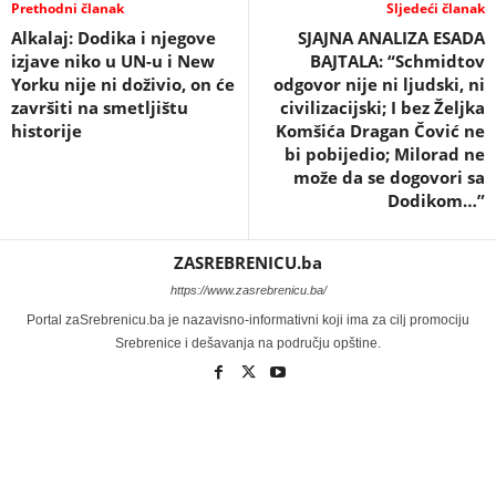
Prethodni članak
Sljedeći članak
Alkalaj: Dodika i njegove
SJAJNA ANALIZA ESADA
izjave niko u UN-u i New
BAJTALA: “Schmidtov
Yorku nije ni doživio, on će
odgovor nije ni ljudski, ni
završiti na smetljištu
civilizacijski; I bez Željka
historije
Komšića Dragan Čović ne
bi pobijedio; Milorad ne
može da se dogovori sa
Dodikom…”
ZASREBRENICU.ba
https://www.zasrebrenicu.ba/
Portal zaSrebrenicu.ba je nazavisno-informativni koji ima za cilj promociju
Srebrenice i dešavanja na području opštine.