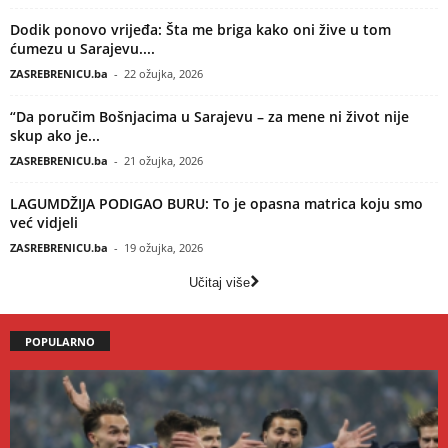
Dodik ponovo vrijeđa: Šta me briga kako oni žive u tom
ćumezu u Sarajevu....
ZASREBRENICU.ba
-
22 ožujka, 2026
“Da poručim Bošnjacima u Sarajevu – za mene ni život nije
skup ako je...
ZASREBRENICU.ba
-
21 ožujka, 2026
LAGUMDŽIJA PODIGAO BURU: To je opasna matrica koju smo
već vidjeli
ZASREBRENICU.ba
-
19 ožujka, 2026
Učitaj više
POPULARNO