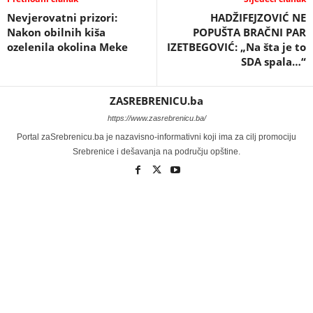
Nevjerovatni prizori:
HADŽIFEJZOVIĆ NE
Nakon obilnih kiša
POPUŠTA BRAČNI PAR
ozelenila okolina Meke
IZETBEGOVIĆ: „Na šta je to
SDA spala…“
ZASREBRENICU.ba
https://www.zasrebrenicu.ba/
Portal zaSrebrenicu.ba je nazavisno-informativni koji ima za cilj promociju
Srebrenice i dešavanja na području opštine.