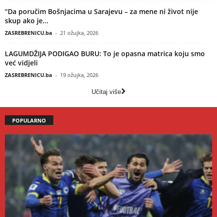
“Da poručim Bošnjacima u Sarajevu – za mene ni život nije
skup ako je...
ZASREBRENICU.ba
-
21 ožujka, 2026
LAGUMDŽIJA PODIGAO BURU: To je opasna matrica koju smo
već vidjeli
ZASREBRENICU.ba
-
19 ožujka, 2026
Učitaj više
POPULARNO