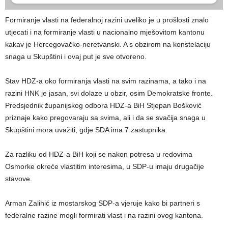
Formiranje vlasti na federalnoj razini uveliko je u prošlosti znalo
utjecati i na formiranje vlasti u nacionalno mješovitom kantonu
kakav je Hercegovačko-neretvanski. A s obzirom na konstelaciju
snaga u Skupštini i ovaj put je sve otvoreno.
Stav HDZ-a oko formiranja vlasti na svim razinama, a tako i na
razini HNK je jasan, svi dolaze u obzir, osim Demokratske fronte.
Predsjednik županijskog odbora HDZ-a BiH Stjepan Bošković
priznaje kako pregovaraju sa svima, ali i da se svačija snaga u
Skupštini mora uvažiti, gdje SDA ima 7 zastupnika.
Za razliku od HDZ-a BiH koji se nakon potresa u redovima
Osmorke okreće vlastitim interesima, u SDP-u imaju drugačije
stavove.
Arman Zalihić iz mostarskog SDP-a vjeruje kako bi partneri s
federalne razine mogli formirati vlast i na razini ovog kantona.