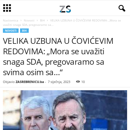
Naslovnica
Novosti
BiH
VELIKA UZBUNA U ČOVIĆEVIM REDOVIMA: „Mora se
uvažiti snaga SDA, pregovaramo sa...
NOVOSTI
BIH
VELIKA UZBUNA U ČOVIĆEVIM
REDOVIMA: „Mora se uvažiti
snaga SDA, pregovaramo sa
svima osim sa…“
Objavio
ZASREBRENICU.ba
-
7 siječnja, 2023
10