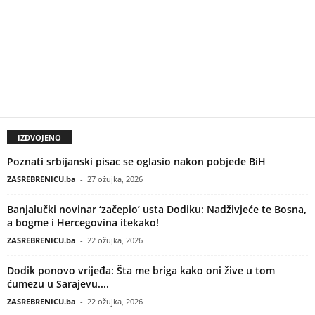
IZDVOJENO
Poznati srbijanski pisac se oglasio nakon pobjede BiH
ZASREBRENICU.ba
-
27 ožujka, 2026
Banjalučki novinar ‘začepio’ usta Dodiku: Nadživjeće te Bosna,
a bogme i Hercegovina itekako!
ZASREBRENICU.ba
-
22 ožujka, 2026
Dodik ponovo vrijeđa: Šta me briga kako oni žive u tom
ćumezu u Sarajevu....
ZASREBRENICU.ba
-
22 ožujka, 2026