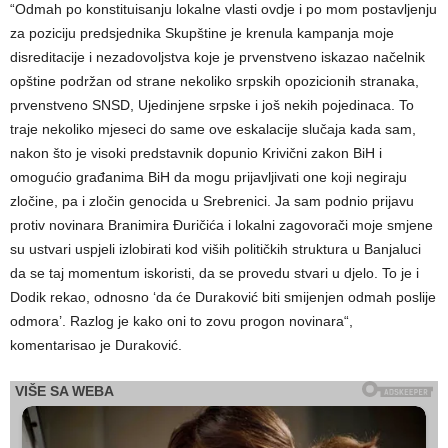
“Odmah po konstituisanju lokalne vlasti ovdje i po mom postavljenju
za poziciju predsjednika Skupštine je krenula kampanja moje
disreditacije i nezadovoljstva koje je prvenstveno iskazao načelnik
opštine podržan od strane nekoliko srpskih opozicionih stranaka,
prvenstveno SNSD, Ujedinjene srpske i još nekih pojedinaca. To
traje nekoliko mjeseci do same ove eskalacije slučaja kada sam,
nakon što je visoki predstavnik dopunio Krivični zakon BiH i
omogućio građanima BiH da mogu prijavljivati one koji negiraju
zločine, pa i zločin genocida u Srebrenici. Ja sam podnio prijavu
protiv novinara Branimira Đuričića i lokalni zagovorači moje smjene
su ustvari uspjeli izlobirati kod viših političkih struktura u Banjaluci
da se taj momentum iskoristi, da se provedu stvari u djelo. To je i
Dodik rekao, odnosno ‘da će Duraković biti smijenjen odmah poslije
odmora’. Razlog je kako oni to zovu progon novinara“,
komentarisao je Duraković.