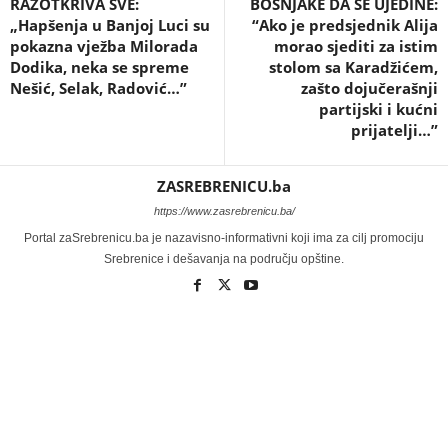
RAZOTKRIVA SVE:
BOŠNJAKE DA SE UJEDINE:
„Hapšenja u Banjoj Luci su
“Ako je predsjednik Alija
pokazna vježba Milorada
morao sjediti za istim
Dodika, neka se spreme
stolom sa Karadžićem,
Nešić, Selak, Radović…”
zašto dojučerašnji
partijski i kućni
prijatelji…”
ZASREBRENICU.ba
https://www.zasrebrenicu.ba/
Portal zaSrebrenicu.ba je nazavisno-informativni koji ima za cilj promociju
Srebrenice i dešavanja na području opštine.