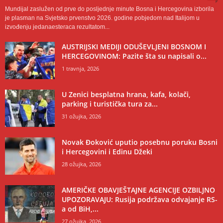
Mundijal zaslužen od prve do posljednje minute Bosna i Hercegovina izborila
je plasman na Svjetsko prvenstvo 2026. godine pobjedom nad Italijom u
izvođenju jedanaesteraca rezultatom...
AUSTRIJSKI MEDIJI ODUŠEVLJENI BOSNOM I
HERCEGOVINOM: Pazite šta su napisali o...
1 travnja, 2026
U Zenici besplatna hrana, kafa, kolači,
parking i turistička tura za...
31 ožujka, 2026
Novak Đoković uputio posebnu poruku Bosni
i Hercegovini i Edinu Džeki
28 ožujka, 2026
AMERIČKE OBAVJEŠTAJNE AGENCIJE OZBILJNO
UPOZORAVAJU: Rusija podržava odvajanje RS-
a od BiH,...
27 ožujka, 2026