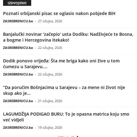
IZDVOJENO
Poznati srbijanski pisac se oglasio nakon pobjede BiH
ZASREBRENICU.ba
-
27 ožujka, 2026
Banjalučki novinar ‘začepio’ usta Dodiku: Nadživjeće te Bosna,
a bogme i Hercegovina itekako!
ZASREBRENICU.ba
-
22 ožujka, 2026
Dodik ponovo vrijeđa: Šta me briga kako oni žive u tom
ćumezu u Sarajevu....
ZASREBRENICU.ba
-
22 ožujka, 2026
“Da poručim Bošnjacima u Sarajevu – za mene ni život nije
skup ako je...
ZASREBRENICU.ba
-
21 ožujka, 2026
LAGUMDŽIJA PODIGAO BURU: To je opasna matrica koju smo
već vidjeli
ZASREBRENICU.ba
-
19 ožujka, 2026