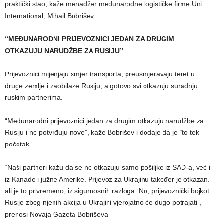
praktički stao, kaže menadžer međunarodne logističke firme Uni
International, Mihail Bobrišev.
“MEĐUNARODNI PRIJEVOZNICI JEDAN ZA DRUGIM
OTKAZUJU NARUDŽBE ZA RUSIJU”
Prijevoznici mijenjaju smjer transporta, preusmjeravaju teret u
druge zemlje i zaobilaze Rusiju, a gotovo svi otkazuju suradnju
ruskim partnerima.
“Međunarodni prijevoznici jedan za drugim otkazuju narudžbe za
Rusiju i ne potvrđuju nove”, kaže Bobrišev i dodaje da je “to tek
početak”.
“Naši partneri kažu da se ne otkazuju samo pošiljke iz SAD-a, već i
iz Kanade i južne Amerike. Prijevoz za Ukrajinu također je otkazan,
ali je to privremeno, iz sigurnosnih razloga. No, prijevoznički bojkot
Rusije zbog njenih akcija u Ukrajini vjerojatno će dugo potrajati”,
prenosi Novaja Gazeta Bobriševa.