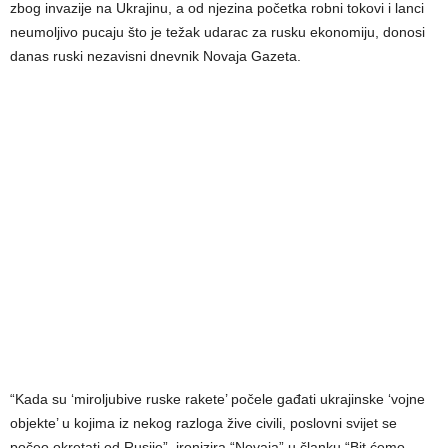
zbog invazije na Ukrajinu, a od njezina početka robni tokovi i lanci
neumoljivo pucaju što je težak udarac za rusku ekonomiju, donosi
danas ruski nezavisni dnevnik Novaja Gazeta.
“Kada su ‘miroljubive ruske rakete’ počele gađati ukrajinske ‘vojne
objekte’ u kojima iz nekog razloga žive civili, poslovni svijet se
počeo okretati od Rusije”, ironizira “Novaja” u članku “Bit ćemo