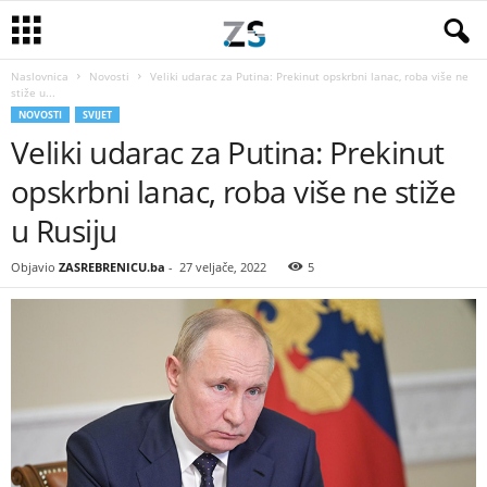
Naslovnica
Novosti
Veliki udarac za Putina: Prekinut opskrbni lanac, roba više ne
stiže u...
NOVOSTI
SVIJET
Veliki udarac za Putina: Prekinut
opskrbni lanac, roba više ne stiže
u Rusiju
Objavio
ZASREBRENICU.ba
-
27 veljače, 2022
5