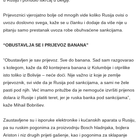
Prijevoznici vjerojatno bolje od mnogih vide koliko Rusija ovisi o
uvozu doslovno svega, kaže se u članku i dodaje da više nije u
pitanju samo prestanak uvoza robe obuhvaćene sankcijama.
“OBUSTAVLJA SE I PRIJEVOZ BANANA”
“Obustavljen je sav prijevoz. Sve do banana. Sad sam razgovarao
s kolegom, kaže da 40 kontejnera banana iz Kolumbije i otprilike
isto toliko iz Bolivije – neće doći. Nije važno iz koje je zemlje
prijevoznik, svi vide da je Rusija pod sankcijama, a sami ne žele
pasti pod njih. Već imamo pritužbe da je nemoguće izvršiti prijenos
dolara iz Rusije i platiti teret, jer je ruska banka pod sankcijama”,
kaže Mihail Bobrišev.
Zaustavljene su i isporuke elektronike i kućanskih aparata u Rusiju,
pa su ruskim pogonima za proizvodnju Bosch hladnjaka, bojlera
Ariston i niz drugih prijeti gašenje, kao i pogonima za sklapanje