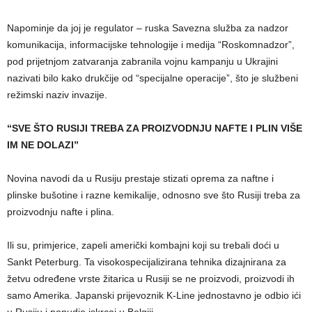
Napominje da joj je regulator – ruska Savezna služba za nadzor
komunikacija, informacijske tehnologije i medija “Roskomnadzor”,
pod prijetnjom zatvaranja zabranila vojnu kampanju u Ukrajini
nazivati bilo kako drukčije od “specijalne operacije”, što je službeni
režimski naziv invazije.
“SVE ŠTO RUSIJI TREBA ZA PROIZVODNJU NAFTE I PLIN VIŠE
IM NE DOLAZI”
Novina navodi da u Rusiju prestaje stizati oprema za naftne i
plinske bušotine i razne kemikalije, odnosno sve što Rusiji treba za
proizvodnju nafte i plina.
Ili su, primjerice, zapeli američki kombajni koji su trebali doći u
Sankt Peterburg. Ta visokospecijalizirana tehnika dizajnirana za
žetvu određene vrste žitarica u Rusiji se ne proizvodi, proizvodi ih
samo Amerika. Japanski prijevoznik K-Line jednostavno je odbio ići
u Rusiju i ponudio iskrcaj u Belgiji.