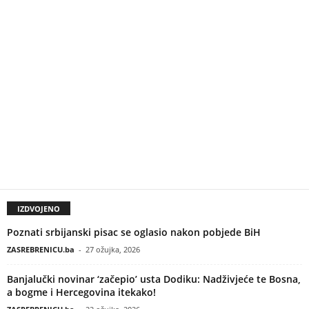
IZDVOJENO
Poznati srbijanski pisac se oglasio nakon pobjede BiH
ZASREBRENICU.ba
-
27 ožujka, 2026
Banjalučki novinar ‘začepio’ usta Dodiku: Nadživjeće te Bosna,
a bogme i Hercegovina itekako!