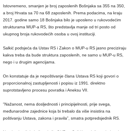
Istovremeno, smanjen je broj zaposlenih Bošnjaka sa 355 na 350,
a broj Hrvata sa 70 na 68 zaposlenih. Prema podacima, na kraju
2017. godine samo 18 Bošnjaka bilo je uposleno u rukovodećim
strukturama MUP-a RS, što predstavlja manje od tri posto od
ukupnog broja rukovodećih osoba u ovoj instituciji.
Salkić podsjeća da Ustav RS i Zakon o MUP-u RS jasno preciziraju
kakva treba da bude struktura zaposlenih, ne samo u MUP-u RS,
nego i u drugim agencijama.
On konstatuje da je nepoštivanje člana Ustava RS koji govori o
proporcionalnoj zastupljenosti i popisu iz 1991. direktno
suprotstavljeno procesu povratka i Aneksu VII.
“Nažanost, nema dosljednosti i principijelnosti, prije svega,
međunarodne zajednice koja bi trebalo da više insistira na
poštivanju Ustava, zakona i pravila”, smatra potpredsjednik RS.