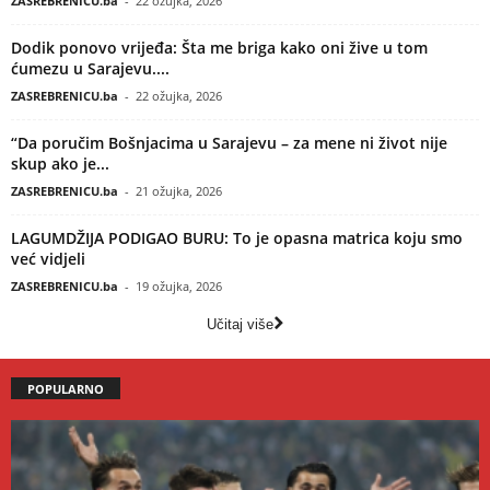
ZASREBRENICU.ba
-
22 ožujka, 2026
Dodik ponovo vrijeđa: Šta me briga kako oni žive u tom
ćumezu u Sarajevu....
ZASREBRENICU.ba
-
22 ožujka, 2026
“Da poručim Bošnjacima u Sarajevu – za mene ni život nije
skup ako je...
ZASREBRENICU.ba
-
21 ožujka, 2026
LAGUMDŽIJA PODIGAO BURU: To je opasna matrica koju smo
već vidjeli
ZASREBRENICU.ba
-
19 ožujka, 2026
Učitaj više
POPULARNO