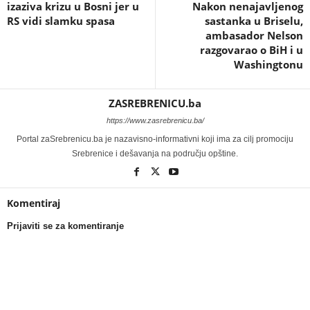
izaziva krizu u Bosni jer u
Nakon nenajavljenog
RS vidi slamku spasa
sastanka u Briselu,
ambasador Nelson
razgovarao o BiH i u
Washingtonu
ZASREBRENICU.ba
https://www.zasrebrenicu.ba/
Portal zaSrebrenicu.ba je nazavisno-informativni koji ima za cilj promociju
Srebrenice i dešavanja na području opštine.
Komentiraj
Prijaviti se za komentiranje