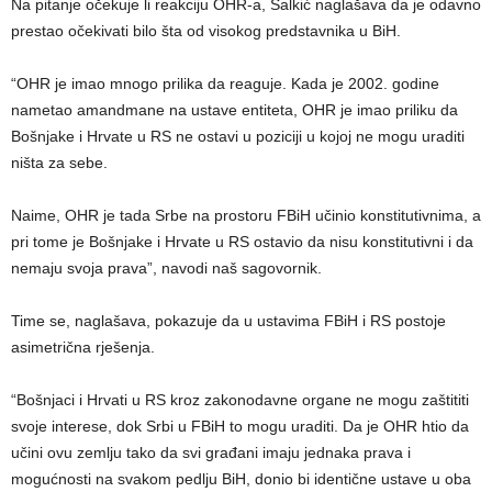
Na pitanje očekuje li reakciju OHR-a, Salkić naglašava da je odavno
prestao očekivati bilo šta od visokog predstavnika u BiH.
“OHR je imao mnogo prilika da reaguje. Kada je 2002. godine
nametao amandmane na ustave entiteta, OHR je imao priliku da
Bošnjake i Hrvate u RS ne ostavi u poziciji u kojoj ne mogu uraditi
ništa za sebe.
Naime, OHR je tada Srbe na prostoru FBiH učinio konstitutivnima, a
pri tome je Bošnjake i Hrvate u RS ostavio da nisu konstitutivni i da
nemaju svoja prava”, navodi naš sagovornik.
Time se, naglašava, pokazuje da u ustavima FBiH i RS postoje
asimetrična rješenja.
“Bošnjaci i Hrvati u RS kroz zakonodavne organe ne mogu zaštititi
svoje interese, dok Srbi u FBiH to mogu uraditi. Da je OHR htio da
učini ovu zemlju tako da svi građani imaju jednaka prava i
mogućnosti na svakom pedlju BiH, donio bi identične ustave u oba