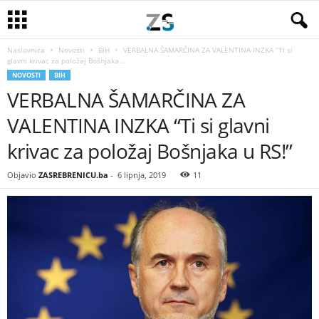
Naslovnica
Novosti
BiH
VERBALNA ŠAMARČINA ZA VALENTINA INZKA “Ti si
glavni krivac za položaj Bošnjaka...
NOVOSTI
BIH
VERBALNA ŠAMARČINA ZA
VALENTINA INZKA “Ti si glavni
krivac za položaj Bošnjaka u RS!”
Objavio
ZASREBRENICU.ba
-
6 lipnja, 2019
11