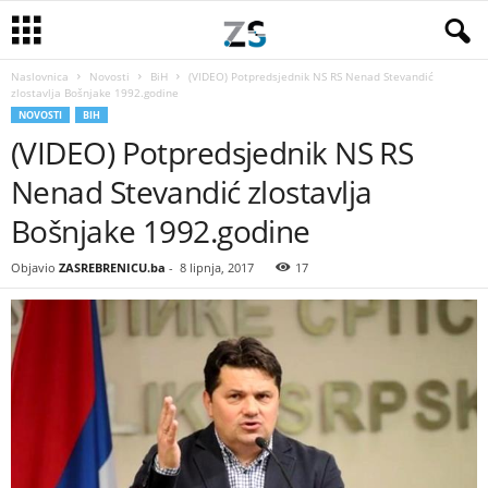
Naslovnica
Novosti
BiH
(VIDEO) Potpredsjednik NS RS Nenad Stevandić
zlostavlja Bošnjake 1992.godine
NOVOSTI
BIH
(VIDEO) Potpredsjednik NS RS
Nenad Stevandić zlostavlja
Bošnjake 1992.godine
Objavio
ZASREBRENICU.ba
-
8 lipnja, 2017
17