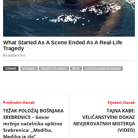
OZNAKE
BOSNJACI
NENAD STEVANDIC
NS RS
ZLOSTAVLJANJE BOSNJAKA
Prethodni članak
Sljedeći članak
TEŽAK POLOŽAJ BOŠNJAKA
TAJNA KABE:
SREBRENICE – Govor
VELIČANSTVENI DOKAZ
mržnje načelnika opštine
NEVJEROVATNIH MISTERIJA
Srebrenica: ,,Mediha,
(VIDEO)
Mediha je zlo”