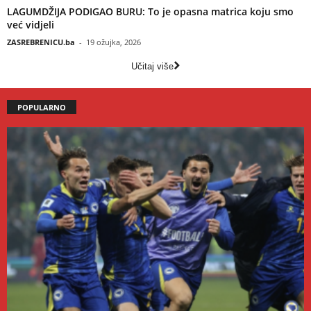
LAGUMDŽIJA PODIGAO BURU: To je opasna matrica koju smo
već vidjeli
ZASREBRENICU.ba
-
19 ožujka, 2026
Učitaj više
POPULARNO