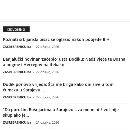
IZDVOJENO
Poznati srbijanski pisac se oglasio nakon pobjede BiH
ZASREBRENICU.ba
-
27 ožujka, 2026
Banjalučki novinar ‘začepio’ usta Dodiku: Nadživjeće te Bosna,
a bogme i Hercegovina itekako!
ZASREBRENICU.ba
-
22 ožujka, 2026
Dodik ponovo vrijeđa: Šta me briga kako oni žive u tom
ćumezu u Sarajevu....
ZASREBRENICU.ba
-
22 ožujka, 2026
“Da poručim Bošnjacima u Sarajevu – za mene ni život nije
skup ako je...
ZASREBRENICU.ba
-
21 ožujka, 2026