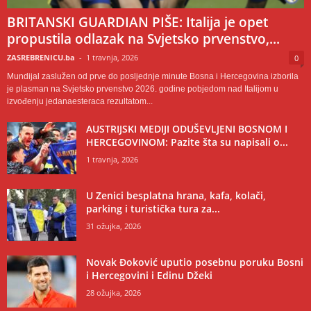
BRITANSKI GUARDIAN PIŠE: Italija je opet
propustila odlazak na Svjetsko prvenstvo,...
ZASREBRENICU.ba
-
1 travnja, 2026
0
Mundijal zaslužen od prve do posljednje minute Bosna i Hercegovina izborila
je plasman na Svjetsko prvenstvo 2026. godine pobjedom nad Italijom u
izvođenju jedanaesteraca rezultatom...
AUSTRIJSKI MEDIJI ODUŠEVLJENI BOSNOM I
HERCEGOVINOM: Pazite šta su napisali o...
1 travnja, 2026
U Zenici besplatna hrana, kafa, kolači,
parking i turistička tura za...
31 ožujka, 2026
Novak Đoković uputio posebnu poruku Bosni
i Hercegovini i Edinu Džeki
28 ožujka, 2026