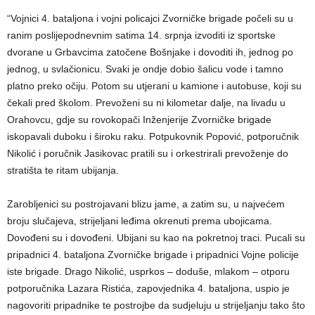
“Vojnici 4. bataljona i vojni policajci Zvorničke brigade počeli su u
ranim poslijepodnevnim satima 14. srpnja izvoditi iz sportske
dvorane u Grbavcima zatočene Bošnjake i dovoditi ih, jednog po
jednog, u svlačionicu. Svaki je ondje dobio šalicu vode i tamno
platno preko očiju. Potom su utjerani u kamione i autobuse, koji su
čekali pred školom. Prevoženi su ni kilometar dalje, na livadu u
Orahovcu, gdje su rovokopači Inženjerije Zvorničke brigade
iskopavali duboku i široku raku. Potpukovnik Popović, potporučnik
Nikolić i poručnik Jasikovac pratili su i orkestrirali prevoženje do
stratišta te ritam ubijanja.
Zarobljenici su postrojavani blizu jame, a zatim su, u najvećem
broju slučajeva, strijeljani leđima okrenuti prema ubojicama.
Dovođeni su i dovođeni. Ubijani su kao na pokretnoj traci. Pucali su
pripadnici 4. bataljona Zvorničke brigade i pripadnici Vojne policije
iste brigade. Drago Nikolić, usprkos – doduše, mlakom – otporu
potporučnika Lazara Ristića, zapovjednika 4. bataljona, uspio je
nagovoriti pripadnike te postrojbe da sudjeluju u strijeljanju tako što