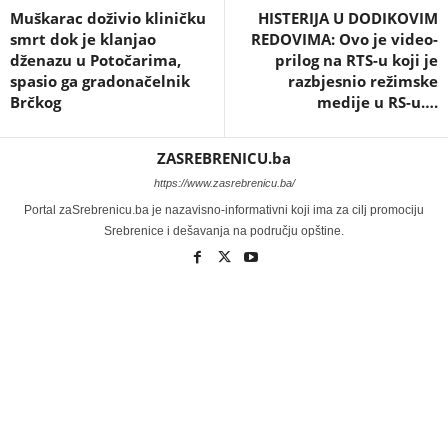
Muškarac doživio kliničku
HISTERIJA U DODIKOVIM
smrt dok je klanjao
REDOVIMA: Ovo je video-
dženazu u Potočarima,
prilog na RTS-u koji je
spasio ga gradonačelnik
razbjesnio režimske
Brčkog
medije u RS-u….
ZASREBRENICU.ba
https://www.zasrebrenicu.ba/
Portal zaSrebrenicu.ba je nazavisno-informativni koji ima za cilj promociju
Srebrenice i dešavanja na području opštine.