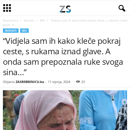
Naslovnica
Novosti
BiH
“Vidjela sam ih kako kleče pokraj ceste, s rukama iznad
glave. A...
NOVOSTI
BIH
“Vidjela sam ih kako kleče pokraj
ceste, s rukama iznad glave. A
onda sam prepoznala ruke svoga
sina…”
Objavio
ZASREBRENICU.ba
-
11 srpnja, 2024
23