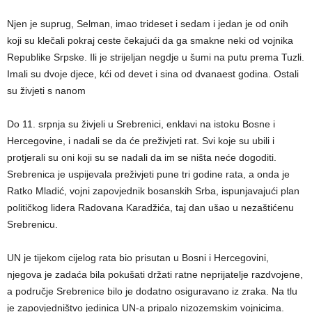
Njen je suprug, Selman, imao trideset i sedam i jedan je od onih
koji su klečali pokraj ceste čekajući da ga smakne neki od vojnika
Republike Srpske. Ili je strijeljan negdje u šumi na putu prema Tuzli.
Imali su dvoje djece, kći od devet i sina od dvanaest godina. Ostali
su živjeti s nanom
Do 11. srpnja su živjeli u Srebrenici, enklavi na istoku Bosne i
Hercegovine, i nadali se da će preživjeti rat. Svi koje su ubili i
protjerali su oni koji su se nadali da im se ništa neće dogoditi.
Srebrenica je uspijevala preživjeti pune tri godine rata, a onda je
Ratko Mladić, vojni zapovjednik bosanskih Srba, ispunjavajući plan
političkog lidera Radovana Karadžića, taj dan ušao u nezaštićenu
Srebrenicu.
UN je tijekom cijelog rata bio prisutan u Bosni i Hercegovini,
njegova je zadaća bila pokušati držati ratne neprijatelje razdvojene,
a područje Srebrenice bilo je dodatno osiguravano iz zraka. Na tlu
je zapovjedništvo jedinica UN-a pripalo nizozemskim vojnicima.