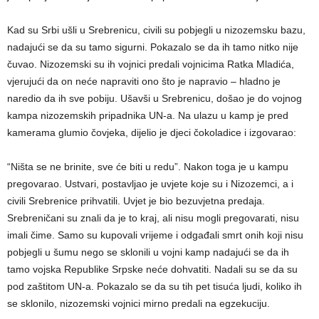
Kad su Srbi ušli u Srebrenicu, civili su pobjegli u nizozemsku bazu,
nadajući se da su tamo sigurni. Pokazalo se da ih tamo nitko nije
čuvao. Nizozemski su ih vojnici predali vojnicima Ratka Mladića,
vjerujući da on neće napraviti ono što je napravio – hladno je
naredio da ih sve pobiju. Ušavši u Srebrenicu, došao je do vojnog
kampa nizozemskih pripadnika UN-a. Na ulazu u kamp je pred
kamerama glumio čovjeka, dijelio je djeci čokoladice i izgovarao:
“Ništa se ne brinite, sve će biti u redu”. Nakon toga je u kampu
pregovarao. Ustvari, postavljao je uvjete koje su i Nizozemci, a i
civili Srebrenice prihvatili. Uvjet je bio bezuvjetna predaja.
Srebreničani su znali da je to kraj, ali nisu mogli pregovarati, nisu
imali čime. Samo su kupovali vrijeme i odgađali smrt onih koji nisu
pobjegli u šumu nego se sklonili u vojni kamp nadajući se da ih
tamo vojska Republike Srpske neće dohvatiti. Nadali su se da su
pod zaštitom UN-a. Pokazalo se da su tih pet tisuća ljudi, koliko ih
se sklonilo, nizozemski vojnici mirno predali na egzekuciju.