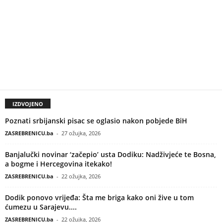
IZDVOJENO
Poznati srbijanski pisac se oglasio nakon pobjede BiH
ZASREBRENICU.ba
-
27 ožujka, 2026
Banjalučki novinar ‘začepio’ usta Dodiku: Nadživjeće te Bosna,
a bogme i Hercegovina itekako!
ZASREBRENICU.ba
-
22 ožujka, 2026
Dodik ponovo vrijeđa: Šta me briga kako oni žive u tom
ćumezu u Sarajevu....
ZASREBRENICU.ba
-
22 ožujka, 2026