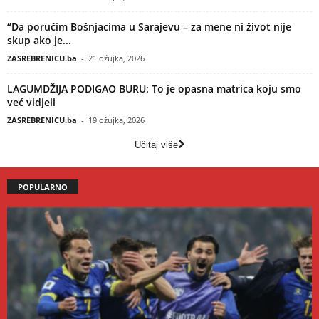
“Da poručim Bošnjacima u Sarajevu – za mene ni život nije
skup ako je...
ZASREBRENICU.ba
-
21 ožujka, 2026
LAGUMDŽIJA PODIGAO BURU: To je opasna matrica koju smo
već vidjeli
ZASREBRENICU.ba
-
19 ožujka, 2026
Učitaj više
POPULARNO