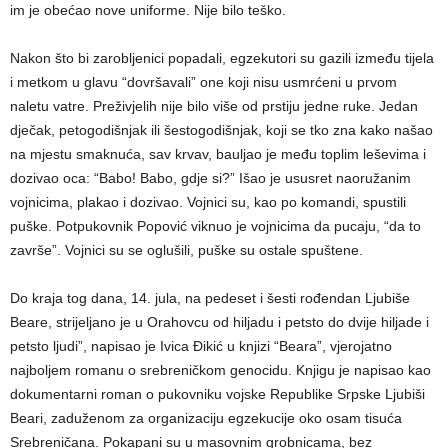
im je obećao nove uniforme. Nije bilo teško.
Nakon što bi zarobljenici popadali, egzekutori su gazili između tijela
i metkom u glavu “dovršavali” one koji nisu usmrćeni u prvom
naletu vatre. Preživjelih nije bilo više od prstiju jedne ruke. Jedan
dječak, petogodišnjak ili šestogodišnjak, koji se tko zna kako našao
na mjestu smaknuća, sav krvav, bauljao je među toplim leševima i
dozivao oca: “Babo! Babo, gdje si?” Išao je ususret naoružanim
vojnicima, plakao i dozivao. Vojnici su, kao po komandi, spustili
puške. Potpukovnik Popović viknuo je vojnicima da pucaju, “da to
završe”. Vojnici su se oglušili, puške su ostale spuštene.
Do kraja tog dana, 14. jula, na pedeset i šesti rođendan Ljubiše
Beare, strijeljano je u Orahovcu od hiljadu i petsto do dvije hiljade i
petsto ljudi”, napisao je Ivica Đikić u knjizi “Beara”, vjerojatno
najboljem romanu o srebreničkom genocidu. Knjigu je napisao kao
dokumentarni roman o pukovniku vojske Republike Srpske Ljubiši
Beari, zaduženom za organizaciju egzekucije oko osam tisuća
Srebreničana. Pokapani su u masovnim grobnicama, bez