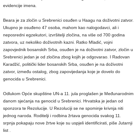
evidencije imena.
Beara je za zločin u Srebrenici osuđen u Haagu na doživotni zatvor.
Ukupno je osuđeno 47 osoba, mahom kao nalogodavci, ali i
neposredni egzekutori, izvršitelji zločina, na više od 700 godina
zatvora, uz nekoliko doživotnih kazni. Ratko Mladić, vojni
zapovjednik bosanskih Srba, osuđen je na doživotni zatvor, zločin u
Srebrenici jedan je od zločina zbog kojih je odgovarao. I Radovan
Karadžić, politički lider bosanskih Srba, osuđen je na doživotni
zatvor, između ostalog, zbog zapovijedanja koje je dovelo do
genocida u Srebrenici.
Odlukom Opće skupštine UN-a 11. jula proglašen je Međunarodnim
danom sjećanja na genocid u Srebrenici. Hrvatska je jedan od
sponzora te Rezolucije. U Rezoluciji se ne spominje krivnja niti
jednog naroda. Roditelji i rodbina žrtava genocida svakog 11.
srpnja pokapaju nove žrtve koje su uspjeli identificirati, piše Jutarnji
list .