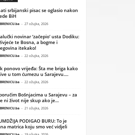
ati srbijanski pisac se oglasio nakon
ede BiH
BRENICU.ba
-
27 ožujka, 2026
alučki novinar ‘začepio’ usta Dodiku:
ivjeće te Bosna, a bogme i
egovina itekako!
BRENICU.ba
-
22 ožujka, 2026
k ponovo vrijeđa: Šta me briga kako
žive u tom ćumezu u Sarajevu....
BRENICU.ba
-
22 ožujka, 2026
poručim Bošnjacima u Sarajevu – za
 ni život nije skup ako je...
BRENICU.ba
-
21 ožujka, 2026
UMDŽIJA PODIGAO BURU: To je
na matrica koju smo već vidjeli
BRENICU.ba
-
19 ožujka, 2026