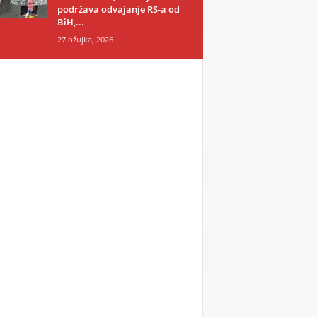
podržava odvajanje RS-a od
BiH,...
27 ožujka, 2026