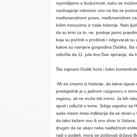
razmišljamo o budućnosti, kako se možemo 
razdvajanje odnosno ono na šta se poziva o
međunarodnom pravu, međunarodnim zakoni
lošim trenucima iz naše historije. Neki ljudi
da su krivi za to, ne, postoje jasno pojedin
koja su počinili u prošlosti i odgovarali su
kakve su namjere gospodina Dodika, šta on
odlučila da 11. jula ima Dan sjećanja, da li 
Šta zapravo Dodik hoće i kako komentirat
-Mi svi znamo iz historije, da takve izjave
predsjednik je u jednom razgovoru o mir
regionu, ali ne može biti mirno. Ja bih r
sjesti i odlučiti o tome. Srbija zajedno sa
sada nisam imao indikacija da se stvari u t
da tako kažem ovu ili onu stvar iz Ustava,
drugim da se ubaci neka nadležnost entitet
radi o podjeli, mora se poštovati država B