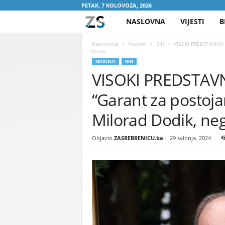
PETAK, 7 KOLOVOZA, 2026
NASLOVNA
VIJESTI
B
Z
A
Naslovnica
Novosti
BiH
VISOKI PREDSTAVNIK C
Dodik,...
NOVOSTI
BIH
S
VISOKI PREDSTAV
R
“Garant za postoja
E
Milorad Dodik, ne
B
Objavio
ZASREBRENICU.ba
-
29 svibnja, 2024
R
E
N
I