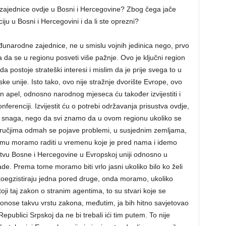
zajednice ovdje u Bosni i Hercegovine? Zbog čega jače
ciju u Bosni i Hercegovini i da li ste oprezni?
đunarodne zajednice, ne u smislu vojnih jedinica nego, prvo
a da se u regionu posveti više pažnje. Ovo je ključni region
da postoje strateški interesi i mislim da je prije svega to u
e unije. Isto tako, ovo nije stražnje dvorište Evrope, ovo
n apel, odnosno narodnog mjeseca ću također izvijestiti i
nferenciji. Izvijestit ću o potrebi održavanja prisustva ovdje,
a snaga, nego da svi znamo da u ovom regionu ukoliko se
dručjima odmah se pojave problemi, u susjednim zemljama,
 čemu moramo raditi u vremenu koje je pred nama i idemo
vu Bosne i Hercegovine u Evropskoj uniji odnosno u
nade. Prema tome moramo biti vrlo jasni ukoliko bilo ko želi
koegzistiraju jedna pored druge, onda moramo, ukoliko
oji taj zakon o stranim agentima, to su stvari koje se
onose takvu vrstu zakona, međutim, ja bih hitno savjetovao
Republici Srpskoj da ne bi trebali ići tim putem. To nije