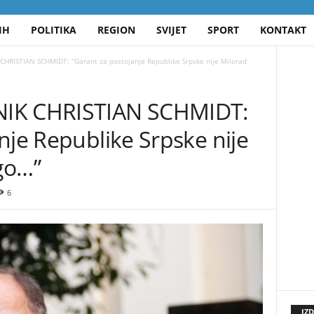
IH
POLITIKA
REGION
SVIJET
SPORT
KONTAKT
HRISTIAN SCHMIDT: “Garant za postojanje Republike Srpske nije Milorad
NIK CHRISTIAN SCHMIDT:
nje Republike Srpske nije
go…”
6
IZ