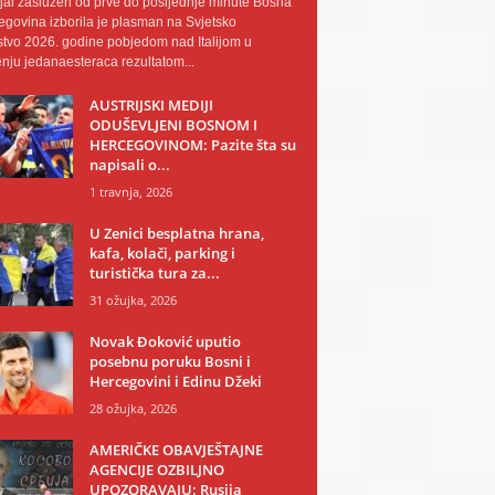
al zaslužen od prve do posljednje minute Bosna
egovina izborila je plasman na Svjetsko
tvo 2026. godine pobjedom nad Italijom u
nju jedanaesteraca rezultatom...
AUSTRIJSKI MEDIJI
ODUŠEVLJENI BOSNOM I
HERCEGOVINOM: Pazite šta su
napisali o...
1 travnja, 2026
U Zenici besplatna hrana,
kafa, kolači, parking i
turistička tura za...
31 ožujka, 2026
Novak Đoković uputio
posebnu poruku Bosni i
Hercegovini i Edinu Džeki
28 ožujka, 2026
AMERIČKE OBAVJEŠTAJNE
AGENCIJE OZBILJNO
UPOZORAVAJU: Rusija