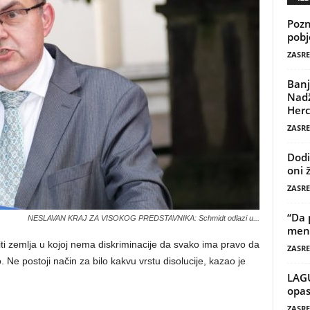
Pozn
pobj
ZASRE
Banj
Nadž
Herc
ZASRE
Dodi
oni 
ZASRE
“Da 
NESLAVAN KRAJ ZA VISOKOG PREDSTAVNIKA: Schmidt odlazi u...
mene
ti zemlja u kojoj nema diskriminacije da svako ima pravo da
ZASRE
. Ne postoji način za bilo kakvu vrstu disolucije, kazao je
LAG
opas
ZASRE