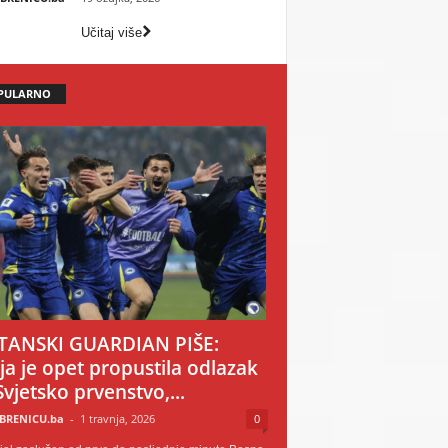
Učitaj više
PULARNO
TANSKI GUARDIAN PIŠE:
ija je opet propustila odlazak
Svjetsko prvenstvo,...
BRENICU.ba
-
1 travnja, 2026
0