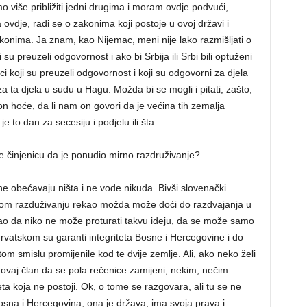
više približiti jedni drugima i moram ovdje podvući,
vdje, radi se o zakonima koji postoje u ovoj državi i
ma. Ja znam, kao Nijemac, meni nije lako razmišljati o
 su preuzeli odgovornost i ako bi Srbija ili Srbi bili optuženi
ci koji su preuzeli odgovornost i koji su odgovorni za djela
 za ta djela u sudu u Hagu. Možda bi se mogli i pitati, zašto,
 hoće, da li nam on govori da je većina tih zemalja
je to dan za secesiju i podjelu ili šta.
e činjenicu da je ponudio mirno razdruživanje?
 ne obećavaju ništa i ne vode nikuda. Bivši slovenački
nom razduživanju rekao možda može doći do razdvajanja u
ekao da niko ne može proturati takvu ideju, da se može samo
 Hrvatskom su garanti integriteta Bosne i Hercegovine i do
om smislu promijenile kod te dvije zemlje. Ali, ako neko želi
 ovaj član da se pola rečenice zamijeni, nekim, nečim
a koja ne postoji. Ok, o tome se razgovara, ali tu se ne
osna i Hercegovina, ona je država, ima svoja prava i