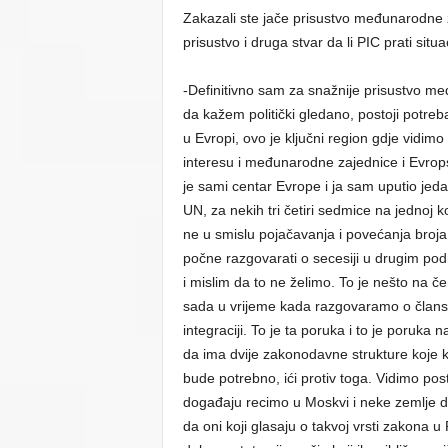
Zakazali ste jače prisustvo međunarodne 
prisustvo i druga stvar da li PIC prati situa
-Definitivno sam za snažnije prisustvo me
da kažem politički gledano, postoji potreb
u Evropi, ovo je ključni region gdje vidimo 
interesu i međunarodne zajednice i Evropsk
je sami centar Evrope i ja sam uputio jeda
UN, za nekih tri četiri sedmice na jednoj ko
ne u smislu pojačavanja i povećanja broj
počne razgovarati o secesiji u drugim po
i mislim da to ne želimo. To je nešto na
sada u vrijeme kada razgovaramo o članst
integraciji. To je ta poruka i to je poruka 
da ima dvije zakonodavne strukture koje 
bude potrebno, ići protiv toga. Vidimo post
događaju recimo u Moskvi i neke zemlje d
da oni koji glasaju o takvoj vrsti zakona u 