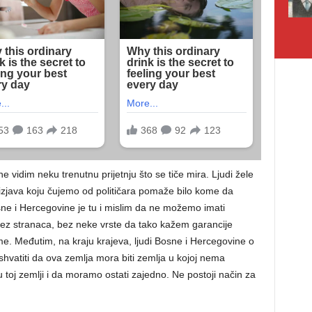
e vidim neku trenutnu prijetnju što se tiče mira. Ljudi žele
izjava koju čujemo od političara pomaže bilo kome da
sne i Hercegovine je tu i mislim da ne možemo imati
ez stranaca, bez neke vrste da tako kažem garancije
e. Međutim, na kraju krajeva, ljudi Bosne i Hercegovine o
hvatiti da ova zemlja mora biti zemlja u kojoj nema
u toj zemlji i da moramo ostati zajedno. Ne postoji način za