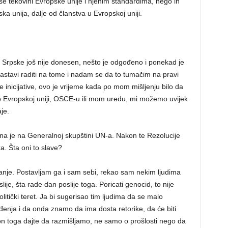
 više tekovini Evropske unije i njenim standardima, nego ih
ka unija, dalje od članstva u Evropskoj uniji.
 Srpske još nije donesen, nešto je odgođeno i ponekad je
stavi raditi na tome i nadam se da to tumačim na pravi
 inicijative, ovo je vrijeme kada po mom mišljenju bilo da
o Evropskoj uniji, OSCE-u ili mom uredu, mi možemo uvijek
je.
na je na Generalnoj skupštini UN-a. Nakon te Rezolucije
ka. Šta oni to slave?
anje. Postavljam ga i sam sebi, rekao sam nekim ljudima
lije, šta rade dan poslije toga. Poricati genocid, to nije
politički teret. Ja bi sugerisao tim ljudima da se malo
enja i da onda znamo da ima dosta retorike, da će biti
kon toga dajte da razmišljamo, ne samo o prošlosti nego da