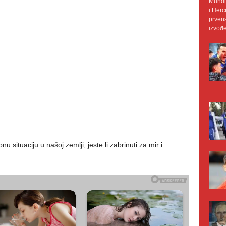
Mundij
i Herc
prvens
izvođe
situaciju u našoj zemlji, jeste li zabrinuti za mir i