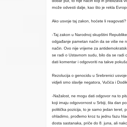
dobar put, to nije način koji ih približava
može odvesti dalje, kao što je rekla Evrops
Ako usvoje taj zakon, hoćete li reagovati?
-Taj zakon u Narodnoj skupštini Republike
odgađanje pametan način da se više ne na
način. Ovo nije vrijeme za antidemokratske
se radi o Ustavnom sudu, bilo da se radi 
dati komentar i odgovoriti na takve pokuša
Rezolucija o genocidu u Srebrenici usvoje
vidjeli smo slavlje negatora, Vučića i Dodi
-Nažalost, ne mogu dati odgovor na to pit
koji imaju odgovornost u Srbiji, šta dan pos
politička pozicija, to je samo jedan teret, 
ohladimo, prođemo kroz tu jednu fazu hlađ
dosta sastanaka, priče do 8. juna, ali na