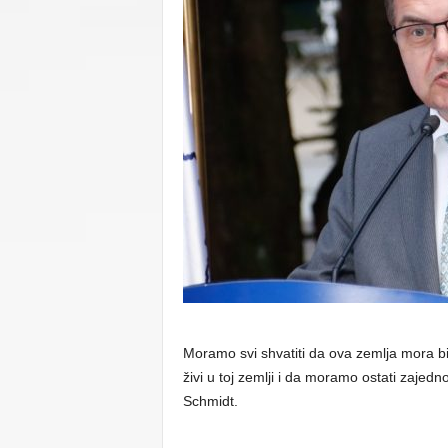
C
U
Moramo svi shvatiti da ova zemlja mora bi
živi u toj zemlji i da moramo ostati zajedno
Schmidt.