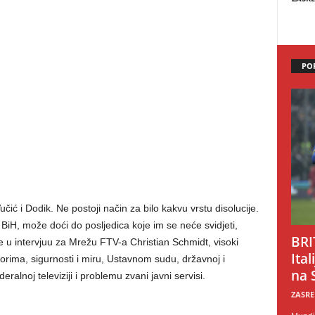
PO
čić i Dodik. Ne postoji način za bilo kakvu vrstu disolucije.
 BiH, može doći do posljedica koje im se neće svidjeti,
BRI
u intervjuu za Mrežu FTV-a Christian Schmidt, visoki
Ital
orima, sigurnosti i miru, Ustavnom sudu, državnoj i
na 
deralnoj televiziji i problemu zvani javni servisi.
ZASRE