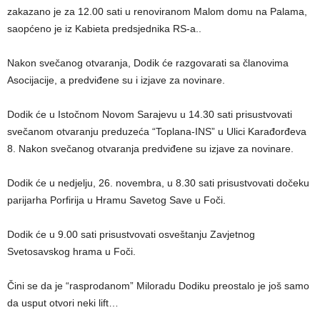
zakazano je za 12.00 sati u renoviranom Malom domu na Palama,
saopćeno je iz Kabieta predsjednika RS-a..
Nakon svečanog otvaranja, Dodik će razgovarati sa članovima
Asocijacije, a predviđene su i izjave za novinare.
Dodik će u Istočnom Novom Sarajevu u 14.30 sati prisustvovati
svečanom otvaranju preduzeća “Toplana-INS” u Ulici Karađorđeva
8. Nakon svečanog otvaranja predviđene su izjave za novinare.
Dodik će u nedjelju, 26. novembra, u 8.30 sati prisustvovati dočeku
parijarha Porfirija u Hramu Savetog Save u Foči.
Dodik će u 9.00 sati prisustvovati osveštanju Zavjetnog
Svetosavskog hrama u Foči.
Čini se da je “rasprodanom” Miloradu Dodiku preostalo je još samo
da usput otvori neki lift…