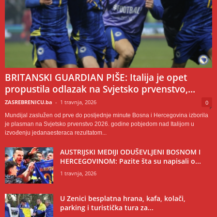
BRITANSKI GUARDIAN PIŠE: Italija je opet
propustila odlazak na Svjetsko prvenstvo,...
ZASREBRENICU.ba
-
1 travnja, 2026
0
Mundijal zaslužen od prve do posljednje minute Bosna i Hercegovina izborila
je plasman na Svjetsko prvenstvo 2026. godine pobjedom nad Italijom u
izvođenju jedanaesteraca rezultatom...
AUSTRIJSKI MEDIJI ODUŠEVLJENI BOSNOM I
HERCEGOVINOM: Pazite šta su napisali o...
1 travnja, 2026
U Zenici besplatna hrana, kafa, kolači,
parking i turistička tura za...