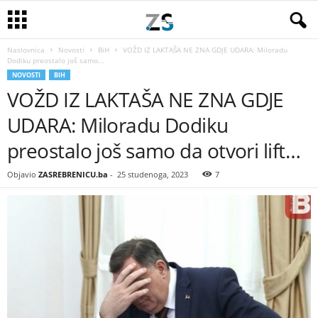
Naslovnica
Novosti
BiH
VOŽD IZ LAKTAŠA NE ZNA GDJE UDARA: Miloradu
Dodiku preostalo još samo...
NOVOSTI
BIH
VOŽD IZ LAKTAŠA NE ZNA GDJE
UDARA: Miloradu Dodiku
preostalo još samo da otvori lift…
Objavio
ZASREBRENICU.ba
-
25 studenoga, 2023
7