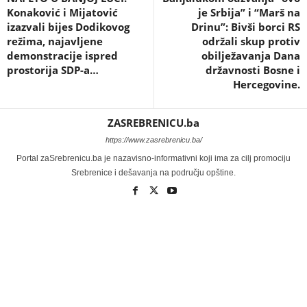
Konaković i Mijatović
je Srbija” i “Marš na
izazvali bijes Dodikovog
Drinu”: Bivši borci RS
režima, najavljene
održali skup protiv
demonstracije ispred
obilježavanja Dana
prostorija SDP-a…
državnosti Bosne i
Hercegovine.
ZASREBRENICU.ba
https://www.zasrebrenicu.ba/
Portal zaSrebrenicu.ba je nazavisno-informativni koji ima za cilj promociju
Srebrenice i dešavanja na području opštine.