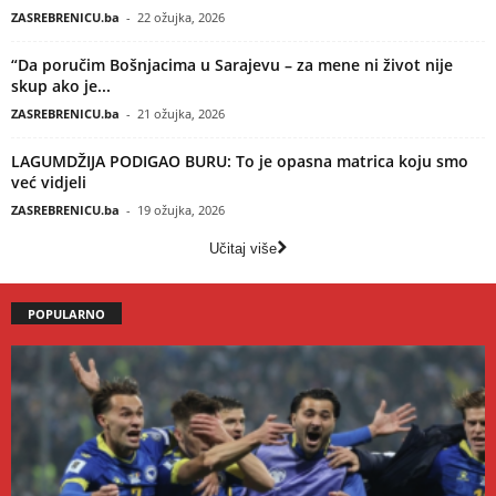
ZASREBRENICU.ba
-
22 ožujka, 2026
“Da poručim Bošnjacima u Sarajevu – za mene ni život nije
skup ako je...
ZASREBRENICU.ba
-
21 ožujka, 2026
LAGUMDŽIJA PODIGAO BURU: To je opasna matrica koju smo
već vidjeli
ZASREBRENICU.ba
-
19 ožujka, 2026
Učitaj više
POPULARNO