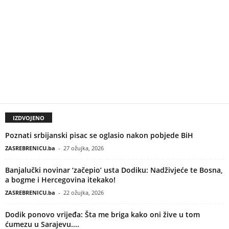
IZDVOJENO
Poznati srbijanski pisac se oglasio nakon pobjede BiH
ZASREBRENICU.ba
-
27 ožujka, 2026
Banjalučki novinar ‘začepio’ usta Dodiku: Nadživjeće te Bosna,
a bogme i Hercegovina itekako!
ZASREBRENICU.ba
-
22 ožujka, 2026
Dodik ponovo vrijeđa: Šta me briga kako oni žive u tom
ćumezu u Sarajevu....