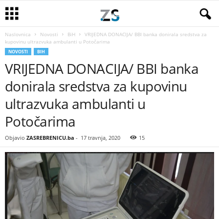
Naslovnica
Novosti
BiH
VRIJEDNA DONACIJA/ BBI banka donirala sredstva za
kupovinu ultrazvuka ambulanti u Potočarima
NOVOSTI
BIH
VRIJEDNA DONACIJA/ BBI banka
donirala sredstva za kupovinu
ultrazvuka ambulanti u
Potočarima
Objavio
ZASREBRENICU.ba
-
17 travnja, 2020
15