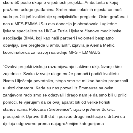
skoro 50 posto ukupne vrijednosti projekta. Ambulanta u kojoj
pružamo usluge građanima Srebrenice i okolnih mjesta će moći
sada pružiti još kvalitetnije specijalističke preglede. Osim građana i
nas u MFS-EMMAUS-u ova donacija je obradovala i ugledne
ljekare specijaliste sa UKC-a Tuzla i ljekare članove medicinske
asocijacije BIMA, koji kao naši partneri i volonteri besplatno
obavljaju sve preglede u ambulanti”, izjavila je Alema Mehić,
koordinatorica za razvoj i saradnju MFS – EMMAUS.
“Ovakvi projekti iziskuju razumijevanje i aktivno uključivanje šire
zajednice. Svako iz svoje uloge može pomoći i podići kvalitetu
života i liječenja povratnika, stoga smo se mi kao banka prepoznali
u ulozi donatora. Kada su nas pozvali iz Emmausa sa ovim
zahtjevom rado smo se odazvali i drago nam je da smo bili u prilici
pomoći, te vjerujem da će ovaj aparat biti od velike koristi
stanovnicima Potočara i Srebrenice”, izjavio je Amer Bukvić,
predsjednik Uprave BBI d.d. i pozvao druge institucije u državi da
djeluju odgovorno prema najugroženijim kategorijama.