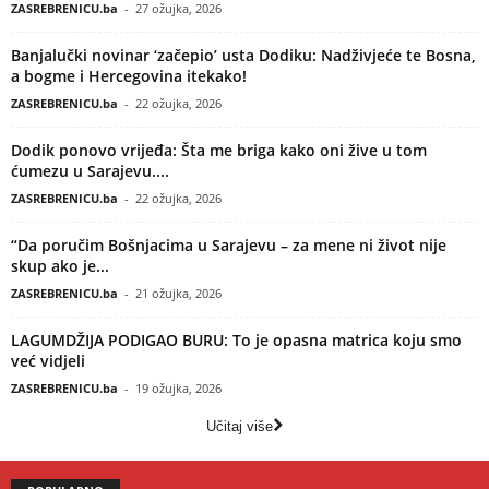
ZASREBRENICU.ba
-
27 ožujka, 2026
Banjalučki novinar ‘začepio’ usta Dodiku: Nadživjeće te Bosna,
a bogme i Hercegovina itekako!
ZASREBRENICU.ba
-
22 ožujka, 2026
Dodik ponovo vrijeđa: Šta me briga kako oni žive u tom
ćumezu u Sarajevu....
ZASREBRENICU.ba
-
22 ožujka, 2026
“Da poručim Bošnjacima u Sarajevu – za mene ni život nije
skup ako je...
ZASREBRENICU.ba
-
21 ožujka, 2026
LAGUMDŽIJA PODIGAO BURU: To je opasna matrica koju smo
već vidjeli
ZASREBRENICU.ba
-
19 ožujka, 2026
Učitaj više