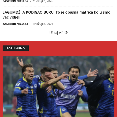
ZASREBRENICU.ba
-
21 ožujka, 2026
LAGUMDŽIJA PODIGAO BURU: To je opasna matrica koju smo
već vidjeli
ZASREBRENICU.ba
-
19 ožujka, 2026
Učitaj više
POPULARNO