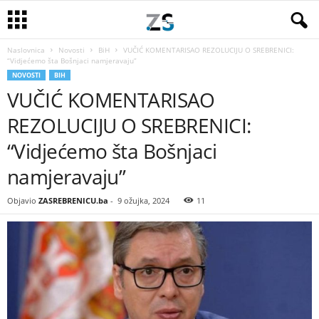
Naslovnica
Novosti
BiH
VUČIĆ KOMENTARISAO REZOLUCIJU O SREBRENICI:
“Vidjećemo šta Bošnjaci namjeravaju”
NOVOSTI
BIH
VUČIĆ KOMENTARISAO
REZOLUCIJU O SREBRENICI:
“Vidjećemo šta Bošnjaci
namjeravaju”
Objavio
ZASREBRENICU.ba
-
9 ožujka, 2024
11