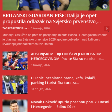
BRITANSKI GUARDIAN PIŠE: Italija je opet
propustila odlazak na Svjetsko prvenstvo,...
ZASREBRENICU.ba
-
1 travnja, 2026
0
Mundijal zaslužen od prve do posljednje minute Bosna i Hercegovina izborila
je plasman na Svjetsko prvenstvo 2026. godine pobjedom nad Italijom u
izvođenju jedanaesteraca rezultatom...
AUSTRIJSKI MEDIJI ODUŠEVLJENI BOSNOM I
HERCEGOVINOM: Pazite šta su napisali o...
1 travnja, 2026
U Zenici besplatna hrana, kafa, kolači,
parking i turistička tura za...
31 ožujka, 2026
Novak Đoković uputio posebnu poruku Bosni
i Hercegovini i Edinu Džeki