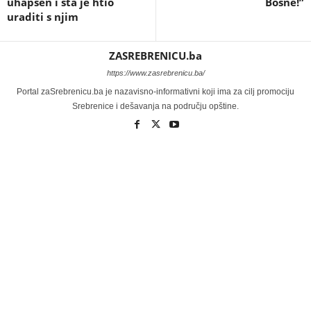
uhapšen i šta je htio
Bosne!”
uraditi s njim
ZASREBRENICU.ba
https://www.zasrebrenicu.ba/
Portal zaSrebrenicu.ba je nazavisno-informativni koji ima za cilj promociju
Srebrenice i dešavanja na području opštine.