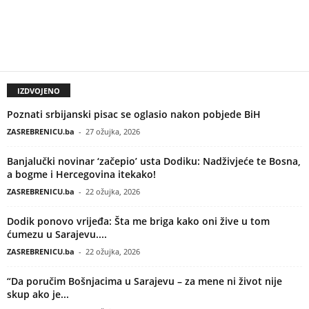
IZDVOJENO
Poznati srbijanski pisac se oglasio nakon pobjede BiH
ZASREBRENICU.ba
-
27 ožujka, 2026
Banjalučki novinar ‘začepio’ usta Dodiku: Nadživjeće te Bosna,
a bogme i Hercegovina itekako!
ZASREBRENICU.ba
-
22 ožujka, 2026
Dodik ponovo vrijeđa: Šta me briga kako oni žive u tom
ćumezu u Sarajevu....
ZASREBRENICU.ba
-
22 ožujka, 2026
“Da poručim Bošnjacima u Sarajevu – za mene ni život nije
skup ako je...