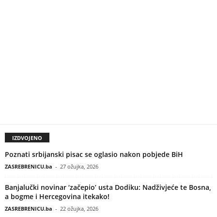
IZDVOJENO
Poznati srbijanski pisac se oglasio nakon pobjede BiH
ZASREBRENICU.ba
-
27 ožujka, 2026
Banjalučki novinar ‘začepio’ usta Dodiku: Nadživjeće te Bosna,
a bogme i Hercegovina itekako!
ZASREBRENICU.ba
-
22 ožujka, 2026