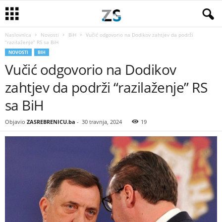
Naslovnica
Novosti
BiH
Vučić odgovorio na Dodikov zahtjev da podrži
“razilaženje” RS sa BiH
NOVOSTI
BIH
Vučić odgovorio na Dodikov
zahtjev da podrži “razilaženje” RS
sa BiH
Objavio
ZASREBRENICU.ba
-
30 travnja, 2024
19