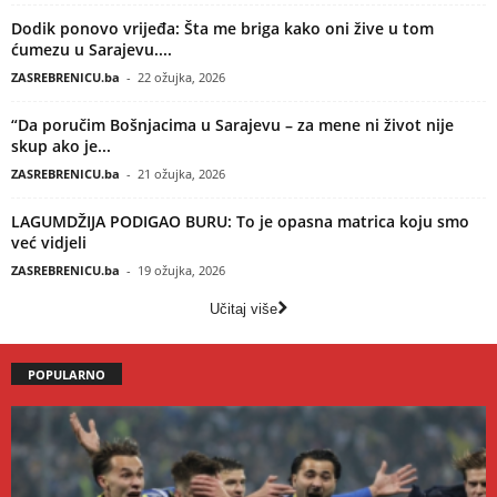
Dodik ponovo vrijeđa: Šta me briga kako oni žive u tom
ćumezu u Sarajevu....
ZASREBRENICU.ba
-
22 ožujka, 2026
“Da poručim Bošnjacima u Sarajevu – za mene ni život nije
skup ako je...
ZASREBRENICU.ba
-
21 ožujka, 2026
LAGUMDŽIJA PODIGAO BURU: To je opasna matrica koju smo
već vidjeli
ZASREBRENICU.ba
-
19 ožujka, 2026
Učitaj više
POPULARNO