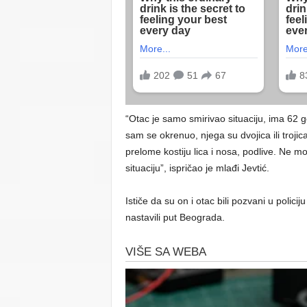
“Otac je samo smirivao situaciju, ima 62 god
sam se okrenuo, njega su dvojica ili trojic
prelome kostiju lica i nosa, podlive. Ne 
situaciju”, ispričao je mlađi Jevtić.
Ističe da su on i otac bili pozvani u polici
nastavili put Beograda.