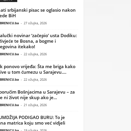
ati srbijanski pisac se oglasio nakon
ede BiH
BRENICU.ba
-
27 ožujka, 2026
alučki novinar ‘začepio’ usta Dodiku:
ivjeće te Bosna, a bogme i
egovina itekako!
BRENICU.ba
-
22 ožujka, 2026
k ponovo vrijeđa: Šta me briga kako
žive u tom ćumezu u Sarajevu....
BRENICU.ba
-
22 ožujka, 2026
poručim Bošnjacima u Sarajevu – za
 ni život nije skup ako je...
BRENICU.ba
-
21 ožujka, 2026
UMDŽIJA PODIGAO BURU: To je
na matrica koju smo već vidjeli
BRENICU.ba
-
19 ožujka, 2026