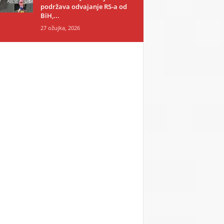
podržava odvajanje RS-a od
BiH,...
27 ožujka, 2026