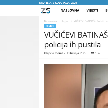
NEDJELJA, 9 KOLOVOZA, 2026
NASLOVNA
VIJESTI
B
Z
A
Naslovnica
Region
VUČIĆEVI BATINAŠI: Prebili oca 
REGION
VUČIĆEVI BATINAŠI: 
S
policija ih pustila
R
E
Objavio
mema
-
13 travnja, 2025
154
B
R
E
N
I