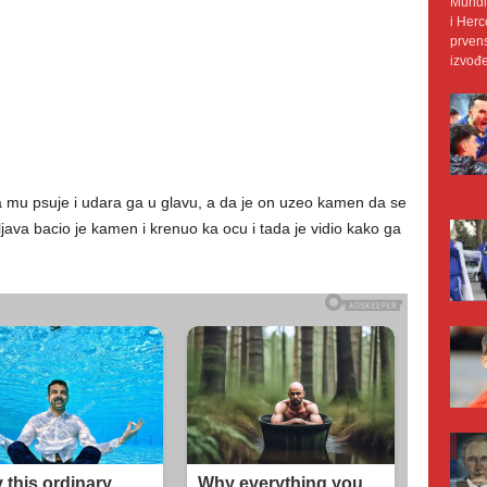
Mundij
i Herc
prvens
izvođe
a mu psuje i udara ga u glavu, a da je on uzeo kamen da se
java bacio je kamen i krenuo ka ocu i tada je vidio kako ga