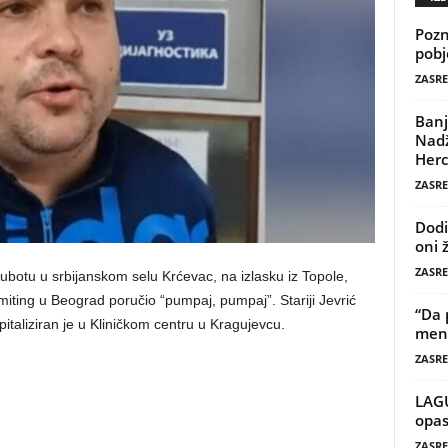
Pozn
pobj
ZASRE
Banj
Nadž
Herc
ZASRE
Dodi
oni 
ZASRE
 subotu u srbijanskom selu Krćevac, na izlasku iz Topole,
 miting u Beograd poručio “pumpaj, pumpaj”. Stariji Jevrić
“Da 
spitaliziran je u Kliničkom centru u Kragujevcu.
mene
ZASRE
LAG
opas
ZASRE