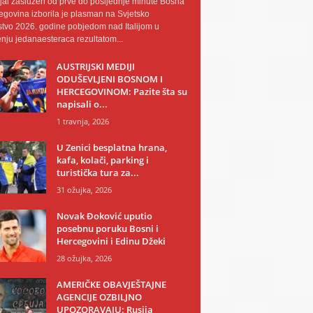
al zaslužen od prve do posljednje minute Bosna
egovina izborila je plasman na Svjetsko
tvo 2026. godine pobjedom nad Italijom u
nju jedanaesteraca rezultatom...
AUSTRIJSKI MEDIJI
ODUŠEVLJENI BOSNOM I
HERCEGOVINOM: Pazite šta su
napisali o...
1 travnja, 2026
U Zenici besplatna hrana,
kafa, kolači, parking i
turistička tura za...
31 ožujka, 2026
Novak Đoković uputio
posebnu poruku Bosni i
Hercegovini i Edinu Džeki
28 ožujka, 2026
AMERIČKE OBAVJEŠTAJNE
AGENCIJE OZBILJNO
UPOZORAVAJU: Rusija