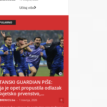
Učitaj više
PULARNO
TANSKI GUARDIAN PIŠE:
ija je opet propustila odlazak
Svjetsko prvenstvo,...
BRENICU.ba
-
1 travnja, 2026
0