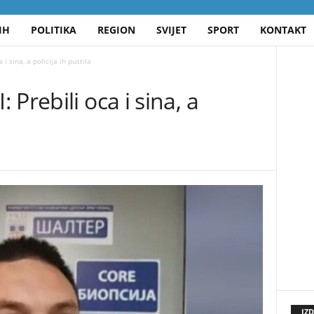
IH
POLITIKA
REGION
SVIJET
SPORT
KONTAKT
i sina, a policija ih pustila
Prebili oca i sina, a
IZ