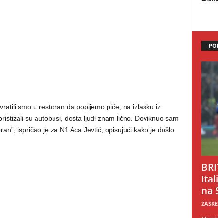
PO
ratili smo u restoran da popijemo piće, na izlasku iz
pristizali su autobusi, dosta ljudi znam lično. Doviknuo sam
n”, ispričao je za N1 Aca Jevtić, opisujući kako je došlo
BRI
Ital
na 
ZASRE