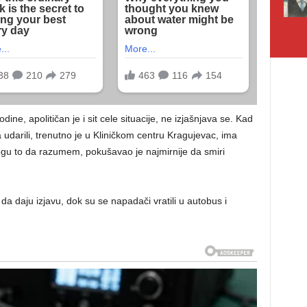
ine, apolitičan je i sit cele situacije, ne izjašnjava se. Kad
a udarili, trenutno je u Kliničkom centru Kragujevac, ima
mogu to da razumem, pokušavao je najmirnije da smiri
ju da daju izjavu, dok su se napadači vratili u autobus i