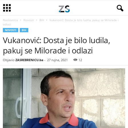
Naslovnica
Novosti
BiH
Vukanović: Dosta je bilo ludila, pakuj se Milorade i
odlazi
NOVOSTI
BIH
Vukanović: Dosta je bilo ludila,
pakuj se Milorade i odlazi
Objavio
ZASREBRENICU.ba
-
27 rujna, 2021
12