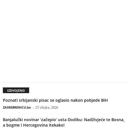
IZDVOJENO
Poznati srbijanski pisac se oglasio nakon pobjede BiH
ZASREBRENICU.ba
-
27 ožujka, 2026
Banjalučki novinar ‘začepio’ usta Dodiku: Nadživjeće te Bosna,
a bogme i Hercegovina itekako!