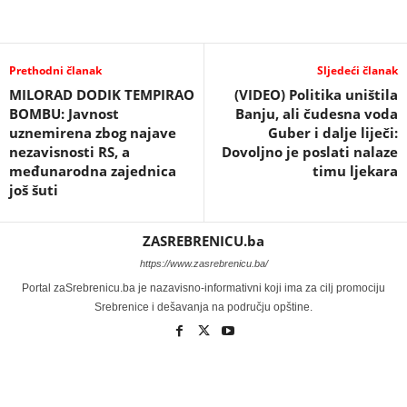
Prethodni članak
Sljedeći članak
MILORAD DODIK TEMPIRAO
(VIDEO) Politika uništila
BOMBU: Javnost
Banju, ali čudesna voda
uznemirena zbog najave
Guber i dalje liječi:
nezavisnosti RS, a
Dovoljno je poslati nalaze
međunarodna zajednica
timu ljekara
još šuti
ZASREBRENICU.ba
https://www.zasrebrenicu.ba/
Portal zaSrebrenicu.ba je nazavisno-informativni koji ima za cilj promociju
Srebrenice i dešavanja na području opštine.