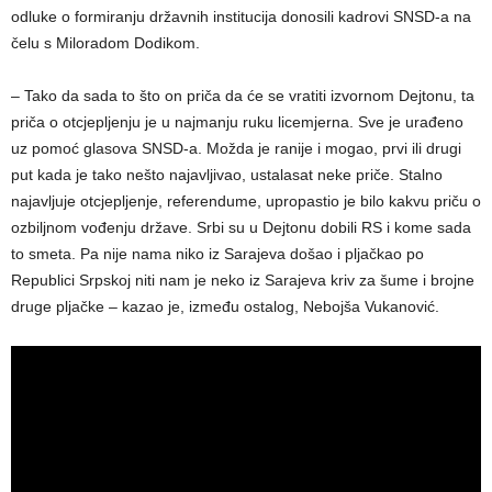
odluke o formiranju državnih institucija donosili kadrovi SNSD-a na
čelu s Miloradom Dodikom.
– Tako da sada to što on priča da će se vratiti izvornom Dejtonu, ta
priča o otcjepljenju je u najmanju ruku licemjerna. Sve je urađeno
uz pomoć glasova SNSD-a. Možda je ranije i mogao, prvi ili drugi
put kada je tako nešto najavljivao, ustalasat neke priče. Stalno
najavljuje otcjepljenje, referendume, upropastio je bilo kakvu priču o
ozbiljnom vođenju države. Srbi su u Dejtonu dobili RS i kome sada
to smeta. Pa nije nama niko iz Sarajeva došao i pljačkao po
Republici Srpskoj niti nam je neko iz Sarajeva kriv za šume i brojne
druge pljačke – kazao je, između ostalog, Nebojša Vukanović.