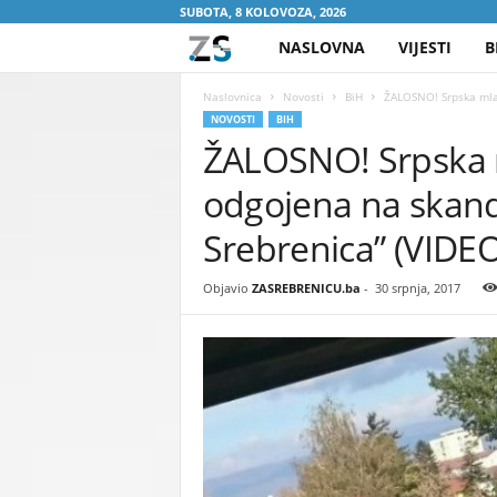
SUBOTA, 8 KOLOVOZA, 2026
NASLOVNA
VIJESTI
B
Z
A
Naslovnica
Novosti
BiH
ŽALOSNO! Srpska mlado
NOVOSTI
BIH
ŽALOSNO! Srpska m
S
odgojena na skandi
R
Srebrenica” (VIDEO
E
Objavio
ZASREBRENICU.ba
-
30 srpnja, 2017
B
R
E
N
I