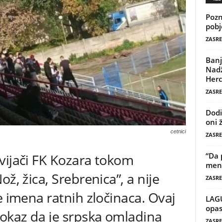
Pozn
pobj
ZASRE
Banj
Nadž
Herc
ZASRE
Dodi
oni 
cetnici
ZASRE
“Da 
vijači FK Kozara tokom
mene
ž, žica, Srebrenica”, a nije
ZASRE
e imena ratnih zločinaca. Ovaj
LAG
opas
dokaz da je srpska omladina
ZASRE