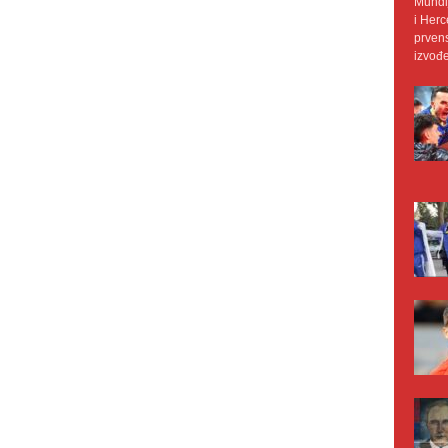
Mundij
i Herc
prvens
izvođe