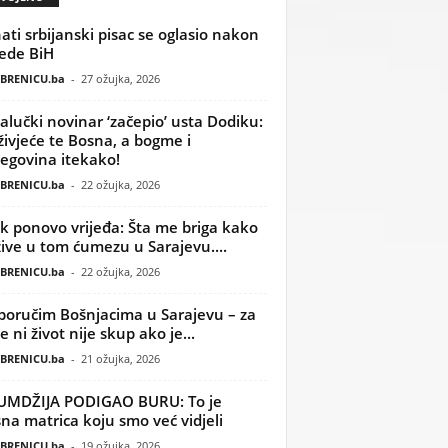
ati srbijanski pisac se oglasio nakon
ede BiH
BRENICU.ba
-
27 ožujka, 2026
alučki novinar ‘začepio’ usta Dodiku:
ivjeće te Bosna, a bogme i
egovina itekako!
BRENICU.ba
-
22 ožujka, 2026
k ponovo vrijeđa: Šta me briga kako
žive u tom ćumezu u Sarajevu....
BRENICU.ba
-
22 ožujka, 2026
poručim Bošnjacima u Sarajevu – za
 ni život nije skup ako je...
BRENICU.ba
-
21 ožujka, 2026
UMDŽIJA PODIGAO BURU: To je
na matrica koju smo već vidjeli
BRENICU.ba
-
19 ožujka, 2026