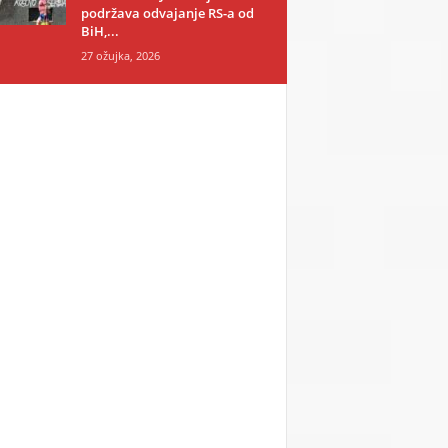
podržava odvajanje RS-a od
BiH,...
27 ožujka, 2026