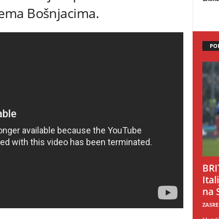
ema Bošnjacima.
PO
BRI
Ital
na 
ZASRE