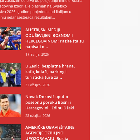
al zaslužen od prve do posljednje minute Bosna
egovina izborila je plasman na Svjetsko
tvo 2026. godine pobjedom nad Italijom u
nju jedanaesteraca rezultatom...
AUSTRIJSKI MEDIJI
ODUŠEVLJENI BOSNOM I
HERCEGOVINOM: Pazite šta su
napisali o...
1 travnja, 2026
U Zenici besplatna hrana,
kafa, kolači, parking i
turistička tura za...
31 ožujka, 2026
Novak Đoković uputio
posebnu poruku Bosni i
Hercegovini i Edinu Džeki
28 ožujka, 2026
AMERIČKE OBAVJEŠTAJNE
AGENCIJE OZBILJNO
UPOZORAVAJU: Rusija