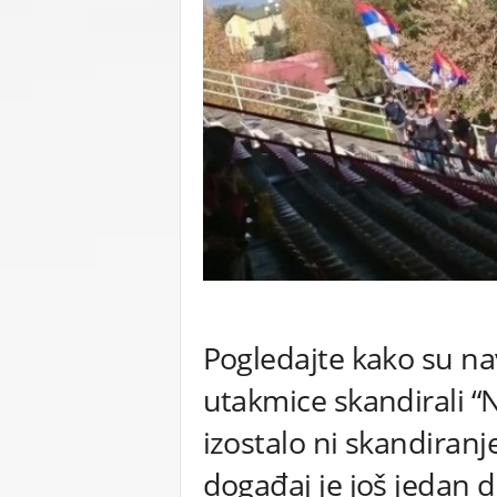
C
U
Pogledajte kako su na
utakmice skandirali “No
izostalo ni skandiranj
događaj je još jedan 