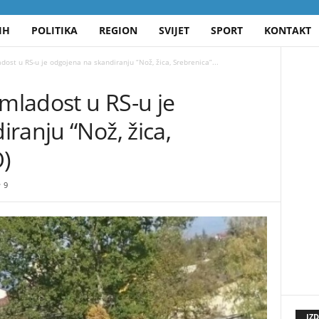
IH
POLITIKA
REGION
SVIJET
SPORT
KONTAKT
st u RS-u je odgojena na skandiranju “Nož, žica, Srebrenica”...
ladost u RS-u je
ranju “Nož, žica,
)
9
IZ