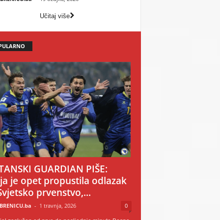
Učitaj više
PULARNO
TANSKI GUARDIAN PIŠE:
ija je opet propustila odlazak
Svjetsko prvenstvo,...
BRENICU.ba
-
1 travnja, 2026
0