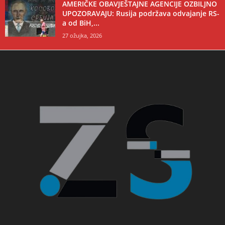
AMERIČKE OBAVJEŠTAJNE AGENCIJE OZBILJNO
UPOZORAVAJU: Rusija podržava odvajanje RS-
a od BiH,...
27 ožujka, 2026