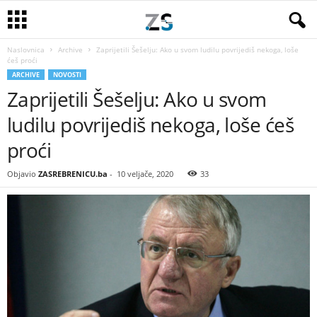
Naslovnica
Archive
Zaprijetili Šešelju: Ako u svom ludilu povrijediš nekoga, loše
ćeš proći
ARCHIVE
NOVOSTI
Zaprijetili Šešelju: Ako u svom
ludilu povrijediš nekoga, loše ćeš
proći
Objavio
ZASREBRENICU.ba
-
10 veljače, 2020
33