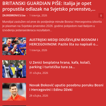
BRITANSKI GUARDIAN PIŠE: Italija je opet
propustila odlazak na Svjetsko prvenstvo,...
ZASREBRENICU.ba
-
1 travnja, 2026
0
Mundijal zaslužen od prve do posljednje minute Bosna i Hercegovina izborila
je plasman na Svjetsko prvenstvo 2026. godine pobjedom nad Italijom u
izvođenju jedanaesteraca rezultatom...
AUSTRIJSKI MEDIJI ODUŠEVLJENI BOSNOM I
HERCEGOVINOM: Pazite šta su napisali o...
1 travnja, 2026
U Zenici besplatna hrana, kafa, kolači,
parking i turistička tura za...
31 ožujka, 2026
Novak Đoković uputio posebnu poruku Bosni
i Hercegovini i Edinu Džeki
28 ožujka, 2026