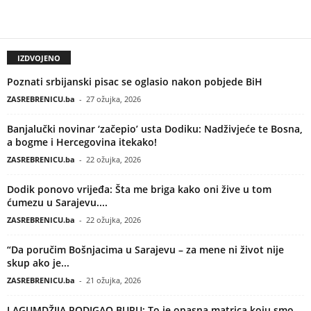
IZDVOJENO
Poznati srbijanski pisac se oglasio nakon pobjede BiH
ZASREBRENICU.ba
-
27 ožujka, 2026
Banjalučki novinar ‘začepio’ usta Dodiku: Nadživjeće te Bosna,
a bogme i Hercegovina itekako!
ZASREBRENICU.ba
-
22 ožujka, 2026
Dodik ponovo vrijeđa: Šta me briga kako oni žive u tom
ćumezu u Sarajevu....
ZASREBRENICU.ba
-
22 ožujka, 2026
“Da poručim Bošnjacima u Sarajevu – za mene ni život nije
skup ako je...
ZASREBRENICU.ba
-
21 ožujka, 2026
LAGUMDŽIJA PODIGAO BURU: To je opasna matrica koju smo