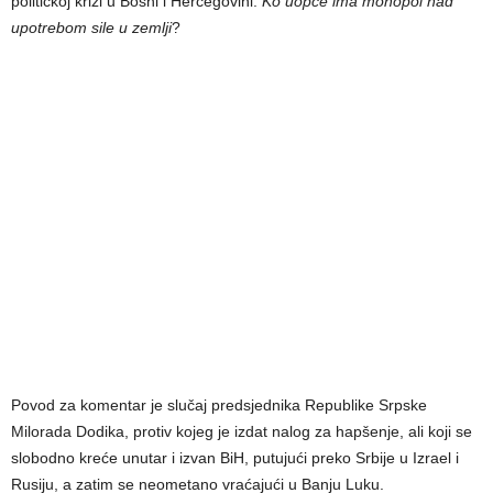
političkoj krizi u Bosni i Hercegovini:
Ko uopće ima monopol nad
upotrebom sile u zemlji
?
Povod za komentar je slučaj predsjednika Republike Srpske
Milorada Dodika, protiv kojeg je izdat nalog za hapšenje, ali koji se
slobodno kreće unutar i izvan BiH, putujući preko Srbije u Izrael i
Rusiju, a zatim se neometano vraćajući u Banju Luku.