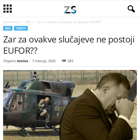
Naslovnica
BiH
Zar za ovakve slučajeve ne postoji EUFOR??
BIH
VIJESTI
Zar za ovakve slučajeve ne postoji
EUFOR??
Objavio
mema
-
7 travnja, 2025
283