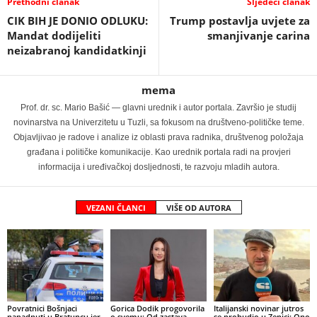
Prethodni članak
Sljedeći članak
CIK BIH JE DONIO ODLUKU:
Trump postavlja uvjete za
Mandat dodijeliti
smanjivanje carina
neizabranoj kandidatkinji
mema
Prof. dr. sc. Mario Bašić — glavni urednik i autor portala. Završio je studij
novinarstva na Univerzitetu u Tuzli, sa fokusom na društveno-političke teme.
Objavljivao je radove i analize iz oblasti prava radnika, društvenog položaja
građana i političke komunikacije. Kao urednik portala radi na provjeri
informacija i uređivačkoj dosljednosti, te razvoju mladih autora.
VEZANI ČLANCI
VIŠE OD AUTORA
Povratnici Bošnjaci
Gorica Dodik progovorila
Italijanski novinar jutros
napadnuti u Bratuncu jer
o svemu: Od zastava
se probudio u Zenici: Ono