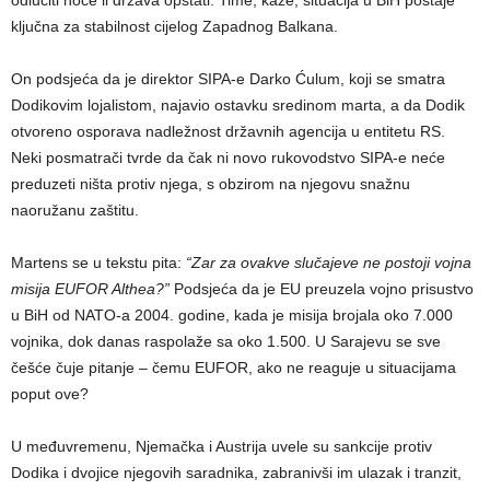
odlučiti hoće li država opstati. Time, kaže, situacija u BiH postaje
ključna za stabilnost cijelog Zapadnog Balkana.
On podsjeća da je direktor SIPA-e Darko Ćulum, koji se smatra
Dodikovim lojalistom, najavio ostavku sredinom marta, a da Dodik
otvoreno osporava nadležnost državnih agencija u entitetu RS.
Neki posmatrači tvrde da čak ni novo rukovodstvo SIPA-e neće
preduzeti ništa protiv njega, s obzirom na njegovu snažnu
naoružanu zaštitu.
Martens se u tekstu pita:
“Zar za ovakve slučajeve ne postoji vojna
misija EUFOR Althea?”
Podsjeća da je EU preuzela vojno prisustvo
u BiH od NATO-a 2004. godine, kada je misija brojala oko 7.000
vojnika, dok danas raspolaže sa oko 1.500. U Sarajevu se sve
češće čuje pitanje – čemu EUFOR, ako ne reaguje u situacijama
poput ove?
U međuvremenu, Njemačka i Austrija uvele su sankcije protiv
Dodika i dvojice njegovih saradnika, zabranivši im ulazak i tranzit,