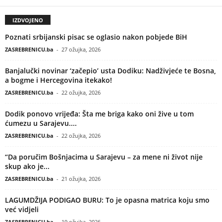
IZDVOJENO
Poznati srbijanski pisac se oglasio nakon pobjede BiH
ZASREBRENICU.ba
-
27 ožujka, 2026
Banjalučki novinar ‘začepio’ usta Dodiku: Nadživjeće te Bosna,
a bogme i Hercegovina itekako!
ZASREBRENICU.ba
-
22 ožujka, 2026
Dodik ponovo vrijeđa: Šta me briga kako oni žive u tom
ćumezu u Sarajevu....
ZASREBRENICU.ba
-
22 ožujka, 2026
“Da poručim Bošnjacima u Sarajevu – za mene ni život nije
skup ako je...
ZASREBRENICU.ba
-
21 ožujka, 2026
LAGUMDŽIJA PODIGAO BURU: To je opasna matrica koju smo
već vidjeli
ZASREBRENICU.ba
-
19 ožujka, 2026