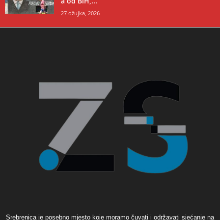
a od BiH,...
27 ožujka, 2026
Srebrenica je posebno mjesto koje moramo čuvati i održavati sjećanje na