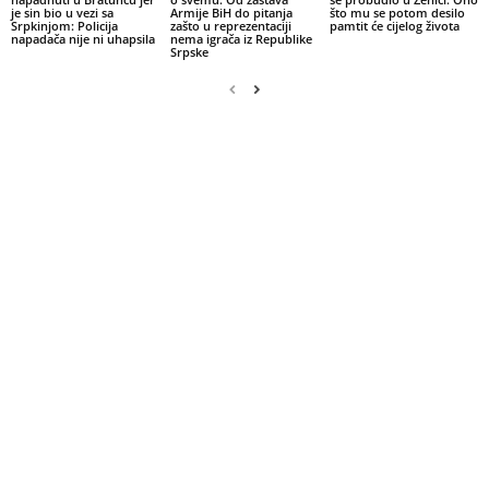
je sin bio u vezi sa
Armije BiH do pitanja
što mu se potom desilo
Srpkinjom: Policija
zašto u reprezentaciji
pamtit će cijelog života
napadača nije ni uhapsila
nema igrača iz Republike
Srpske