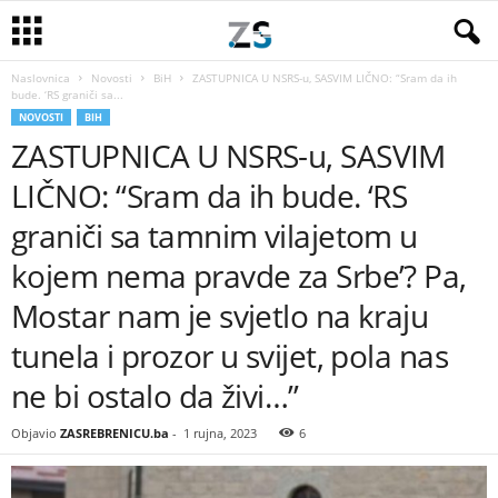
Naslovnica
Novosti
BiH
ZASTUPNICA U NSRS-u, SASVIM LIČNO: “Sram da ih
bude. ‘RS graniči sa...
NOVOSTI
BIH
ZASTUPNICA U NSRS-u, SASVIM
LIČNO: “Sram da ih bude. ‘RS
graniči sa tamnim vilajetom u
kojem nema pravde za Srbe’? Pa,
Mostar nam je svjetlo na kraju
tunela i prozor u svijet, pola nas
ne bi ostalo da živi…”
Objavio
ZASREBRENICU.ba
-
1 rujna, 2023
6