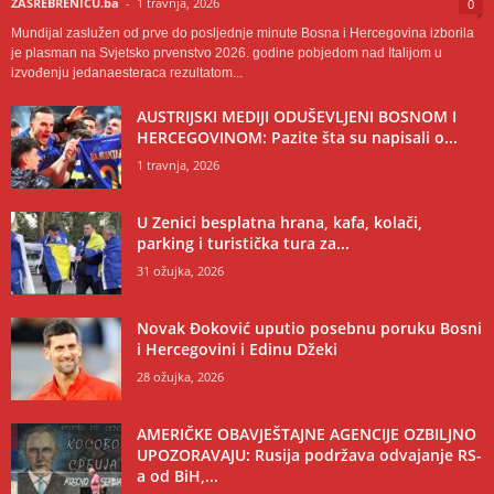
ZASREBRENICU.ba
-
1 travnja, 2026
0
Mundijal zaslužen od prve do posljednje minute Bosna i Hercegovina izborila
je plasman na Svjetsko prvenstvo 2026. godine pobjedom nad Italijom u
izvođenju jedanaesteraca rezultatom...
AUSTRIJSKI MEDIJI ODUŠEVLJENI BOSNOM I
HERCEGOVINOM: Pazite šta su napisali o...
1 travnja, 2026
U Zenici besplatna hrana, kafa, kolači,
parking i turistička tura za...
31 ožujka, 2026
Novak Đoković uputio posebnu poruku Bosni
i Hercegovini i Edinu Džeki
28 ožujka, 2026
AMERIČKE OBAVJEŠTAJNE AGENCIJE OZBILJNO
UPOZORAVAJU: Rusija podržava odvajanje RS-
a od BiH,...