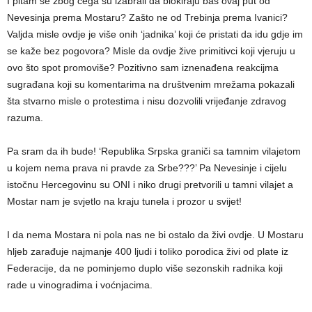
I pitam se zbog čega su izabrali da blokiraju baš ovaj put od
Nevesinja prema Mostaru? Zašto ne od Trebinja prema Ivanici?
Valjda misle ovdje je više onih ‘jadnika’ koji će pristati da idu gdje im
se kaže bez pogovora? Misle da ovdje žive primitivci koji vjeruju u
ovo što spot promoviše? Pozitivno sam iznenađena reakcijma
sugrađana koji su komentarima na društvenim mrežama pokazali
šta stvarno misle o protestima i nisu dozvolili vrijeđanje zdravog
razuma.
Pa sram da ih bude! ‘Republika Srpska graniči sa tamnim vilajetom
u kojem nema prava ni pravde za Srbe???’ Pa Nevesinje i cijelu
istočnu Hercegovinu su ONI i niko drugi pretvorili u tamni vilajet a
Mostar nam je svjetlo na kraju tunela i prozor u svijet!
I da nema Mostara ni pola nas ne bi ostalo da živi ovdje. U Mostaru
hljeb zarađuje najmanje 400 ljudi i toliko porodica živi od plate iz
Federacije, da ne pominjemo duplo više sezonskih radnika koji
rade u vinogradima i voćnjacima.