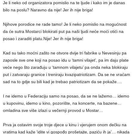
Je li neko od organizatora pomislio na te ljude i kako im je danas
bilo na poslu? Naravno da nije! Jer ih nije briga!
Njihove porodice ne rade tamo! Je li neko pomislio na mogućnost
da će sutra Mostarci blokirati put pa naši ljudi neće moći otići na
posao i zaraditi platu.Nije! Jer ih nije briga!
Kad su tako moćni zašto ne otvore dvije tri fabrike u Nevesinju pa
zaposle sve one koji na posao idu u ‘tamni vilajet’, pa im daju plate
veće nego što zarađuju u ‘tamnom vilajetu’ pa onda neka blokiraju
put i zatvaraju granice i treniraju kvazipatriotizam. Da se ne vraćam
sad na to gdje su bili kad je trebao patriotizam da se pokaže….
I ne idemo u Federaciju samo na posao, da se ne lažemo… idemo
u kupovinu, idemo u kino, pozorište, na koncerte, na bazene…
omladina sve više izlazi u večernji provod u Mostar…
Prva ja ostavim svoje troje djece u kinu i vjerujem onom dečku na
vratima kad kaže ‘idite vi gospođo prošetajte, paziću ih ja’… nikada