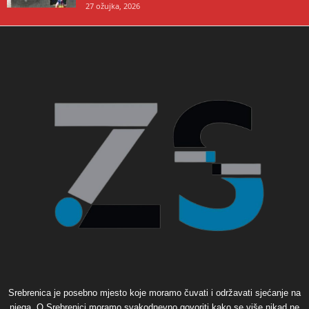
27 ožujka, 2026
Srebrenica je posebno mjesto koje moramo čuvati i održavati sjećanje na
njega. O Srebrenici moramo svakodnevno govoriti kako se više nikad ne