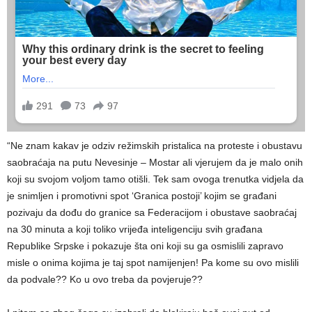
“Ne znam kakav je odziv režimskih pristalica na proteste i obustavu
saobraćaja na putu Nevesinje – Mostar ali vjerujem da je malo onih
koji su svojom voljom tamo otišli. Tek sam ovoga trenutka vidjela da
je snimljen i promotivni spot ‘Granica postoji’ kojim se građani
pozivaju da dođu do granice sa Federacijom i obustave saobraćaj
na 30 minuta a koji toliko vrijeđa inteligenciju svih građana
Republike Srpske i pokazuje šta oni koji su ga osmislili zapravo
misle o onima kojima je taj spot namijenjen! Pa kome su ovo mislili
da podvale?? Ko u ovo treba da povjeruje??