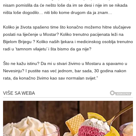
nisam pomislila da će nešto loše da im se desi i nije im se nikada
ništa loše dogodilo… niti bilo kome drugom da ja znam…
Koliko je života spašeno time što konačno možemo hitne slučajeve
poslati na liječenje u Mostar? Koliko trenutno pacijenata leži na
Bijelom Brijegu ? Koliko naših ljekara i medicinskog osoblja trenutno
radi u ‘tamnom vilajetu’ i šta bismo da ga nije?
Što ne kažu istinu? Da mi u stvari živimo u Mostaru a spavamo u
Nevesinju? I pustite nas već jednom, bar sada, 30 godina nakon
rata, da konačno živimo kao sav normalan svijet.”