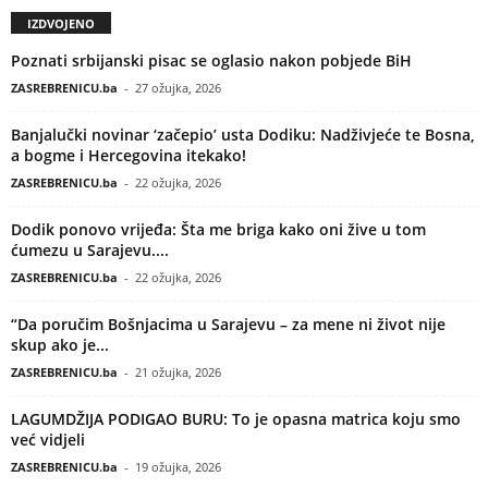
IZDVOJENO
Poznati srbijanski pisac se oglasio nakon pobjede BiH
ZASREBRENICU.ba
-
27 ožujka, 2026
Banjalučki novinar ‘začepio’ usta Dodiku: Nadživjeće te Bosna,
a bogme i Hercegovina itekako!
ZASREBRENICU.ba
-
22 ožujka, 2026
Dodik ponovo vrijeđa: Šta me briga kako oni žive u tom
ćumezu u Sarajevu....
ZASREBRENICU.ba
-
22 ožujka, 2026
“Da poručim Bošnjacima u Sarajevu – za mene ni život nije
skup ako je...
ZASREBRENICU.ba
-
21 ožujka, 2026
LAGUMDŽIJA PODIGAO BURU: To je opasna matrica koju smo
već vidjeli
ZASREBRENICU.ba
-
19 ožujka, 2026