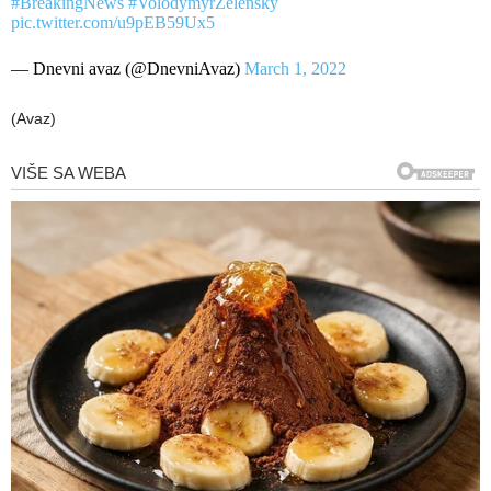
#BreakingNews
#VolodymyrZelensky
pic.twitter.com/u9pEB59Ux5
— Dnevni avaz (@DnevniAvaz)
March 1, 2022
(Avaz)