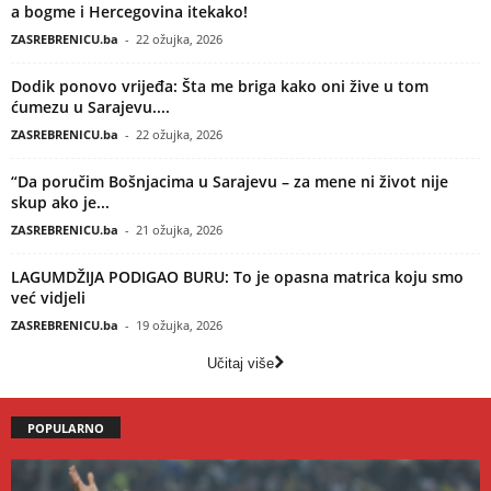
a bogme i Hercegovina itekako!
ZASREBRENICU.ba
-
22 ožujka, 2026
Dodik ponovo vrijeđa: Šta me briga kako oni žive u tom
ćumezu u Sarajevu....
ZASREBRENICU.ba
-
22 ožujka, 2026
“Da poručim Bošnjacima u Sarajevu – za mene ni život nije
skup ako je...
ZASREBRENICU.ba
-
21 ožujka, 2026
LAGUMDŽIJA PODIGAO BURU: To je opasna matrica koju smo
već vidjeli
ZASREBRENICU.ba
-
19 ožujka, 2026
Učitaj više
POPULARNO