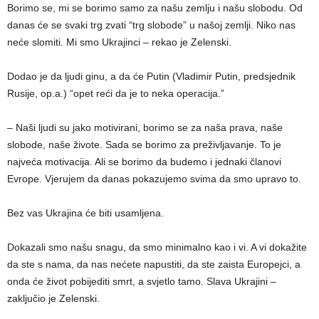
Borimo se, mi se borimo samo za našu zemlju i našu slobodu. Od
danas će se svaki trg zvati “trg slobode” u našoj zemlji. Niko nas
neće slomiti. Mi smo Ukrajinci – rekao je Zelenski.
Dodao je da ljudi ginu, a da će Putin (Vladimir Putin, predsjednik
Rusije, op.a.) “opet reći da je to neka operacija.”
– Naši ljudi su jako motivirani, borimo se za naša prava, naše
slobode, naše živote. Sada se borimo za preživljavanje. To je
najveća motivacija. Ali se borimo da budemo i jednaki članovi
Evrope. Vjerujem da danas pokazujemo svima da smo upravo to.
Bez vas Ukrajina će biti usamljena.
Dokazali smo našu snagu, da smo minimalno kao i vi. A vi dokažite
da ste s nama, da nas nećete napustiti, da ste zaista Europejci, a
onda će život pobijediti smrt, a svjetlo tamo. Slava Ukrajini –
zaključio je Zelenski.