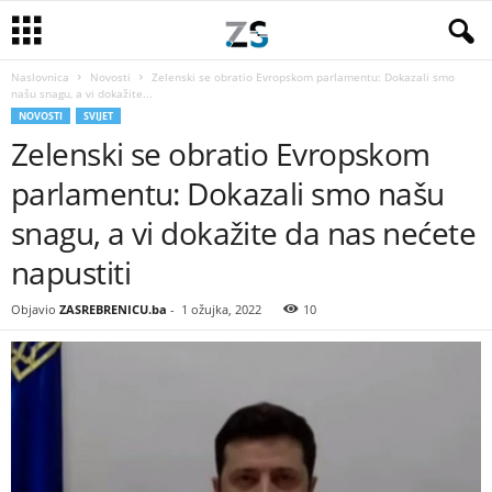
Naslovnica
Novosti
Zelenski se obratio Evropskom parlamentu: Dokazali smo
našu snagu, a vi dokažite...
NOVOSTI
SVIJET
Zelenski se obratio Evropskom
parlamentu: Dokazali smo našu
snagu, a vi dokažite da nas nećete
napustiti
Objavio
ZASREBRENICU.ba
-
1 ožujka, 2022
10