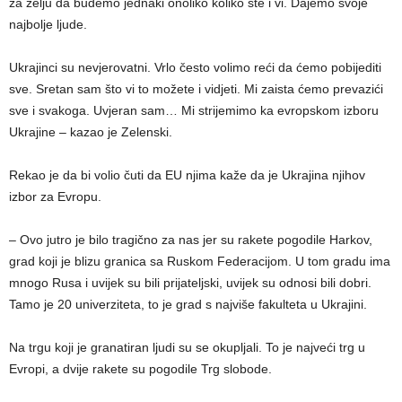
za želju da budemo jednaki onoliko koliko ste i vi. Dajemo svoje
najbolje ljude.
Ukrajinci su nevjerovatni. Vrlo često volimo reći da ćemo pobijediti
sve. Sretan sam što vi to možete i vidjeti. Mi zaista ćemo prevazići
sve i svakoga. Uvjeran sam… Mi strijemimo ka evropskom izboru
Ukrajine – kazao je Zelenski.
Rekao je da bi volio čuti da EU njima kaže da je Ukrajina njihov
izbor za Evropu.
– Ovo jutro je bilo tragično za nas jer su rakete pogodile Harkov,
grad koji je blizu granica sa Ruskom Federacijom. U tom gradu ima
mnogo Rusa i uvijek su bili prijateljski, uvijek su odnosi bili dobri.
Tamo je 20 univerziteta, to je grad s najviše fakulteta u Ukrajini.
Na trgu koji je granatiran ljudi su se okupljali. To je najveći trg u
Evropi, a dvije rakete su pogodile Trg slobode.