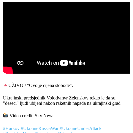
UŽIVO / "Ovo je cijena slobode".
Ukrajinski predsjednik Volodymyr Zelenskyy rekao je da su
"deseci" ljudi ubijeni nakon raketnih napada na ukrajinski grad
Video credit: Sky News
#Harkov
#UkraineRussiaWar
#UkraineUnderAttack