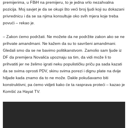
premijerima, u FBiH na premijeru, to je jedna vrlo nezahvalna
pozicija. Moj savjet je da se okupi što veći broj ljudi koji su dokazani
privrednicu i da se sa njima konsultuje oko svih mjera koje treba
povući – rekao je.
– Zakon ćemo podržati. Ne možete da ne podržite zakon ako se ne
prihvate amandmani. Ne kažem da su to savršeni amandmani.
Gledali smo da se ne bavimo politikanstvom. Zamolio sam ljude iz
DF da premijera Novalića upoznaju sa tim, da vidi može li to
prihvatiti jer ne želimo igrati neku populističku priču pa sada kazati
da se svima oprosti PDV, skinu svima porezi i dignu plate na dvije
hiljade kada znamo da to ne može. Dakle pokušavamo biti
konstruktivni, pa ćemo vidjeti kako će ta rasprava proteći – kazao je
Komšić za Hayat TV.