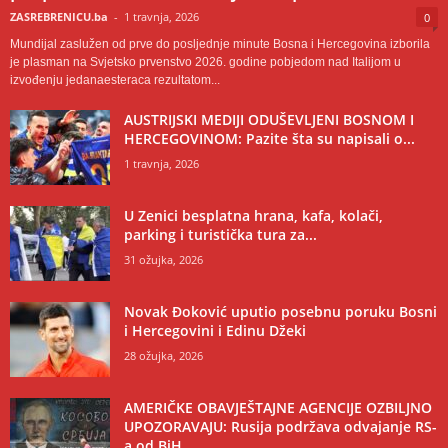
ZASREBRENICU.ba
-
1 travnja, 2026
0
Mundijal zaslužen od prve do posljednje minute Bosna i Hercegovina izborila
je plasman na Svjetsko prvenstvo 2026. godine pobjedom nad Italijom u
izvođenju jedanaesteraca rezultatom...
AUSTRIJSKI MEDIJI ODUŠEVLJENI BOSNOM I
HERCEGOVINOM: Pazite šta su napisali o...
1 travnja, 2026
U Zenici besplatna hrana, kafa, kolači,
parking i turistička tura za...
31 ožujka, 2026
Novak Đoković uputio posebnu poruku Bosni
i Hercegovini i Edinu Džeki
28 ožujka, 2026
AMERIČKE OBAVJEŠTAJNE AGENCIJE OZBILJNO
UPOZORAVAJU: Rusija podržava odvajanje RS-
a od BiH,...