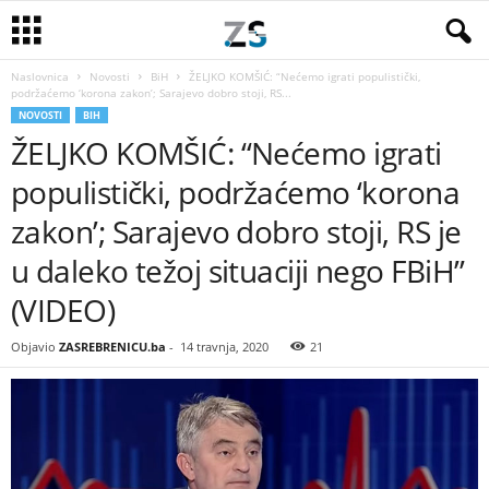
Naslovnica
Novosti
BiH
ŽELJKO KOMŠIĆ: “Nećemo igrati populistički,
podržaćemo ‘korona zakon’; Sarajevo dobro stoji, RS...
NOVOSTI
BIH
ŽELJKO KOMŠIĆ: “Nećemo igrati
populistički, podržaćemo ‘korona
zakon’; Sarajevo dobro stoji, RS je
u daleko težoj situaciji nego FBiH”
(VIDEO)
Objavio
ZASREBRENICU.ba
-
14 travnja, 2020
21