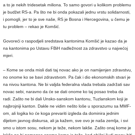
a to je nekih tridesetak miliona. To samo govori u kolikom problemu
je budžet RS-a. Pa što ne bi onda pokazali jednu vrstu solidarnosti,
i pomogli, jer to je sve naše, RS je Bosna i Hercegovina, u čemu je
tu problem – rekao je Komšić.
Govoreći o raspodjeli sredstava kantonima Komšić je kazao da je
na kantonima po Ustavu FBiH nadležnost za zdravstvo u najvećoj
mjeri.
– Kome se onda misli dati taj novac ako je on namijenjen zdravstvu,
no onome ko se bavi zdravstvom. Pa čak i dio ekonomskih stvari je
na nivou kantona. Ne bi valjda federalna vlada trebala zadržati sav
novac sebi, naravno da će se dati onome ko taj posao treba da
radi. Zašto ne bi dali Unsko-sanskom kantonu, Tuzlanskom koji je
najbrojniji kanton. Dakle ne vidim nešto loše u sporazumu sa MMF-
om, ali logika ko će koga prevariti izgleda da dominira jednim
dijelom javnog diskursa, ali ja kažem, sve ovo je naša zemlja, i svi
smo u istom sosu, nekom je teže, nekom lakše. Zašto onaj kome je
lakše ne bi pomogao onome kome je teže, kad obični ljudi mogu biti