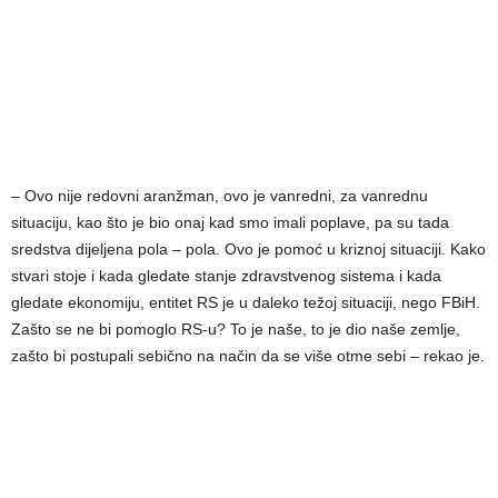
– Ovo nije redovni aranžman, ovo je vanredni, za vanrednu
situaciju, kao što je bio onaj kad smo imali poplave, pa su tada
sredstva dijeljena pola – pola. Ovo je pomoć u kriznoj situaciji. Kako
stvari stoje i kada gledate stanje zdravstvenog sistema i kada
gledate ekonomiju, entitet RS je u daleko težoj situaciji, nego FBiH.
Zašto se ne bi pomoglo RS-u? To je naše, to je dio naše zemlje,
zašto bi postupali sebično na način da se više otme sebi – rekao je.