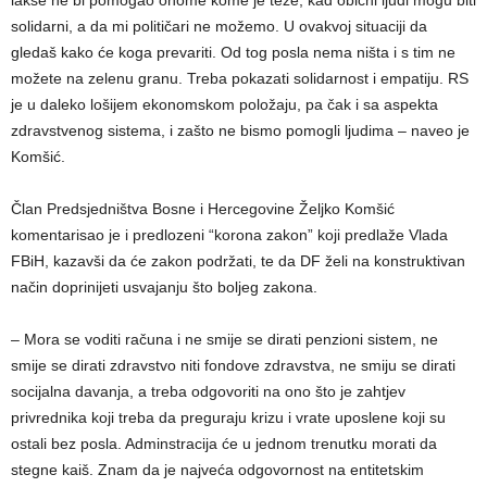
solidarni, a da mi političari ne možemo. U ovakvoj situaciji da
gledaš kako će koga prevariti. Od tog posla nema ništa i s tim ne
možete na zelenu granu. Treba pokazati solidarnost i empatiju. RS
je u daleko lošijem ekonomskom položaju, pa čak i sa aspekta
zdravstvenog sistema, i zašto ne bismo pomogli ljudima – naveo je
Komšić.
Član Predsjedništva Bosne i Hercegovine Željko Komšić
komentarisao je i predlozeni “korona zakon” koji predlaže Vlada
FBiH, kazavši da će zakon podržati, te da DF želi na konstruktivan
način doprinijeti usvajanju što boljeg zakona.
– Mora se voditi računa i ne smije se dirati penzioni sistem, ne
smije se dirati zdravstvo niti fondove zdravstva, ne smiju se dirati
socijalna davanja, a treba odgovoriti na ono što je zahtjev
privrednika koji treba da preguraju krizu i vrate uposlene koji su
ostali bez posla. Adminstracija će u jednom trenutku morati da
stegne kaiš. Znam da je najveća odgovornost na entitetskim