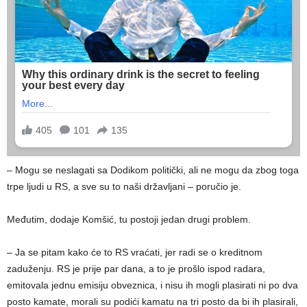
– Mogu se neslagati sa Dodikom politički, ali ne mogu da zbog toga
trpe ljudi u RS, a sve su to naši državljani – poručio je.
Međutim, dodaje Komšić, tu postoji jedan drugi problem.
– Ja se pitam kako će to RS vraćati, jer radi se o kreditnom
zaduženju. RS je prije par dana, a to je prošlo ispod radara,
emitovala jednu emisiju obveznica, i nisu ih mogli plasirati ni po dva
posto kamate, morali su podići kamatu na tri posto da bi ih plasirali,