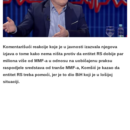
Komentarišući reakcije koje je u javnosti izazvala njegova
izjava o tome kako nema ništa protiv da entitet RS dobije par
miliona više od MMF-a u odnosu na uobičajenu praksu
raspodjele sredstava od tranše MMF-a, Komšić je kazao da
entitet RS treba pomoći, jer je to dio BiH koji je u lošijoj
situaciji.