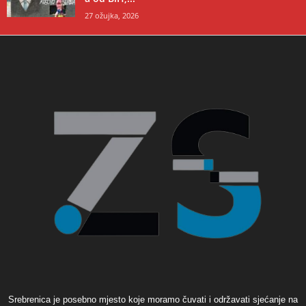
27 ožujka, 2026
Srebrenica je posebno mjesto koje moramo čuvati i održavati sjećanje na