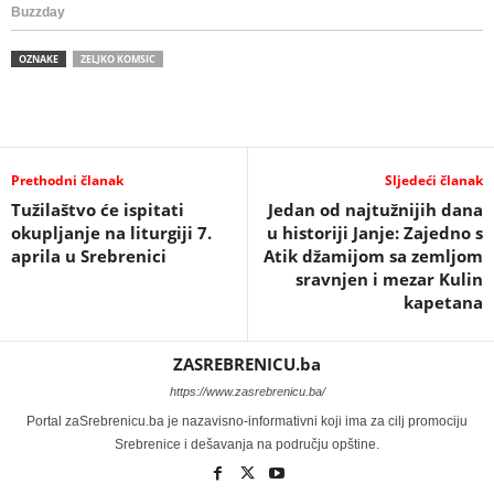
OZNAKE
ZELJKO KOMSIC
Prethodni članak
Sljedeći članak
Tužilaštvo će ispitati
Jedan od najtužnijih dana
okupljanje na liturgiji 7.
u historiji Janje: Zajedno s
aprila u Srebrenici
Atik džamijom sa zemljom
sravnjen i mezar Kulin
kapetana
ZASREBRENICU.ba
https://www.zasrebrenicu.ba/
Portal zaSrebrenicu.ba je nazavisno-informativni koji ima za cilj promociju
Srebrenice i dešavanja na području opštine.