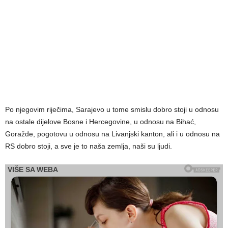
Po njegovim riječima, Sarajevo u tome smislu dobro stoji u odnosu
na ostale dijelove Bosne i Hercegovine, u odnosu na Bihać,
Goražde, pogotovu u odnosu na Livanjski kanton, ali i u odnosu na
RS dobro stoji, a sve je to naša zemlja, naši su ljudi.