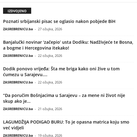
IZDVOJENO
Poznati srbijanski pisac se oglasio nakon pobjede BiH
ZASREBRENICU.ba
-
27 ožujka, 2026
Banjalučki novinar ‘začepio’ usta Dodiku: Nadživjeće te Bosna,
a bogme i Hercegovina itekako!
ZASREBRENICU.ba
-
22 ožujka, 2026
Dodik ponovo vrijeđa: Šta me briga kako oni žive u tom
ćumezu u Sarajevu....
ZASREBRENICU.ba
-
22 ožujka, 2026
“Da poručim Bošnjacima u Sarajevu – za mene ni život nije
skup ako je...
ZASREBRENICU.ba
-
21 ožujka, 2026
LAGUMDŽIJA PODIGAO BURU: To je opasna matrica koju smo
već vidjeli
ZASREBRENICU.ba
-
19 ožujka, 2026