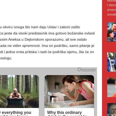
Mundij
i Herc
prvens
izvođe
u okviru onoga što nam daju Ustav i zakoni zašto
ca jeste da visoki predstavnik ima gotovo božanske ovlasti
a osim Aneksa u Dejtonskom sporazumu, ali sve ostalo
sada ne vidim spremnost. Ima on podršku, samo pitanje je
ti i jedna vrsta pritiska i rasti će podrška njemu, šta će on
essingu.