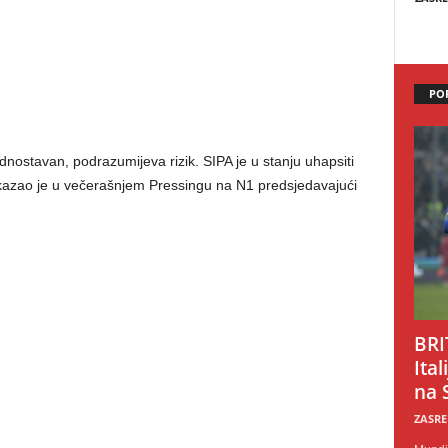
PO
ednostavan, podrazumijeva rizik. SIPA je u stanju uhapsiti
, kazao je u večerašnjem Pressingu na N1 predsjedavajući
BRI
Ital
na 
ZASRE