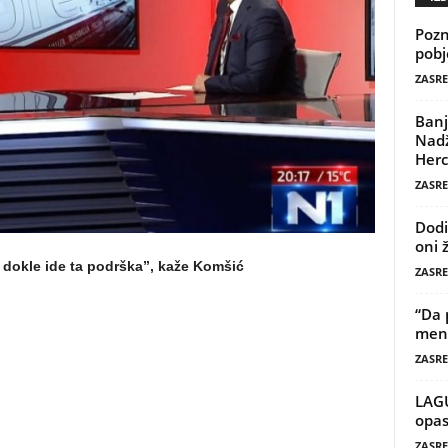
Pozn
pobj
ZASRE
Banj
Nadž
Herc
ZASRE
Dodi
oni 
 dokle ide ta podrška”, kaže Komšić
ZASRE
“Da 
mene
ZASRE
LAG
opas
ZASRE