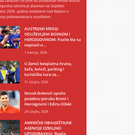
al zaslužen od prve do posljednje minute Bosna
egovina izborila je plasman na Svjetsko
tvo 2026. godine pobjedom nad Italijom u
nju jedanaesteraca rezultatom...
AUSTRIJSKI MEDIJI
ODUŠEVLJENI BOSNOM I
HERCEGOVINOM: Pazite šta su
napisali o...
1 travnja, 2026
U Zenici besplatna hrana,
kafa, kolači, parking i
turistička tura za...
31 ožujka, 2026
Novak Đoković uputio
posebnu poruku Bosni i
Hercegovini i Edinu Džeki
28 ožujka, 2026
AMERIČKE OBAVJEŠTAJNE
AGENCIJE OZBILJNO
UPOZORAVAJU: Rusija