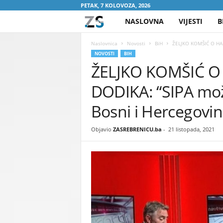
PETAK, 7 KOLOVOZA, 2026
NASLOVNA
VIJESTI
B
Z
A
Naslovnica
Novosti
BiH
ŽELJKO KOMŠIĆ O HAP
NOVOSTI
BIH
ŽELJKO KOMŠIĆ O
S
DODIKA: “SIPA mož
R
Bosni i Hercegovin
E
Objavio
ZASREBRENICU.ba
-
21 listopada, 2021
B
R
E
N
I