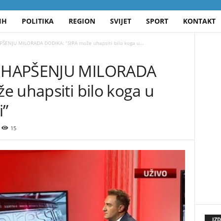
IH
POLITIKA
REGION
SVIJET
SPORT
KONTAKT
ŠENJU MILORADA DODIKA: “SIPA može uhapsiti bilo koga u...
 HAPŠENJU MILORADA
e uhapsiti bilo koga u
i”
15
IZ