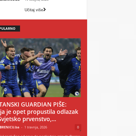
Učitaj više
PULARNO
TANSKI GUARDIAN PIŠE:
ija je opet propustila odlazak
Svjetsko prvenstvo,...
BRENICU.ba
-
1 travnja, 2026
0