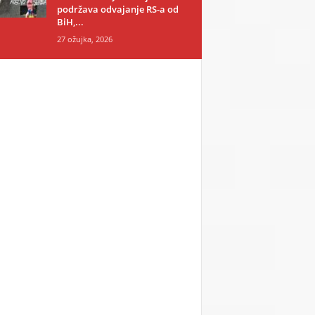
podržava odvajanje RS-a od
BiH,...
27 ožujka, 2026