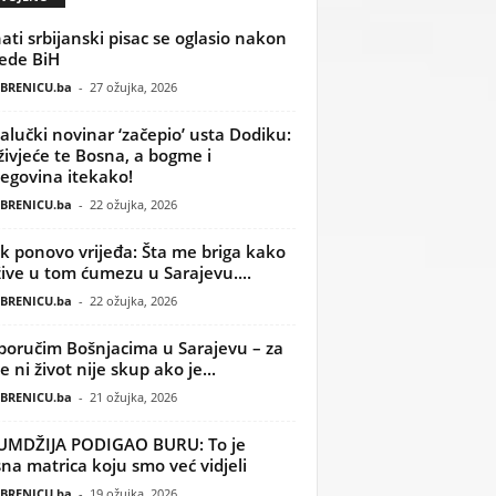
ati srbijanski pisac se oglasio nakon
ede BiH
BRENICU.ba
-
27 ožujka, 2026
alučki novinar ‘začepio’ usta Dodiku:
ivjeće te Bosna, a bogme i
egovina itekako!
BRENICU.ba
-
22 ožujka, 2026
k ponovo vrijeđa: Šta me briga kako
žive u tom ćumezu u Sarajevu....
BRENICU.ba
-
22 ožujka, 2026
poručim Bošnjacima u Sarajevu – za
 ni život nije skup ako je...
BRENICU.ba
-
21 ožujka, 2026
UMDŽIJA PODIGAO BURU: To je
na matrica koju smo već vidjeli
BRENICU.ba
-
19 ožujka, 2026