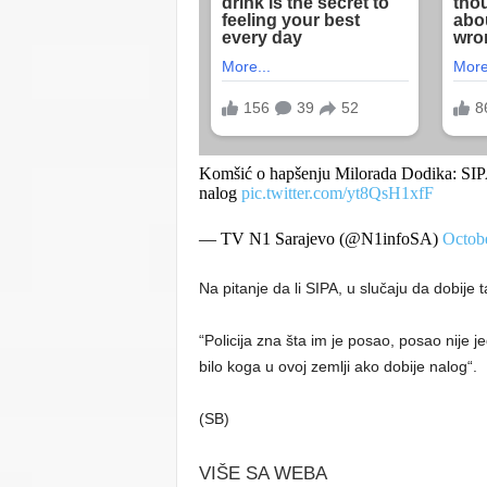
Komšić o hapšenju Milorada Dodika: SIPA j
nalog
pic.twitter.com/yt8QsH1xfF
— TV N1 Sarajevo (@N1infoSA)
Octob
Na pitanje da li SIPA, u slučaju da dobije 
“Policija zna šta im je posao, posao nije j
bilo koga u ovoj zemlji ako dobije nalog“.
(SB)