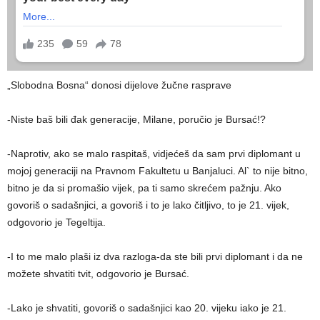
„Slobodna Bosna“ donosi dijelove žučne rasprave
-Niste baš bili đak generacije, Milane, poručio je Bursać!?
-Naprotiv, ako se malo raspitaš, vidjećeš da sam prvi diplomant u
mojoj generaciji na Pravnom Fakultetu u Banjaluci. Al` to nije bitno,
bitno je da si promašio vijek, pa ti samo skrećem pažnju. Ako
govoriš o sadašnjici, a govoriš i to je lako čitljivo, to je 21. vijek,
odgovorio je Tegeltija.
-I to me malo plaši iz dva razloga-da ste bili prvi diplomant i da ne
možete shvatiti tvit, odgovorio je Bursać.
-Lako je shvatiti, govoriš o sadašnjici kao 20. vijeku iako je 21.