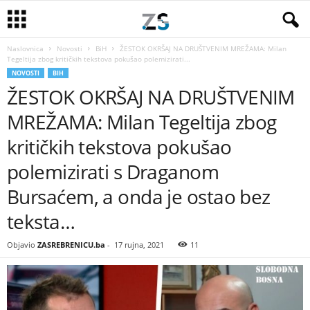
Naslovnica
Novosti
BiH
ŽESTOK OKRŠAJ NA DRUŠTVENIM MREŽAMA: Milan
Tegeltija zbog kritičkih tekstova pokušao polemizirati...
NOVOSTI
BIH
ŽESTOK OKRŠAJ NA DRUŠTVENIM
MREŽAMA: Milan Tegeltija zbog
kritičkih tekstova pokušao
polemizirati s Draganom
Bursaćem, a onda je ostao bez
teksta…
Objavio
ZASREBRENICU.ba
-
17 rujna, 2021
11