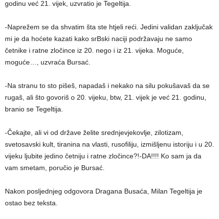
godinu već 21. vijek, uzvratio je Tegeltija.
-Naprežem se da shvatim šta ste htjeli reći. Jedini validan zaključak
mi je da hoćete kazati kako srBski naciji podržavaju ne samo
četnike i ratne zločince iz 20. nego i iz 21. vijeka. Moguće,
moguće…, uzvraća Bursać.
-Na stranu to sto pišeš, napadaš i nekako na silu pokušavaš da se
rugaš, ali što govoriš o 20. vijeku, btw, 21. vijek je već 21. godinu,
branio se Tegeltija.
-Čekajte, ali vi od države želite srednjevjekovlje, zilotizam,
svetosavski kult, tiranina na vlasti, rusofiliju, izmišljenu istoriju i u 20.
vijeku ljubite jedino četniju i ratne zločince?!-DA!!!! Ko sam ja da
vam smetam, poručio je Bursać.
Nakon posljednjeg odgovora Dragana Busaća, Milan Tegeltija je
ostao bez teksta.