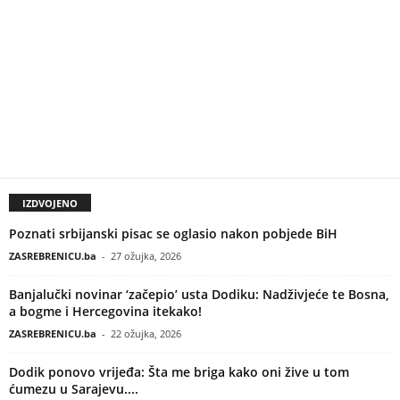
IZDVOJENO
Poznati srbijanski pisac se oglasio nakon pobjede BiH
ZASREBRENICU.ba
-
27 ožujka, 2026
Banjalučki novinar ‘začepio’ usta Dodiku: Nadživjeće te Bosna,
a bogme i Hercegovina itekako!
ZASREBRENICU.ba
-
22 ožujka, 2026
Dodik ponovo vrijeđa: Šta me briga kako oni žive u tom
ćumezu u Sarajevu....