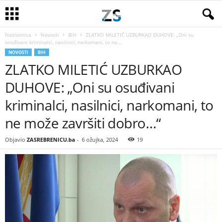
Naslovnica
Novosti
BiH
ZLATKO MILETIĆ UZBURKAO DUHOVE: „Oni su
osuđivani kriminalci, nasilnici, narkomani, to ne...
NOVOSTI
BIH
ZLATKO MILETIĆ UZBURKAO
DUHOVE: „Oni su osuđivani
kriminalci, nasilnici, narkomani, to
ne može završiti dobro…“
Objavio
ZASREBRENICU.ba
-
6 ožujka, 2024
19