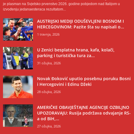
je plasman na Svjetsko prvenstvo 2026. godine pobjedom nad Italijom u
izvođenju jedanaesteraca rezultatom...
AUSTRIJSKI MEDIJI ODUŠEVLJENI BOSNOM I
HERCEGOVINOM: Pazite šta su napisali o...
1 travnja, 2026
U Zenici besplatna hrana, kafa, kolači,
parking i turistička tura za...
31 ožujka, 2026
Novak Đoković uputio posebnu poruku Bosni
i Hercegovini i Edinu Džeki
28 ožujka, 2026
AMERIČKE OBAVJEŠTAJNE AGENCIJE OZBILJNO
UPOZORAVAJU: Rusija podržava odvajanje RS-
a od BiH,...
27 ožujka, 2026