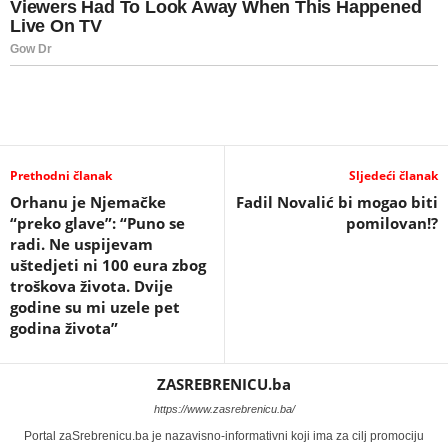
Prethodni članak
Sljedeći članak
Orhanu je Njemačke
Fadil Novalić bi mogao biti
“preko glave”: “Puno se
pomilovan!?
radi. Ne uspijevam
uštedjeti ni 100 eura zbog
troškova života. Dvije
godine su mi uzele pet
godina života”
ZASREBRENICU.ba
https://www.zasrebrenicu.ba/
Portal zaSrebrenicu.ba je nazavisno-informativni koji ima za cilj promociju