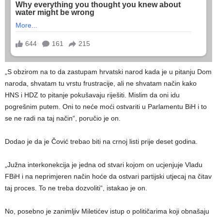
„S obzirom na to da zastupam hrvatski narod kada je u pitanju Dom
naroda, shvatam tu vrstu frustracije, ali ne shvatam način kako
HNS i HDZ to pitanje pokušavaju riješiti. Mislim da oni idu
pogrešnim putem. Oni to neće moći ostvariti u Parlamentu BiH i to
se ne radi na taj način“, poručio je on.
Dodao je da je Čović trebao biti na crnoj listi prije deset godina.
„Južna interkonekcija je jedna od stvari kojom on ucjenjuje Vladu
FBiH i na neprimjeren način hoće da ostvari partijski utjecaj na čitav
taj proces. To ne treba dozvoliti“, istakao je on.
No, posebno je zanimljiv Miletićev istup o političarima koji obnašaju