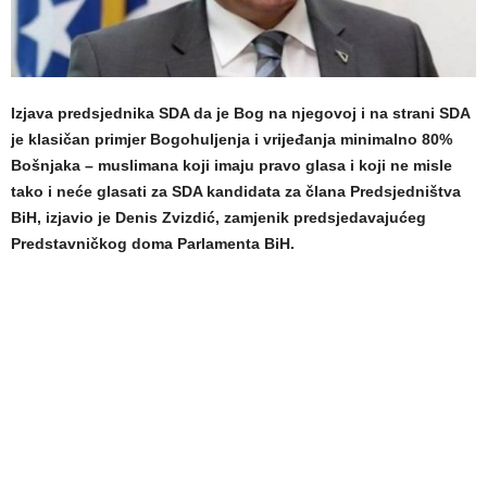
Izjava predsjednika SDA da je Bog na njegovoj i na strani SDA
je klasičan primjer Bogohuljenja i vrijeđanja minimalno 80%
Bošnjaka – muslimana koji imaju pravo glasa i koji ne misle
tako i neće glasati za SDA kandidata za člana Predsjedništva
BiH, izjavio je Denis Zvizdić, zamjenik predsjedavajućeg
Predstavničkog doma Parlamenta BiH.