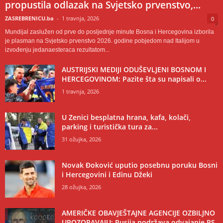
propustila odlazak na Svjetsko prvenstvo,...
ZASREBRENICU.ba
-
1 travnja, 2026
0
Mundijal zaslužen od prve do posljednje minute Bosna i Hercegovina izborila
je plasman na Svjetsko prvenstvo 2026. godine pobjedom nad Italijom u
izvođenju jedanaesteraca rezultatom...
AUSTRIJSKI MEDIJI ODUŠEVLJENI BOSNOM I
HERCEGOVINOM: Pazite šta su napisali o...
1 travnja, 2026
U Zenici besplatna hrana, kafa, kolači,
parking i turistička tura za...
31 ožujka, 2026
Novak Đoković uputio posebnu poruku Bosni
i Hercegovini i Edinu Džeki
28 ožujka, 2026
AMERIČKE OBAVJEŠTAJNE AGENCIJE OZBILJNO
UPOZORAVAJU: Rusija podržava odvajanje RS-