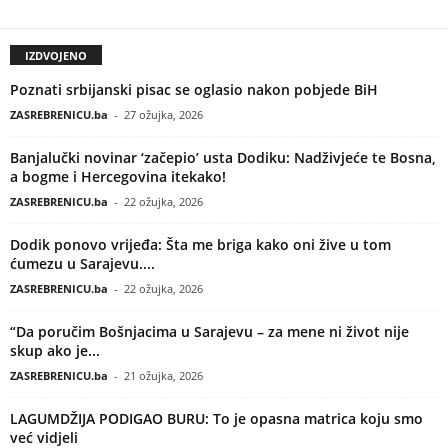
IZDVOJENO
Poznati srbijanski pisac se oglasio nakon pobjede BiH
ZASREBRENICU.ba
-
27 ožujka, 2026
Banjalučki novinar ‘začepio’ usta Dodiku: Nadživjeće te Bosna,
a bogme i Hercegovina itekako!
ZASREBRENICU.ba
-
22 ožujka, 2026
Dodik ponovo vrijeđa: Šta me briga kako oni žive u tom
ćumezu u Sarajevu....
ZASREBRENICU.ba
-
22 ožujka, 2026
“Da poručim Bošnjacima u Sarajevu – za mene ni život nije
skup ako je...
ZASREBRENICU.ba
-
21 ožujka, 2026
LAGUMDŽIJA PODIGAO BURU: To je opasna matrica koju smo
već vidjeli