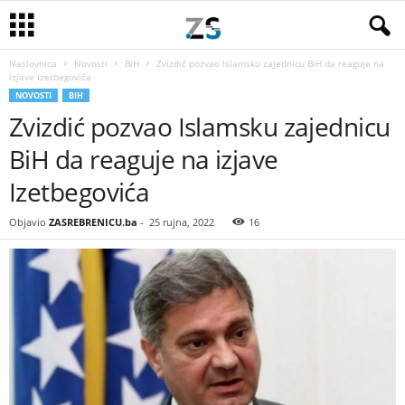
Naslovnica
Novosti
BiH
Zvizdić pozvao Islamsku zajednicu BiH da reaguje na
izjave Izetbegovića
NOVOSTI
BIH
Zvizdić pozvao Islamsku zajednicu
BiH da reaguje na izjave
Izetbegovića
Objavio
ZASREBRENICU.ba
-
25 rujna, 2022
16