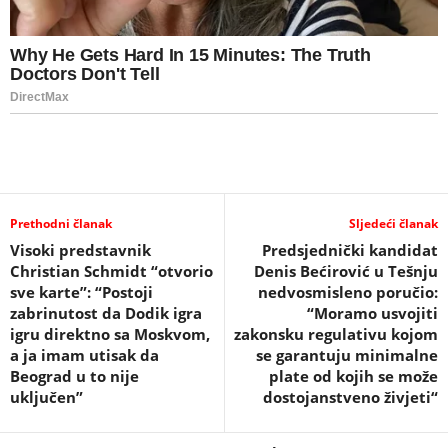
Prethodni članak
Sljedeći članak
Visoki predstavnik
Predsjednički kandidat
Christian Schmidt “otvorio
Denis Bećirović u Tešnju
sve karte”: “Postoji
nedvosmisleno poručio:
zabrinutost da Dodik igra
“Moramo usvojiti
igru direktno sa Moskvom,
zakonsku regulativu kojom
a ja imam utisak da
se garantuju minimalne
Beograd u to nije
plate od kojih se može
uključen”
dostojanstveno živjeti“