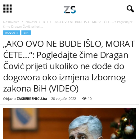
Naslovnica
Novosti
BiH
„AKO OVO NE BUDE IŠLO, MORAT ĆETE…“: Pogledajte
čime Dragan Čović prijeti...
NOVOSTI
BIH
„AKO OVO NE BUDE IŠLO, MORAT
ĆETE…“: Pogledajte čime Dragan
Čović prijeti ukoliko ne dođe do
dogovora oko izmjena Izbornog
zakona BiH (VIDEO)
Objavio
ZASREBRENICU.ba
-
20 veljače, 2022
10