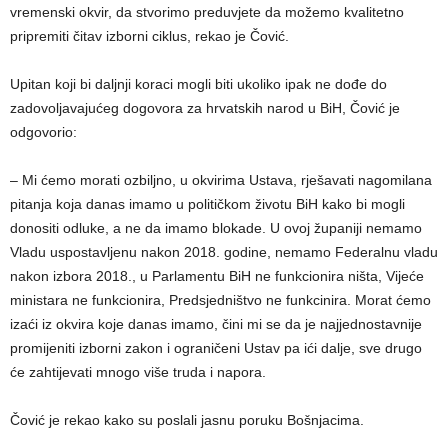
vremenski okvir, da stvorimo preduvjete da možemo kvalitetno
pripremiti čitav izborni ciklus, rekao je Čović.
Upitan koji bi daljnji koraci mogli biti ukoliko ipak ne dođe do
zadovoljavajućeg dogovora za hrvatskih narod u BiH, Čović je
odgovorio:
– Mi ćemo morati ozbiljno, u okvirima Ustava, rješavati nagomilana
pitanja koja danas imamo u političkom životu BiH kako bi mogli
donositi odluke, a ne da imamo blokade. U ovoj županiji nemamo
Vladu uspostavljenu nakon 2018. godine, nemamo Federalnu vladu
nakon izbora 2018., u Parlamentu BiH ne funkcionira ništa, Vijeće
ministara ne funkcionira, Predsjedništvo ne funkcinira. Morat ćemo
izaći iz okvira koje danas imamo, čini mi se da je najjednostavnije
promijeniti izborni zakon i ograničeni Ustav pa ići dalje, sve drugo
će zahtijevati mnogo više truda i napora.
Čović je rekao kako su poslali jasnu poruku Bošnjacima.