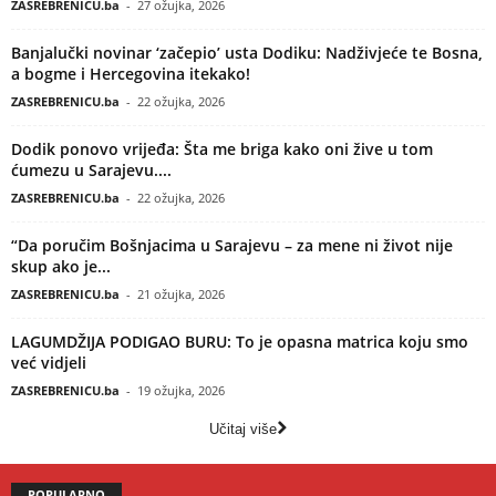
ZASREBRENICU.ba
-
27 ožujka, 2026
Banjalučki novinar ‘začepio’ usta Dodiku: Nadživjeće te Bosna,
a bogme i Hercegovina itekako!
ZASREBRENICU.ba
-
22 ožujka, 2026
Dodik ponovo vrijeđa: Šta me briga kako oni žive u tom
ćumezu u Sarajevu....
ZASREBRENICU.ba
-
22 ožujka, 2026
“Da poručim Bošnjacima u Sarajevu – za mene ni život nije
skup ako je...
ZASREBRENICU.ba
-
21 ožujka, 2026
LAGUMDŽIJA PODIGAO BURU: To je opasna matrica koju smo
već vidjeli
ZASREBRENICU.ba
-
19 ožujka, 2026
Učitaj više
POPULARNO