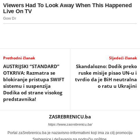
Prethodni članak
Sljedeći članak
AUSTRIJSKI “STANDARD”
Skandalozno: Dodik preko
OTKRIVA: Razmatra se
ruske misije pisao UN-u i
blokiranje pristupa SWIFT
tvrdio da je BiH neutralna
sistemu i suspenzija
o ratu u Ukrajini
Dodika od strane visokog
predstavnika!
ZASREBRENICU.ba
https://www.zasrebrenicu.ba/
Portal zaSrebrenicu.ba je nazavisno-informativni koji ima za cilj promociju
Srebrenice i dešavanja na području opštine.