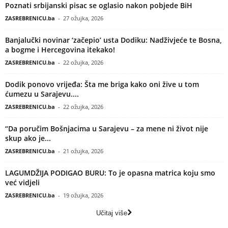
Poznati srbijanski pisac se oglasio nakon pobjede BiH
ZASREBRENICU.ba
-
27 ožujka, 2026
Banjalučki novinar ‘začepio’ usta Dodiku: Nadživjeće te Bosna,
a bogme i Hercegovina itekako!
ZASREBRENICU.ba
-
22 ožujka, 2026
Dodik ponovo vrijeđa: Šta me briga kako oni žive u tom
ćumezu u Sarajevu....
ZASREBRENICU.ba
-
22 ožujka, 2026
“Da poručim Bošnjacima u Sarajevu – za mene ni život nije
skup ako je...
ZASREBRENICU.ba
-
21 ožujka, 2026
LAGUMDŽIJA PODIGAO BURU: To je opasna matrica koju smo
već vidjeli
ZASREBRENICU.ba
-
19 ožujka, 2026
Učitaj više