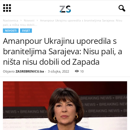
Naslovnica
Novosti
Amanpour Ukrajinu uporedila s braniteljima Sarajeva: Nisu
pali, a ništa nisu dobili...
NOVOSTI
SVIJET
Amanpour Ukrajinu uporedila s
braniteljima Sarajeva: Nisu pali, a
ništa nisu dobili od Zapada
Objavio
ZASREBRENICU.ba
-
3 ožujka, 2022
10