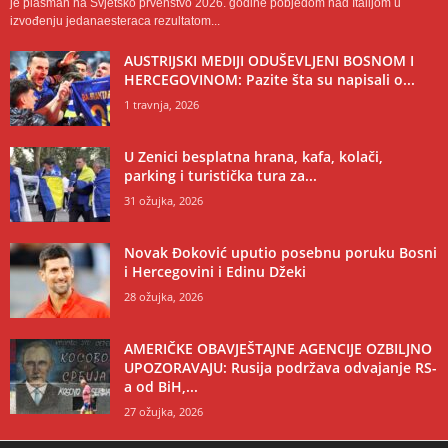
je plasman na Svjetsko prvenstvo 2026. godine pobjedom nad Italijom u
izvođenju jedanaesteraca rezultatom...
AUSTRIJSKI MEDIJI ODUŠEVLJENI BOSNOM I
HERCEGOVINOM: Pazite šta su napisali o...
1 travnja, 2026
U Zenici besplatna hrana, kafa, kolači,
parking i turistička tura za...
31 ožujka, 2026
Novak Đoković uputio posebnu poruku Bosni
i Hercegovini i Edinu Džeki
28 ožujka, 2026
AMERIČKE OBAVJEŠTAJNE AGENCIJE OZBILJNO
UPOZORAVAJU: Rusija podržava odvajanje RS-
a od BiH,...
27 ožujka, 2026