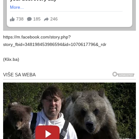
https://m.facebook.com/story.php?
story_fbid=348198453986594&id=1070617796&_rdr
(Klix.ba)