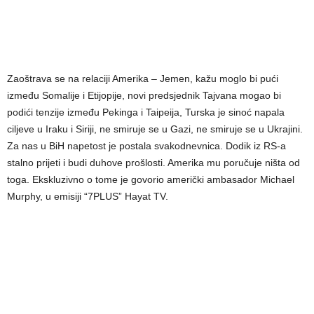
Zaoštrava se na relaciji Amerika – Jemen, kažu moglo bi pući
između Somalije i Etijopije, novi predsjednik Tajvana mogao bi
podići tenzije između Pekinga i Taipeija, Turska je sinoć napala
ciljeve u Iraku i Siriji, ne smiruje se u Gazi, ne smiruje se u Ukrajini.
Za nas u BiH napetost je postala svakodnevnica. Dodik iz RS-a
stalno prijeti i budi duhove prošlosti. Amerika mu poručuje ništa od
toga. Ekskluzivno o tome je govorio američki ambasador Michael
Murphy, u emisiji “7PLUS” Hayat TV.