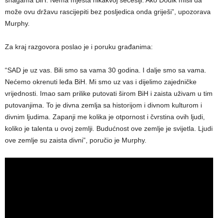
može ovu državu rascijepiti bez posljedica onda griješi”, upozorava
Murphy.
Za kraj razgovora poslao je i poruku građanima:
“SAD je uz vas. Bili smo sa vama 30 godina. I dalje smo sa vama.
Nećemo okrenuti leđa BiH. Mi smo uz vas i dijelimo zajedničke
vrijednosti. Imao sam prilike putovati širom BiH i zaista uživam u tim
putovanjima. To je divna zemlja sa historijom i divnom kulturom i
divnim ljudima. Zapanji me kolika je otpornost i čvrstina ovih ljudi,
koliko je talenta u ovoj zemlji. Budućnost ove zemlje je svijetla. Ljudi
ove zemlje su zaista divni”, poručio je Murphy.