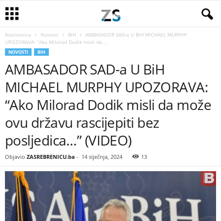
Naslovnica
Novosti
BiH
AMBASADOR SAD-a U BiH MICHAEL MURPHY
UPOZORAVA: “Ako Milorad Dodik misli da...
NOVOSTI
BIH
AMBASADOR SAD-a U BiH
MICHAEL MURPHY UPOZORAVA:
“Ako Milorad Dodik misli da može
ovu državu rascijepiti bez
posljedica…” (VIDEO)
Objavio
ZASREBRENICU.ba
-
14 siječnja, 2024
13