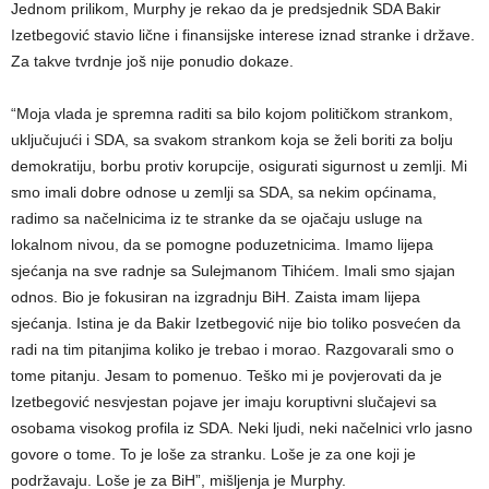
Jednom prilikom, Murphy je rekao da je predsjednik SDA Bakir
Izetbegović stavio lične i finansijske interese iznad stranke i države.
Za takve tvrdnje još nije ponudio dokaze.
“Moja vlada je spremna raditi sa bilo kojom političkom strankom,
uključujući i SDA, sa svakom strankom koja se želi boriti za bolju
demokratiju, borbu protiv korupcije, osigurati sigurnost u zemlji. Mi
smo imali dobre odnose u zemlji sa SDA, sa nekim općinama,
radimo sa načelnicima iz te stranke da se ojačaju usluge na
lokalnom nivou, da se pomogne poduzetnicima. Imamo lijepa
sjećanja na sve radnje sa Sulejmanom Tihićem. Imali smo sjajan
odnos. Bio je fokusiran na izgradnju BiH. Zaista imam lijepa
sjećanja. Istina je da Bakir Izetbegović nije bio toliko posvećen da
radi na tim pitanjima koliko je trebao i morao. Razgovarali smo o
tome pitanju. Jesam to pomenuo. Teško mi je povjerovati da je
Izetbegović nesvjestan pojave jer imaju koruptivni slučajevi sa
osobama visokog profila iz SDA. Neki ljudi, neki načelnici vrlo jasno
govore o tome. To je loše za stranku. Loše je za one koji je
podržavaju. Loše je za BiH”, mišljenja je Murphy.