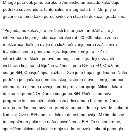
Mnogo puta dobijamo poruke iz Američke ambasade kako daju
podršku suverenitetu, teritorijalnom integritetu BiH. Murphy je
govorio i o tome kako pored svih ovih stvari to dokazati građanima.
“Pogledajmo kakav je u prošlosti bio angažman SAD-a. To je
intervencija kojom je okončan strašni rat. 20.000 mladih žena i
muškaraca došlo je ovdje da služe očuvanju mira i zaštiti mira.
Investirali smo u ponovnu izgradnju ove zemlje, u fizičku
infrastrukturu, škole, puteve, pomogli smo izgradnji državnih
institucija koje su od ključne važnosti, putu BiH ka EU, Oružane
snage BiH, Obavještajna služba… Sve je to trajalo godinama. Naša
podrška je u jačanju demokratskog sistema u ovoj zemlji, pomoći
ekonomiji u njenom razvoju i borbi protiv korupcije. Milioni dolara
dati su za pomoć Oružanim snagama BiH. Počeli smo nove
programe koji pomažu lokalnim zajednicama u boljem pružanju
usluga građanima, novi programi za unaprijeđenje privrede, kako bi
ljudi koji žive u BiH donosili doluke da ostanu ovdje. Mislim da sav
taj angažman pokazuje našu posvećenost BiH. To su konkretne,
specifične aktivnosti koje je moja vlada preuzela kako bi pomogla