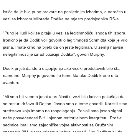
Ističe da je bilo puno prevare na posljednjim izborima, a naročito u
vezi sa izborom Milorada Dodika na mjesto predsjednika RS-a.
“Puno je ljudi koji se pitaju u vezi sa legitimnošću ishoda tih izbora.
Ironično je da Dodik voli govoriti o legitimnosti Schmidta koja je vrlo
jasna. Imate crno na bijelo da on jeste legitiman. U zemlji najviše
nelegitimnosti je iznad pozicije Dodika”, govori Murphy.
Dodik prijeti da ide u otcjepljenje ako visoki predstavnik bilo šta
nametne. Murphy je govorio i o tome šta ako Dodik krene u tu
avanturu.
“Mi smo bili veoma jasni u prošlosti u vezi bilo kakvih pokušaja da
se rasturi država ili Dejton. Jasno smo o tome govorili. Koristili smo
sredstava koja imamo na raspolaganju. Poslali smo jasan signal
naše posvećenosti BiH i njenom teritorijalnom integritetu. Prošle
sedmice imali smo zajedničke vojne aktivnosti sa Oružanim
snagama BiH. Nema mjesta nikakvoj secesiji. Ako Dodik misli da