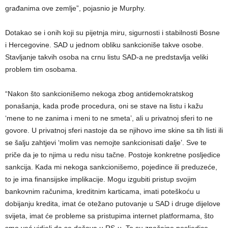
građanima ove zemlje”, pojasnio je Murphy.
Dotakao se i onih koji su pijetnja miru, sigurnosti i stabilnosti Bosne
i Hercegovine. SAD u jednom obliku sankcioniše takve osobe.
Stavljanje takvih osoba na crnu listu SAD-a ne predstavlja veliki
problem tim osobama.
“Nakon što sankcionišemo nekoga zbog antidemokratskog
ponašanja, kada prođe procedura, oni se stave na listu i kažu
‘mene to ne zanima i meni to ne smeta’, ali u privatnoj sferi to ne
govore. U privatnoj sferi nastoje da se njihovo ime skine sa tih listi ili
se šalju zahtjevi ‘molim vas nemojte sankcionisati dalje’. Sve te
priče da je to njima u redu nisu tačne. Postoje konkretne posljedice
sankcija. Kada mi nekoga sankcionišemo, pojedince ili preduzeće,
to je ima finansijske implikacije. Mogu izgubiti pristup svojim
bankovnim računima, kreditnim karticama, imati poteškoću u
dobijanju kredita, imat će otežano putovanje u SAD i druge dijelove
svijeta, imat će probleme sa pristupima internet platformama, što
smo već vidjeli da se dešava u RS-u. To su značajne posljedice.