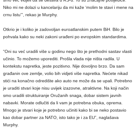
Niko mi ne dolazi u kancelariju da mi kaže ‘molim te stavi i mene na
crnu listu'”, rekao je Murphy.
Otkrio je i koliko je zadovoljan euroatlanskim putem BiH. Bilo je
pohvala kako su neki zakoni urađeni po evropskim standardima.
“Oni su već uradili više u godinu nego što je prethodni sastav vlasti
učinio. To možemo uporediti. Prošla vlada nije ništa radila. U
kontekstu napretka, jeste pozitivno. Nije dovoljno brzo. Da sam
građanin ove zemlje, volio bih vidjeti više napretka. Nećete nikad
stići na konačno odredište ako auto ne može da se upali. Potrebno
je uraditi stvari koje nisu uvijek izazovne, atraktivne. Na koji način
smo uradili struktuiranje Oružanih snaga, dobar sistem javnih
nabavki. Morate odlučiti da li vam je potrebna obuka, oprema.
Mnogo je stvari koje je potrebno učiniti kako bi se neko postavio
kao dobar partner za NATO, isto tako je i za EU”, naglašava
Murphy.