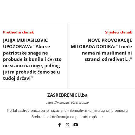
Prethodni članak
Sljedeći članak
JAHJA MUHASILOVIĆ
NOVE PROVOKACIJE
UPOZORAVA: “Ako se
MILORADA DODIKA: “I neće
patriotske snage ne
nama ni muslimani ni
probude iz bunila i čvrsto
stranci određivati…”
ne stanu na noge, jednog
jutra probudit ćemo se u
tuđoj državi”
ZASREBRENICU.ba
https://www.zasrebrenicu.ba/
Portal zaSrebrenicu.ba je nazavisno-informativni koji ima za cilj promociju
Srebrenice i dešavanja na području opštine.