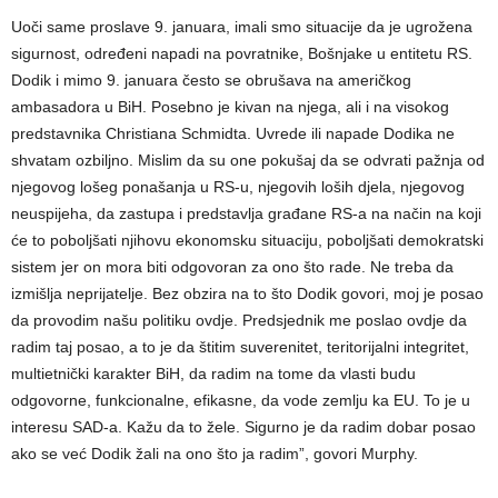
Uoči same proslave 9. januara, imali smo situacije da je ugrožena
sigurnost, određeni napadi na povratnike, Bošnjake u entitetu RS.
Dodik i mimo 9. januara često se obrušava na američkog
ambasadora u BiH. Posebno je kivan na njega, ali i na visokog
predstavnika Christiana Schmidta. Uvrede ili napade Dodika ne
shvatam ozbiljno. Mislim da su one pokušaj da se odvrati pažnja od
njegovog lošeg ponašanja u RS-u, njegovih loših djela, njegovog
neuspijeha, da zastupa i predstavlja građane RS-a na način na koji
će to poboljšati njihovu ekonomsku situaciju, poboljšati demokratski
sistem jer on mora biti odgovoran za ono što rade. Ne treba da
izmišlja neprijatelje. Bez obzira na to što Dodik govori, moj je posao
da provodim našu politiku ovdje. Predsjednik me poslao ovdje da
radim taj posao, a to je da štitim suverenitet, teritorijalni integritet,
multietnički karakter BiH, da radim na tome da vlasti budu
odgovorne, funkcionalne, efikasne, da vode zemlju ka EU. To je u
interesu SAD-a. Kažu da to žele. Sigurno je da radim dobar posao
ako se već Dodik žali na ono što ja radim”, govori Murphy.