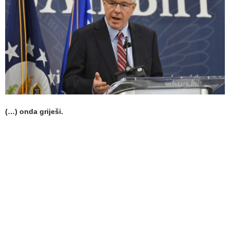
(…) onda griješi.