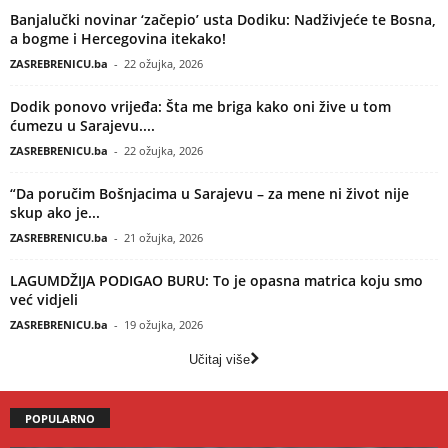
Banjalučki novinar ‘začepio’ usta Dodiku: Nadživjeće te Bosna,
a bogme i Hercegovina itekako!
ZASREBRENICU.ba
-
22 ožujka, 2026
Dodik ponovo vrijeđa: Šta me briga kako oni žive u tom
ćumezu u Sarajevu....
ZASREBRENICU.ba
-
22 ožujka, 2026
“Da poručim Bošnjacima u Sarajevu – za mene ni život nije
skup ako je...
ZASREBRENICU.ba
-
21 ožujka, 2026
LAGUMDŽIJA PODIGAO BURU: To je opasna matrica koju smo
već vidjeli
ZASREBRENICU.ba
-
19 ožujka, 2026
Učitaj više
POPULARNO