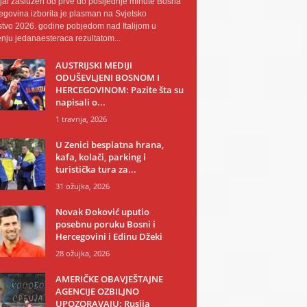
al zaslužen od prve do posljednje minute Bosna
egovina izborila je plasman na Svjetsko
tvo 2026. godine pobjedom nad Italijom u
nju jedanaesteraca rezultatom...
AUSTRIJSKI MEDIJI
ODUŠEVLJENI BOSNOM I
HERCEGOVINOM: Pazite šta su
napisali o...
1 travnja, 2026
U Zenici besplatna hrana,
kafa, kolači, parking i
turistička tura za...
31 ožujka, 2026
Novak Đoković uputio
posebnu poruku Bosni i
Hercegovini i Edinu Džeki
28 ožujka, 2026
AMERIČKE OBAVJEŠTAJNE
AGENCIJE OZBILJNO
UPOZORAVAJU: Rusija