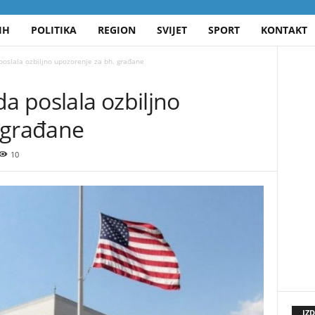
IH
POLITIKA
REGION
SVIJET
SPORT
KONTAKT
slala ozbiljno upozorenje za bh. građane
 poslala ozbiljno
 građane
10
IZ