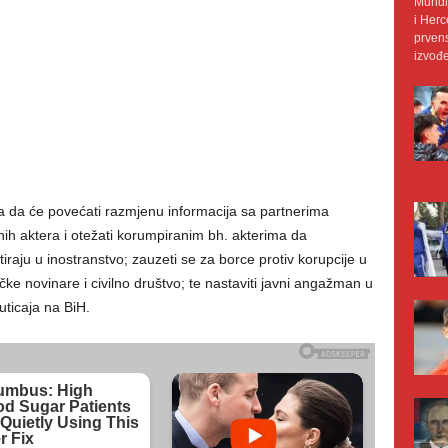
Mundij
i Herc
prvens
izvođe
da će povećati razmjenu informacija sa partnerima
nih aktera i otežati korumpiranim bh. akterima da
iraju u inostranstvo; zauzeti se za borce protiv korupcije u
ačke novinare i civilno društvo; te nastaviti javni angažman u
uticaja na BiH.