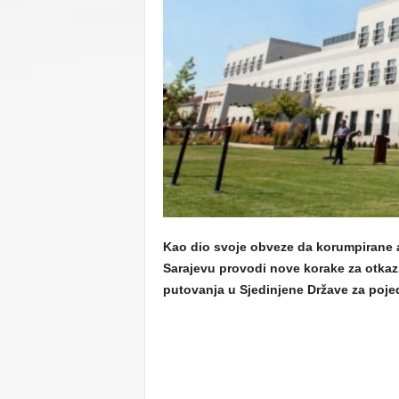
C
U
Kao dio svoje obveze da korumpirane
Sarajevu provodi nove korake za otkaziv
putovanja u Sjedinjene Države za poje