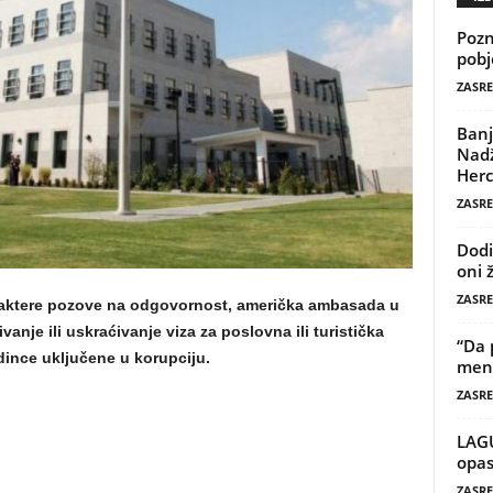
Pozn
pobj
ZASRE
Banj
Nadž
Herc
ZASRE
Dodi
oni 
ZASRE
 aktere pozove na odgovornost, američka ambasada u
anje ili uskraćivanje viza za poslovna ili turistička
“Da 
dince uključene u korupciju.
mene
ZASRE
LAG
opas
ZASRE