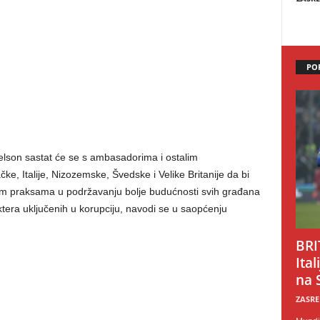
PO
elson sastat će se s ambasadorima i ostalim
e, Italije, Nizozemske, Švedske i Velike Britanije da bi
jim praksama u podržavanju bolje budućnosti svih građana
tera uključenih u korupciju, navodi se u saopćenju
BRI
Ital
na 
ZASRE