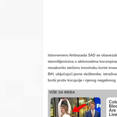
Istovremeno Ambasada SAD se obavezala 
istomišljenicima o aktivnostima korumpira
nezakonito stečenu imovinsku korist invest
BiH, uključujući javne službenike, istraživ
borbi protiv korupcije i njenog negativnog 