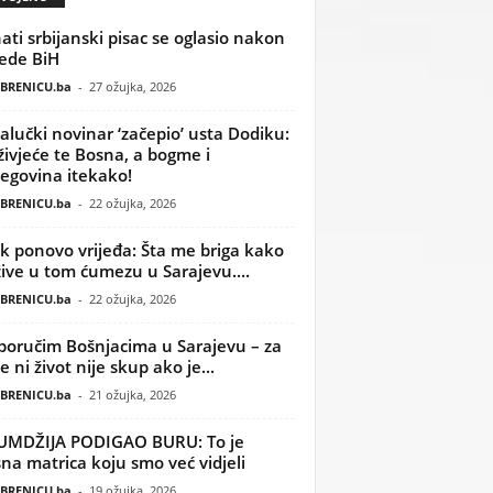
ati srbijanski pisac se oglasio nakon
ede BiH
BRENICU.ba
-
27 ožujka, 2026
alučki novinar ‘začepio’ usta Dodiku:
ivjeće te Bosna, a bogme i
egovina itekako!
BRENICU.ba
-
22 ožujka, 2026
k ponovo vrijeđa: Šta me briga kako
žive u tom ćumezu u Sarajevu....
BRENICU.ba
-
22 ožujka, 2026
poručim Bošnjacima u Sarajevu – za
 ni život nije skup ako je...
BRENICU.ba
-
21 ožujka, 2026
UMDŽIJA PODIGAO BURU: To je
na matrica koju smo već vidjeli
BRENICU.ba
-
19 ožujka, 2026