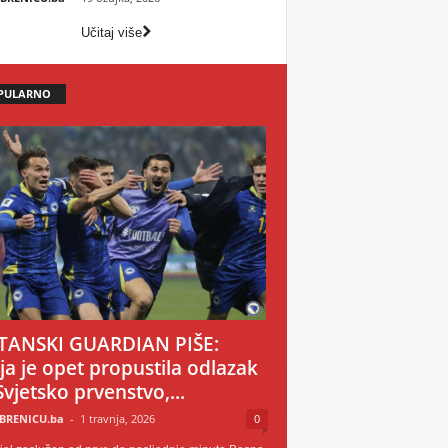
Učitaj više
PULARNO
TANSKI GUARDIAN PIŠE:
ija je opet propustila odlazak
Svjetsko prvenstvo,...
BRENICU.ba
-
1 travnja, 2026
0