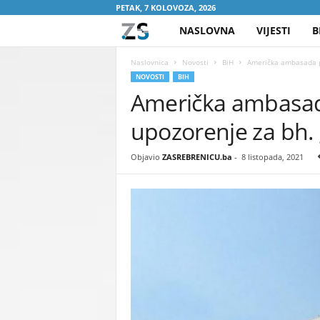
PETAK, 7 KOLOVOZA, 2026
NASLOVNA
VIJESTI
B
Z
A
Naslovnica
Novosti
BiH
Američka ambasada po
NOVOSTI
BIH
Američka ambasada
S
upozorenje za bh.
R
E
Objavio
ZASREBRENICU.ba
-
8 listopada, 2021
B
R
E
N
I