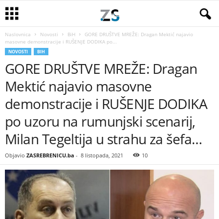
Naslovnica
Novosti
BiH
GORE DRUŠTVE MREŽE: Dragan Mektić najavio
masovne demonstracije i RUŠENJE DODIKA po...
NOVOSTI
BIH
GORE DRUŠTVE MREŽE: Dragan
Mektić najavio masovne
demonstracije i RUŠENJE DODIKA
po uzoru na rumunjski scenarij,
Milan Tegeltija u strahu za šefa…
Objavio
ZASREBRENICU.ba
-
8 listopada, 2021
10