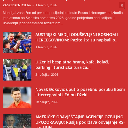
ZASREBRENICU.ba
-
1 travnja, 2026
0
Mundijal zaslužen od prve do posljednje minute Bosna i Hercegovina izborila
je plasman na Svjetsko prvenstvo 2026. godine pobjedom nad Italijom u
izvođenju jedanaesteraca rezultatom...
AUSTRIJSKI MEDIJI ODUŠEVLJENI BOSNOM I
HERCEGOVINOM: Pazite šta su napisali o...
1 travnja, 2026
U Zenici besplatna hrana, kafa, kolači,
parking i turistička tura za...
31 ožujka, 2026
Novak Đoković uputio posebnu poruku Bosni
i Hercegovini i Edinu Džeki
28 ožujka, 2026
AMERIČKE OBAVJEŠTAJNE AGENCIJE OZBILJNO
UPOZORAVAJU: Rusija podržava odvajanje RS-
a od BiH,...