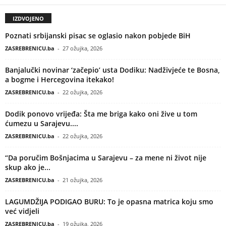
IZDVOJENO
Poznati srbijanski pisac se oglasio nakon pobjede BiH
ZASREBRENICU.ba
-
27 ožujka, 2026
Banjalučki novinar ‘začepio’ usta Dodiku: Nadživjeće te Bosna,
a bogme i Hercegovina itekako!
ZASREBRENICU.ba
-
22 ožujka, 2026
Dodik ponovo vrijeđa: Šta me briga kako oni žive u tom
ćumezu u Sarajevu....
ZASREBRENICU.ba
-
22 ožujka, 2026
“Da poručim Bošnjacima u Sarajevu – za mene ni život nije
skup ako je...
ZASREBRENICU.ba
-
21 ožujka, 2026
LAGUMDŽIJA PODIGAO BURU: To je opasna matrica koju smo
već vidjeli
ZASREBRENICU.ba
-
19 ožujka, 2026