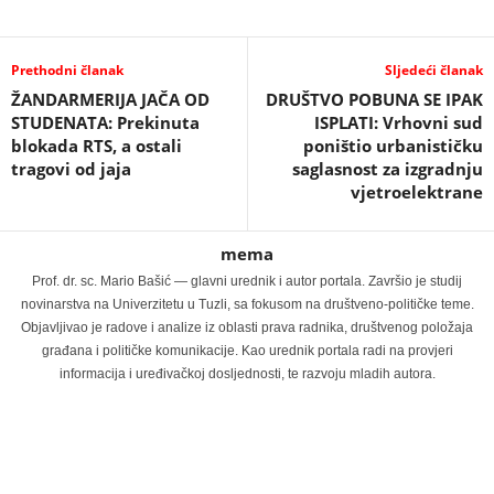
Prethodni članak
Sljedeći članak
ŽANDARMERIJA JAČA OD
DRUŠTVO POBUNA SE IPAK
STUDENATA: Prekinuta
ISPLATI: Vrhovni sud
blokada RTS, a ostali
poništio urbanističku
tragovi od jaja
saglasnost za izgradnju
vjetroelektrane
mema
Prof. dr. sc. Mario Bašić — glavni urednik i autor portala. Završio je studij
novinarstva na Univerzitetu u Tuzli, sa fokusom na društveno-političke teme.
Objavljivao je radove i analize iz oblasti prava radnika, društvenog položaja
građana i političke komunikacije. Kao urednik portala radi na provjeri
informacija i uređivačkoj dosljednosti, te razvoju mladih autora.