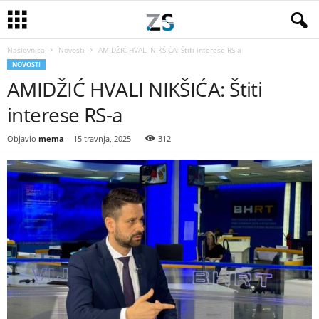
Naslovnica
Novosti
AMIDŽIĆ HVALI NIKŠIĆA: Štiti interese RS-a
NOVOSTI
AMIDŽIĆ HVALI NIKŠIĆA: Štiti
interese RS-a
Objavio
mema
-
15 travnja, 2025
312