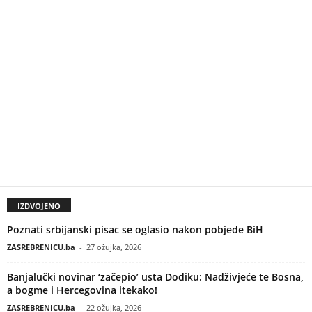
IZDVOJENO
Poznati srbijanski pisac se oglasio nakon pobjede BiH
ZASREBRENICU.ba
-
27 ožujka, 2026
Banjalučki novinar ‘začepio’ usta Dodiku: Nadživjeće te Bosna,
a bogme i Hercegovina itekako!
ZASREBRENICU.ba
-
22 ožujka, 2026