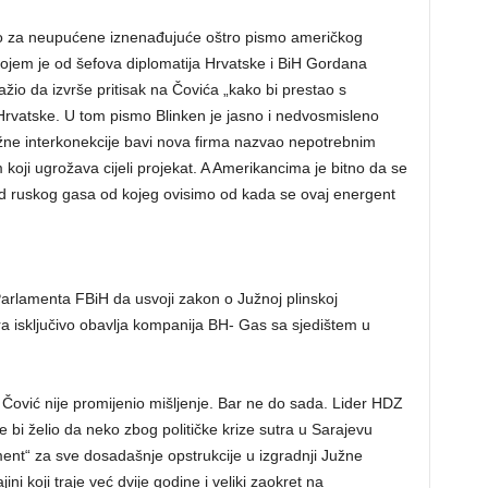
alo za neupućene iznenađujuće oštro pismo američkog
ojem je od šefova diplomatija Hrvatske i BiH Gordana
io da izvrše pritisak na Čovića „kako bi prestao s
Hrvatske. U tom pismo Blinken je jasno i nedvosmisleno
užne interkonekcije bavi nova firma nazvao nepotrebnim
koji ugrožava cijeli projekat. A Amerikancima je bitno da se
d ruskog gasa od kojeg ovisimo od kada se ovaj energent
arlamenta FBiH da usvoji zakon o Južnoj plinskoj
ra isključivo obavlja kompanija BH- Gas sa sjedištem u
Čović nije promijenio mišljenje. Bar ne do sada. Lider HDZ
e bi želio da neko zbog političke krize sutra u Sarajevu
ment“ za sve dosadašnje opstrukcije u izgradnji Južne
ini koji traje već dvije godine i veliki zaokret na