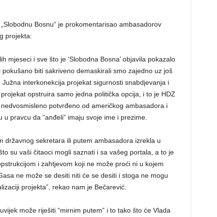
za „Slobodnu Bosnu“ je prokomentarisao ambasadorov
g projekta:
ih mjeseci i sve što je ‘Slobodna Bosna’ objavila pokazalo
i pokušano biti sakriveno demaskirali smo zajedno uz još
je Južna interkonekcija projekat sigurnosti snabdjevanja i
j projekat opstruira samo jedna politička opcija, i to je HDZ
i nedvosmisleno potvrđeno od američkog ambasadora i
u u pravcu da “anđeli” imaju svoje ime i prezime.
tem državnog sekretara ili putem ambasadora izrekla u
 su vaši čitaoci mogli saznati i sa vašeg portala, a to je
pstrukcijom i zahtjevom koji ne može proći ni u kojem
sa ne može se desiti niti će se desiti i stoga ne mogu
alizaciji projekta”, rekao nam je Bečarević.
ijek može riješiti “mirnim putem” i to tako što će Vlada