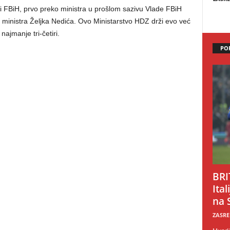
di FBiH, prvo preko ministra u prošlom sazivu Vlade FBiH
 ministra Željka Nedića. Ovo Ministarstvo HDZ drži evo već
najmanje tri-četiri.
PO
BRI
Ital
na 
ZASRE