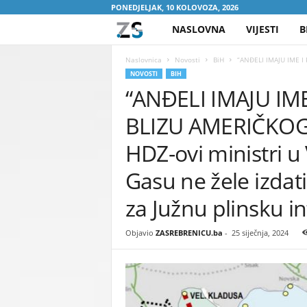
PONEDJELJAK, 10 KOLOVOZA, 2026
NASLOVNA
VIJESTI
B
Z
A
Naslovnica
Novosti
BiH
“ANĐELI IMAJU IME I
NOVOSTI
BIH
“ANĐELI IMAJU IME
S
BLIZU AMERIČKO
R
HDZ-ovi ministri u
E
Gasu ne žele izdat
B
za Južnu plinsku i
R
Objavio
ZASREBRENICU.ba
-
25 siječnja, 2024
E
N
I