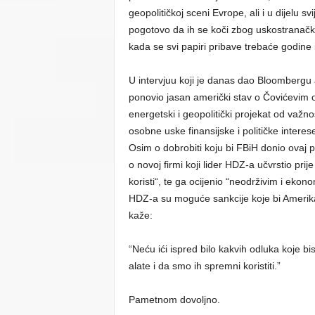
geopolitičkoj sceni Evrope, ali i u dijelu sv
pogotovo da ih se koči zbog uskostranačkih
kada se svi papiri pribave trebaće godine
U intervjuu koji je danas dao Bloomberg
ponovio jasan američki stav o Čovićevim o
energetski i geopolitički projekat od važnos
osobne uske finansijske i političke interes
Osim o dobrobiti koju bi FBiH donio ovaj 
o novoj firmi koji lider HDZ-a učvrstio prij
koristi“, te ga ocijenio “neodrživim i ekon
HDZ-a su moguće sankcije koje bi Amerika
kaže:
“Neću ići ispred bilo kakvih odluka koje b
alate i da smo ih spremni koristiti.”
Pametnom dovoljno.