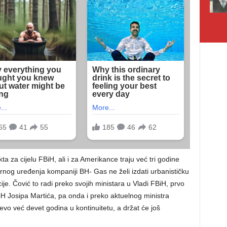
a za cijelu FBiH, ali i za Amerikance traju već tri godine
rnog uređenja kompaniji BH- Gas ne želi izdati urbanističku
je. Čović to radi preko svojih ministara u Vladi FBiH, prvo
H Josipa Martića, pa onda i preko aktuelnog ministra
vo već devet godina u kontinuitetu, a držat će još