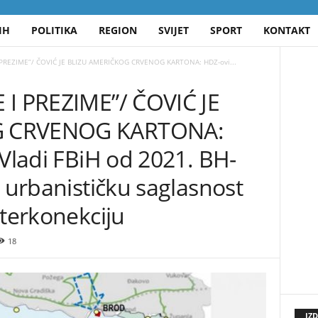
IH
POLITIKA
REGION
SVIJET
SPORT
KONTAKT
 PREZIME”/ ČOVIĆ JE BLIZU AMERIČKOG CRVENOG KARTONA: HDZ-ovi...
 I PREZIME”/ ČOVIĆ JE
G CRVENOG KARTONA:
 Vladi FBiH od 2021. BH-
i urbanističku saglasnost
nterkonekciju
18
IZ