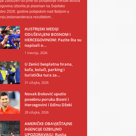
al zaslužen od prve do posljednje minute Bosna
egovina izborila je plasman na Svjetsko
tvo 2026. godine pobjedom nad Italijom u
nju jedanaesteraca rezultatom...
AUSTRIJSKI MEDIJI
ODUŠEVLJENI BOSNOM I
HERCEGOVINOM: Pazite šta su
napisali o...
1 travnja, 2026
U Zenici besplatna hrana,
kafa, kolači, parking i
turistička tura za...
31 ožujka, 2026
Novak Đoković uputio
posebnu poruku Bosni i
Hercegovini i Edinu Džeki
28 ožujka, 2026
AMERIČKE OBAVJEŠTAJNE
AGENCIJE OZBILJNO
UPOZORAVAJU: Rusija