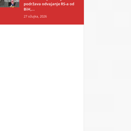
podržava odvajanje RS-a od
BiH,...
27 ožujka, 2026