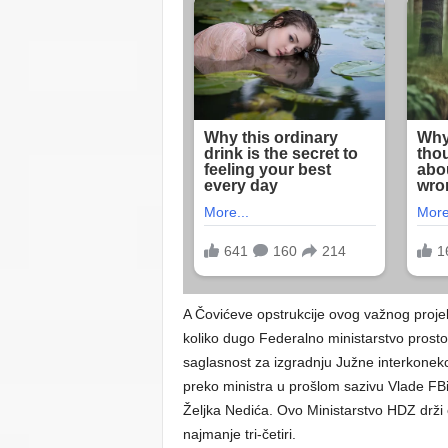
A Čovićeve opstrukcije ovog važnog projekt
koliko dugo Federalno ministarstvo prosto
saglasnost za izgradnju Južne interkonekci
preko ministra u prošlom sazivu Vlade FBi
Željka Nedića. Ovo Ministarstvo HDZ drži e
najmanje tri-četiri.