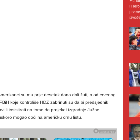
Mundij
i Herc
prvens
izvođe
merikanci su mu prije desetak dana dali žuti, a od crvenog
FBiH koje kontroliše HDZ zabrinuti su da bi predsjednik
 li insistirati na tome da projekat izgradnje Južne
 uskoro mogao doći na američku crnu listu.