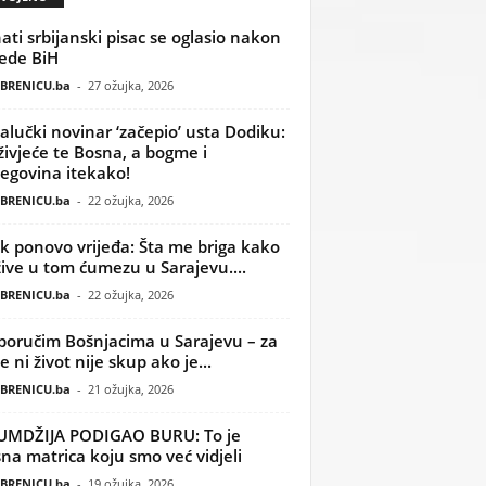
ati srbijanski pisac se oglasio nakon
ede BiH
BRENICU.ba
-
27 ožujka, 2026
alučki novinar ‘začepio’ usta Dodiku:
ivjeće te Bosna, a bogme i
egovina itekako!
BRENICU.ba
-
22 ožujka, 2026
k ponovo vrijeđa: Šta me briga kako
žive u tom ćumezu u Sarajevu....
BRENICU.ba
-
22 ožujka, 2026
poručim Bošnjacima u Sarajevu – za
 ni život nije skup ako je...
BRENICU.ba
-
21 ožujka, 2026
UMDŽIJA PODIGAO BURU: To je
na matrica koju smo već vidjeli
BRENICU.ba
-
19 ožujka, 2026