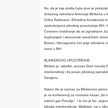
No, da je kap prelila čašu prvo je pokaz
državnog sekretara Antonyija Blinkena u k
Grlića Radmana i Elmedina Konakovića traž
opstrukcijama plinskog povezivanja BiH i 
Čovićevo insistiranje da se izgradnjom J
dupliranjem i ekonomski neodrživim činom 
Bosna i Hercegovina čim prije odmakne o
uvozi u BiH.
BLINKENOVO UPOZORENJE
Blinken je, također, pozvao Dom naroda P
interkonekciji i da posao plinskog operate
Sarajevu.
Nakon što je saznao za Blinkenovo pismo 
je na konferenciji za novinare kazao „da n
zatvori gas Posušju“. I to mu je bio „argu
plinske interkonekcije. Međutim, rat u Ukraj