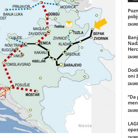
Pozn
pobj
ZASRE
Banj
Nadž
Herc
ZASRE
Dodi
oni 
ZASRE
“Da 
mene
ZASRE
LAG
opas
ZASRE