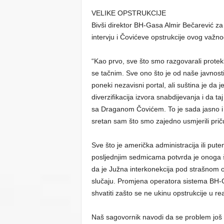
VELIKE OPSTRUKCIJE
Bivši direktor BH-Gasa Almir Bečarević 
intervju i Čovićeve opstrukcije ovog važno
“Kao prvo, sve što smo razgovarali protekl
se tačnim. Sve ono što je od naše javnost
poneki nezavisni portal, ali suština je da 
diverzifikacija izvora snabdijevanja i da ta
sa Draganom Čovićem. To je sada jasno 
sretan sam što smo zajedno usmjerili prič
Sve što je američka administracija ili pu
posljednjim sedmicama potvrda je onoga što
da je Južna interkonekcija pod strašnom o
slučaju. Promjena operatora sistema BH-Ga
shvatiti zašto se ne ukinu opstrukcije u re
Naš sagovornik navodi da se problem još uv