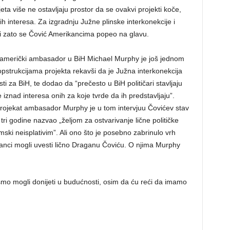
ijeta više ne ostavljaju prostor da se ovakvi projekti koče,
 interesa. Za izgradnju Južne plinske interkonekcije i
 i zato se Čović Amerikancima popeo na glavu.
u američki ambasador u BiH Michael Murphy je još jednom
pstrukcijama projekta rekavši da je Južna interkonekcija
ti za BiH, te dodao da “prečesto u BiH političari stavljaju
e iznad interesa onih za koje tvrde da ih predstavljaju”.
projekat ambasador Murphy je u tom intervjuu Čovićev stav
e tri godine nazvao „željom za ostvarivanje lične političke
omski neisplativim”. Ali ono što je posebno zabrinulo vrh
nci mogli uvesti lično Draganu Čoviću. O njima Murphy
ismo mogli donijeti u budućnosti, osim da ću reći da imamo