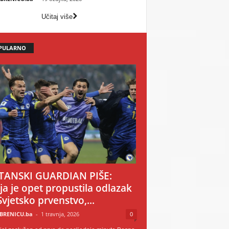
Učitaj više
PULARNO
TANSKI GUARDIAN PIŠE:
ija je opet propustila odlazak
Svjetsko prvenstvo,...
BRENICU.ba
-
1 travnja, 2026
0