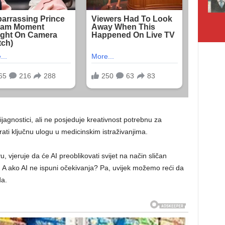
ijagnostici, ali ne posjeduje kreativnost potrebnu za
grati ključnu ulogu u medicinskim istraživanjima.
, vjeruje da će AI preoblikovati svijet na način sličan
ta. A ako AI ne ispuni očekivanja? Pa, uvijek možemo reći da
da.