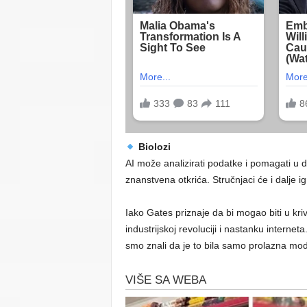
Biolozi
AI može analizirati podatke i pomagati u d
znanstvena otkrića. Stručnjaci će i dalje i
Iako Gates priznaje da bi mogao biti u krivu
industrijskoj revoluciji i nastanku interne
smo znali da je to bila samo prolazna mo