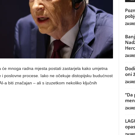
Pozn
pobj
ZASRE
Banj
Nadž
Herc
ZASRE
Dodi
da će mnoga radna mjesta postati zastarjela kako umjetna
oni 
ene i poslovne procese. Iako ne očekuje distopijsku budućnost
ZASRE
I-a biti značajan – ali s izuzetkom nekoliko ključnih
“Da 
mene
ZASRE
LAG
opas
ZASRE