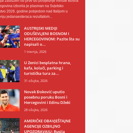
al zaslužen od prve do posljednje minute Bosna
egovina izborila je plasman na Svjetsko
tvo 2026. godine pobjedom nad Italijom u
nju jedanaesteraca rezultatom...
AUSTRIJSKI MEDIJI
ODUŠEVLJENI BOSNOM I
HERCEGOVINOM: Pazite šta su
napisali o...
1 travnja, 2026
U Zenici besplatna hrana,
kafa, kolači, parking i
turistička tura za...
31 ožujka, 2026
Novak Đoković uputio
posebnu poruku Bosni i
Hercegovini i Edinu Džeki
28 ožujka, 2026
AMERIČKE OBAVJEŠTAJNE
AGENCIJE OZBILJNO
UPOZORAVAJU: Rusija