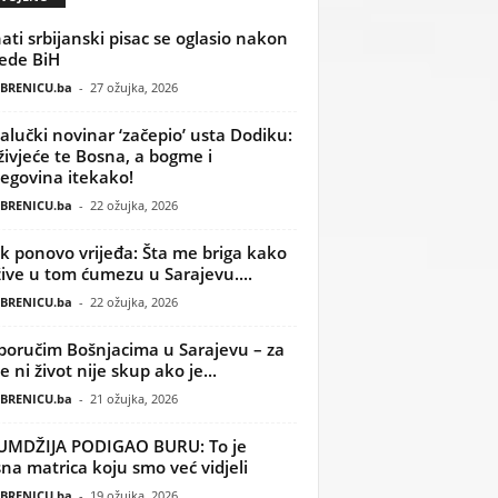
ati srbijanski pisac se oglasio nakon
ede BiH
BRENICU.ba
-
27 ožujka, 2026
alučki novinar ‘začepio’ usta Dodiku:
ivjeće te Bosna, a bogme i
egovina itekako!
BRENICU.ba
-
22 ožujka, 2026
k ponovo vrijeđa: Šta me briga kako
žive u tom ćumezu u Sarajevu....
BRENICU.ba
-
22 ožujka, 2026
poručim Bošnjacima u Sarajevu – za
 ni život nije skup ako je...
BRENICU.ba
-
21 ožujka, 2026
UMDŽIJA PODIGAO BURU: To je
na matrica koju smo već vidjeli
BRENICU.ba
-
19 ožujka, 2026