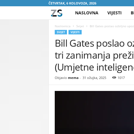
ČETVRTAK, 6 KOLOVOZA, 2026
NASLOVNA
VIJESTI
B
Z
A
Naslovnica
Svijet
Bill Gates poslao ozbiljno upoz
SVIJET
VIJESTI
Bill Gates poslao 
S
tri zanimanja preži
R
(Umjetne inteligenc
E
Objavio
mema
-
31 ožujka, 2025
1017
B
R
E
N
I