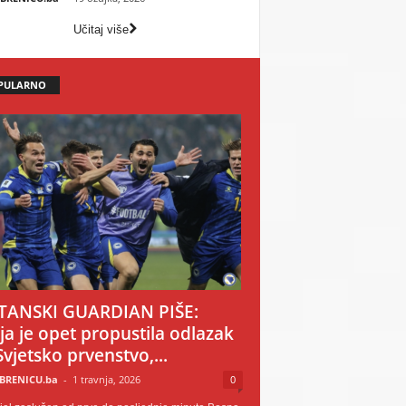
Učitaj više
PULARNO
TANSKI GUARDIAN PIŠE:
ija je opet propustila odlazak
Svjetsko prvenstvo,...
BRENICU.ba
-
1 travnja, 2026
0