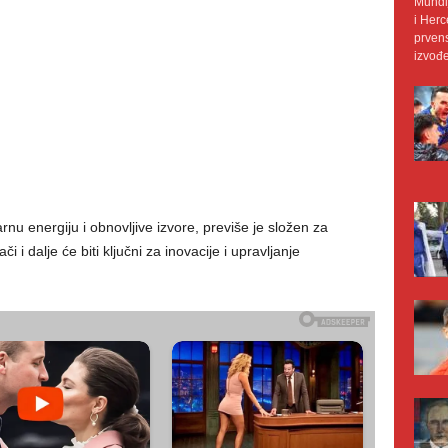
Mundij
i Herc
prvens
izvođe
arnu energiju i obnovljive izvore, previše je složen za
i i dalje će biti ključni za inovacije i upravljanje