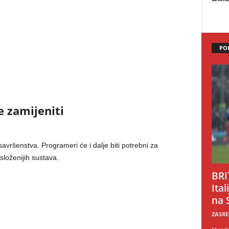
PO
e zamijeniti
avršenstva. Programeri će i dalje biti potrebni za
složenijih sustava.
BRI
Ital
na 
ZASRE