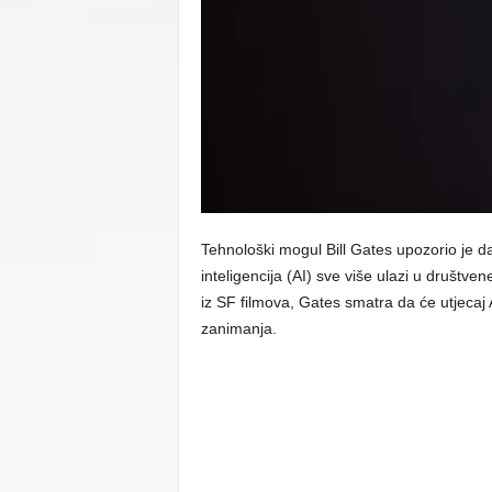
C
U
Tehnološki mogul Bill Gates upozorio je 
inteligencija (AI) sve više ulazi u društv
iz SF filmova, Gates smatra da će utjecaj A
zanimanja.