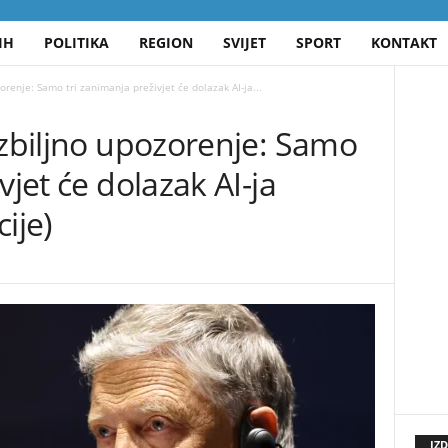
IH
POLITIKA
REGION
SVIJET
SPORT
KONTAKT
orenje: Samo tri zanimanja preživjet će dolazak AI-ja...
ozbiljno upozorenje: Samo
vjet će dolazak AI-ja
ije)
IZ