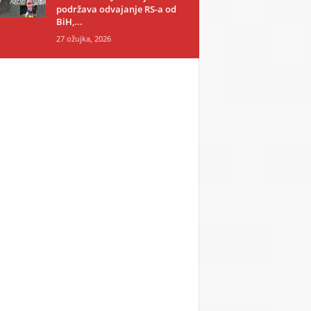
podržava odvajanje RS-a od
BiH,...
27 ožujka, 2026