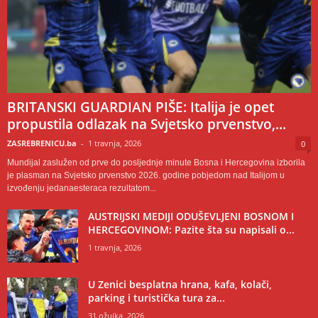
BRITANSKI GUARDIAN PIŠE: Italija je opet
propustila odlazak na Svjetsko prvenstvo,...
ZASREBRENICU.ba
-
1 travnja, 2026
0
Mundijal zaslužen od prve do posljednje minute Bosna i Hercegovina izborila
je plasman na Svjetsko prvenstvo 2026. godine pobjedom nad Italijom u
izvođenju jedanaesteraca rezultatom...
AUSTRIJSKI MEDIJI ODUŠEVLJENI BOSNOM I
HERCEGOVINOM: Pazite šta su napisali o...
1 travnja, 2026
U Zenici besplatna hrana, kafa, kolači,
parking i turistička tura za...
31 ožujka, 2026