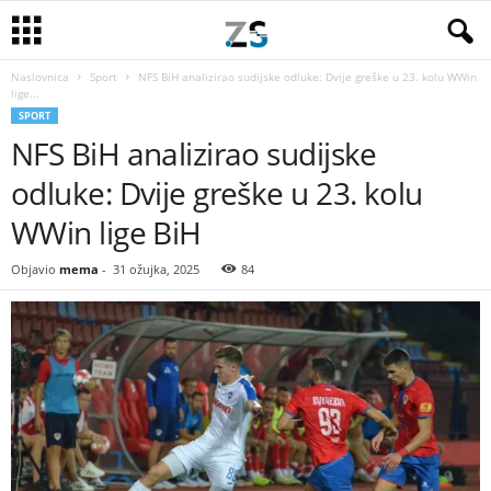
Naslovnica
Sport
NFS BiH analizirao sudijske odluke: Dvije greške u 23. kolu WWin
lige...
SPORT
NFS BiH analizirao sudijske
odluke: Dvije greške u 23. kolu
WWin lige BiH
Objavio
mema
-
31 ožujka, 2025
84