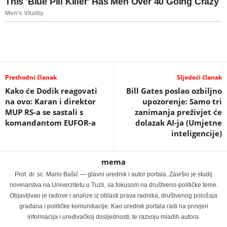
Prethodni članak
Sljedeći članak
Kako će Dodik reagovati
Bill Gates poslao ozbiljno
na ovo: Karan i direktor
upozorenje: Samo tri
MUP RS-a se sastali s
zanimanja preživjet će
komandantom EUFOR-a
dolazak AI-ja (Umjetne
inteligencije)
mema
Prof. dr. sc. Mario Bašić — glavni urednik i autor portala. Završio je studij
novinarstva na Univerzitetu u Tuzli, sa fokusom na društveno-političke teme.
Objavljivao je radove i analize iz oblasti prava radnika, društvenog položaja
građana i političke komunikacije. Kao urednik portala radi na provjeri
informacija i uređivačkoj dosljednosti, te razvoju mladih autora.