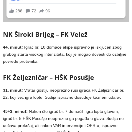
NK Široki Brijeg – FK Velež
44. minut:
Igrač br. 10 domaće ekipe ispravno je isključen zbog
grubog starta visokog intenziteta, koji je mogao dovesti do ozbiljne
povrede protivnika.
FK Željezničar – HŠK Posušje
31. minut:
Vratar gostiju neoprezno ruši igrača FK Željezničar br.
22, koji već igra loptu. Sudija ispravno dosuđuje kazneni udarac.
45+3. minut:
Nakon što igrač br. 7 domaćih igra loptu glavom,
igrač br. 5 HŠK Posušje neoprezno ga pogađa u glavu. Sudija ne
uočava prekršaj, ali nakon VAR intervencije i OFR-a, ispravno