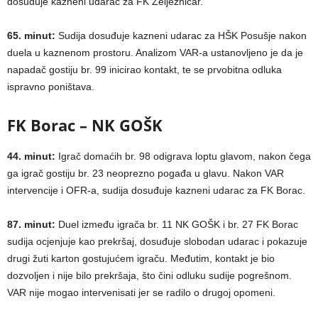
dosuđuje kazneni udarac za FK Željezničar.
65. minut:
Sudija dosuđuje kazneni udarac za HŠK Posušje nakon
duela u kaznenom prostoru. Analizom VAR-a ustanovljeno je da je
napadač gostiju br. 99 inicirao kontakt, te se prvobitna odluka
ispravno poništava.
FK Borac – NK GOŠK
44. minut:
Igrač domaćih br. 98 odigrava loptu glavom, nakon čega
ga igrač gostiju br. 23 neoprezno pogađa u glavu. Nakon VAR
intervencije i OFR-a, sudija dosuđuje kazneni udarac za FK Borac.
87. minut:
Duel između igrača br. 11 NK GOŠK i br. 27 FK Borac
sudija ocjenjuje kao prekršaj, dosuđuje slobodan udarac i pokazuje
drugi žuti karton gostujućem igraču. Međutim, kontakt je bio
dozvoljen i nije bilo prekršaja, što čini odluku sudije pogrešnom.
VAR nije mogao intervenisati jer se radilo o drugoj opomeni.