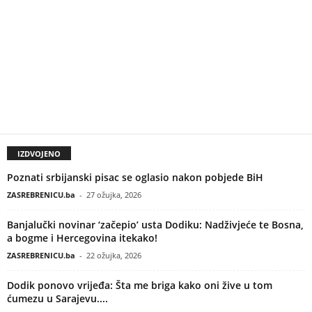
IZDVOJENO
Poznati srbijanski pisac se oglasio nakon pobjede BiH
ZASREBRENICU.ba
-
27 ožujka, 2026
Banjalučki novinar ‘začepio’ usta Dodiku: Nadživjeće te Bosna,
a bogme i Hercegovina itekako!
ZASREBRENICU.ba
-
22 ožujka, 2026
Dodik ponovo vrijeđa: Šta me briga kako oni žive u tom
ćumezu u Sarajevu....