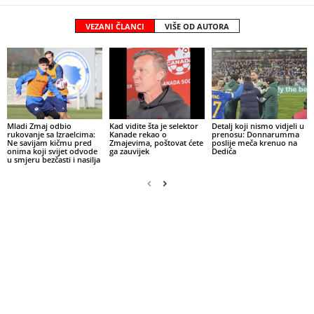
VEZANI ČLANCI
VIŠE OD AUTORA
Mladi Zmaj odbio
Kad vidite šta je selektor
Detalj koji nismo vidjeli u
rukovanje sa Izraelcima:
Kanade rekao o
prenosu: Donnarumma
Ne savijam kičmu pred
Zmajevima, poštovat ćete
poslije meča krenuo na
onima koji svijet odvode
ga zauvijek
Dedića
u smjeru bezčasti i nasilja