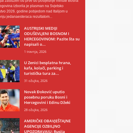
al zaslužen od prve do posljednje minute Bosna
egovina izborila je plasman na Svjetsko
tvo 2026. godine pobjedom nad Italijom u
nju jedanaesteraca rezultatom...
AUSTRIJSKI MEDIJI
ODUŠEVLJENI BOSNOM I
HERCEGOVINOM: Pazite šta su
napisali o...
1 travnja, 2026
U Zenici besplatna hrana,
kafa, kolači, parking i
turistička tura za...
31 ožujka, 2026
Novak Đoković uputio
posebnu poruku Bosni i
Hercegovini i Edinu Džeki
28 ožujka, 2026
AMERIČKE OBAVJEŠTAJNE
AGENCIJE OZBILJNO
UPOZORAVAJU: Rusija