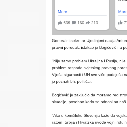
Generalni sekretar Ujedinjeni nacija Anto
pravni poredak, istakao je Bogićević na p
“Nije samo problem Ukrajina i Rusija, nije 
problem raspada svjetskog pravnog poretk
Vijeća sigurnosti i UN sve više podsjeća 
je poznati bh. političar.
Bogićević je zaključio da moramo registrov
situacije, posebno kada se odnosi na naš 
“Ako u komšiluku Slovenija kaže da vojska
ratom. Srbija i Hrvatska uvode vojni rok, ne