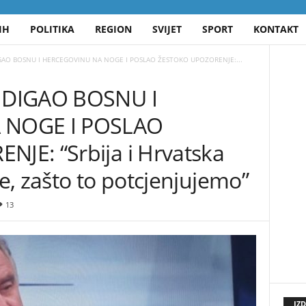
IH
POLITIKA
REGION
SVIJET
SPORT
KONTAKT
GAO BOSNU I HERCEGOVINU NA NOGE I POSLAO ŽESTOKO UPOZORENJE:...
 DIGAO BOSNU I
 NOGE I POSLAO
JE: “Srbija i Hrvatska
, zašto to potcjenjujemo”
13
IZ