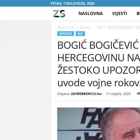
PETAK, 7 KOLOVOZA, 2026
NASLOVNA
VIJESTI
B
Z
A
Naslovnica
Novosti
BiH
BOGIĆ BOGIČEVIĆ DI
NOVOSTI
BIH
BOGIĆ BOGIČEVIĆ
S
HERCEGOVINU NA
R
ŽESTOKO UPOZOREN
E
uvode vojne rokove
B
Objavio
ZASREBRENICU.ba
-
17 veljače, 2024
R
E
N
I