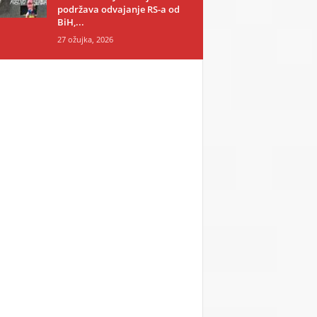
podržava odvajanje RS-a od
BiH,...
27 ožujka, 2026