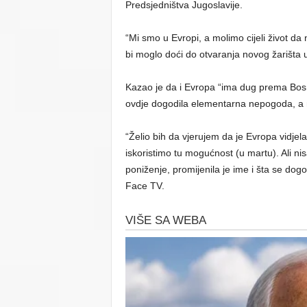
Predsjedništva Jugoslavije.
“Mi smo u Evropi, a molimo cijeli život da n
bi moglo doći do otvaranja novog žarišta 
Kazao je da i Evropa “ima dug prema Bos
ovdje dogodila elementarna nepogoda, a ne
“Želio bih da vjerujem da je Evropa vidjela
iskoristimo tu mogućnost (u martu). Ali ni
poniženje, promijenila je ime i šta se dog
Face TV.