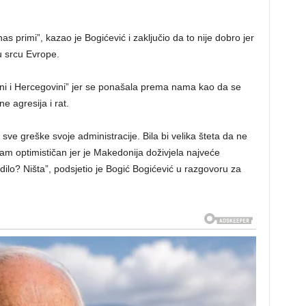
as primi”, kazao je Bogićević i zaključio da to nije dobro jer
u srcu Evrope.
ni i Hercegovini” jer se ponašala prema nama kao da se
 agresija i rat.
 sve greške svoje administracije. Bila bi velika šteta da ne
sam optimističan jer je Makedonija doživjela najveće
odilo? Ništa”, podsjetio je Bogić Bogićević u razgovoru za