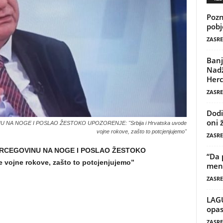
Pozn
pobj
ZASRE
Banj
Nadž
Herc
ZASRE
Dodi
oni 
NA NOGE I POSLAO ŽESTOKO UPOZORENJE: "Srbija i Hrvatska uvode
vojne rokove, zašto to potcjenjujemo"
ZASRE
ERCEGOVINU NA NOGE I POSLAO ŽESTOKO
“Da 
 vojne rokove, zašto to potcjenjujemo”
mene
ZASRE
LAG
opas
ZASRE