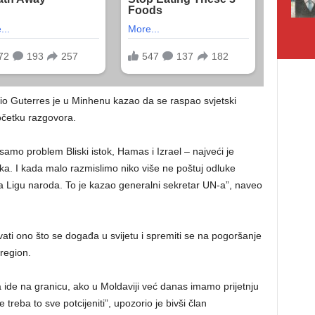
nio Guterres je u Minhenu kazao da se raspao svjetski
očetku razgovora.
samo problem Bliski istok, Hamas i Izrael – najveći je
a. I kada malo razmislimo niko više ne poštuj odluke
na Ligu naroda. To je kazao generalni sekretar UN-a”, naveo
ati ono što se događa u svijetu i spremiti se na pogoršanje
region.
 ide na granicu, ako u Moldaviji već danas imamo prijetnju
 treba to sve potcijeniti”, upozorio je bivši član