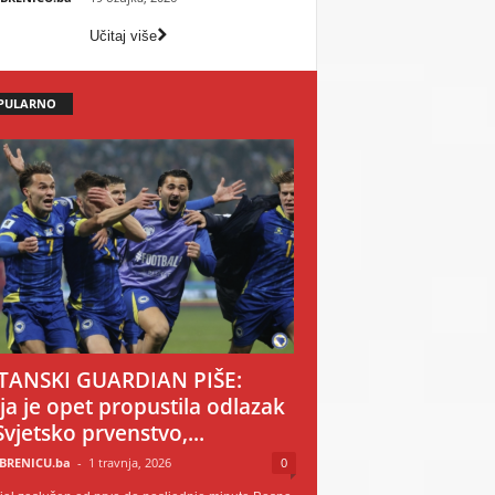
Učitaj više
PULARNO
TANSKI GUARDIAN PIŠE:
ija je opet propustila odlazak
Svjetsko prvenstvo,...
BRENICU.ba
-
1 travnja, 2026
0