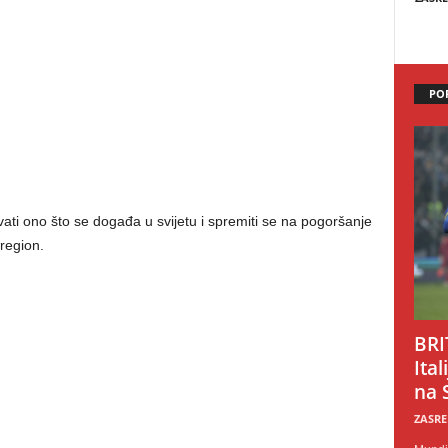
PO
ati ono što se događa u svijetu i spremiti se na pogoršanje
region.
BRI
Ital
na 
ZASRE