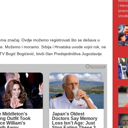
Mundij
i Herc
prvens
izvođe
ema značaj. Ovdje možemo registrovati što se dešava u
ije. Možemo i moramo. Srbija i Hrvatska uvode vojni rok, ne
 TV Bogić Bogićević, bivši član Predsjedništva Jugoslavije.