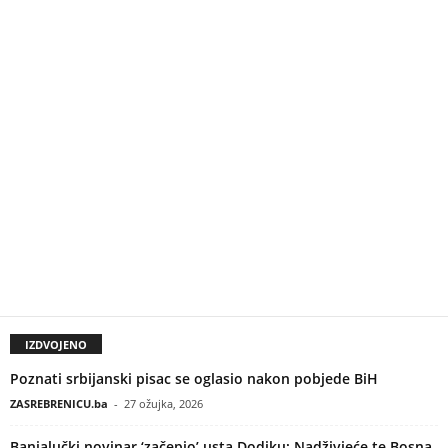
IZDVOJENO
Poznati srbijanski pisac se oglasio nakon pobjede BiH
ZASREBRENICU.ba
-
27 ožujka, 2026
Banjalučki novinar ‘začepio’ usta Dodiku: Nadživjeće te Bosna,