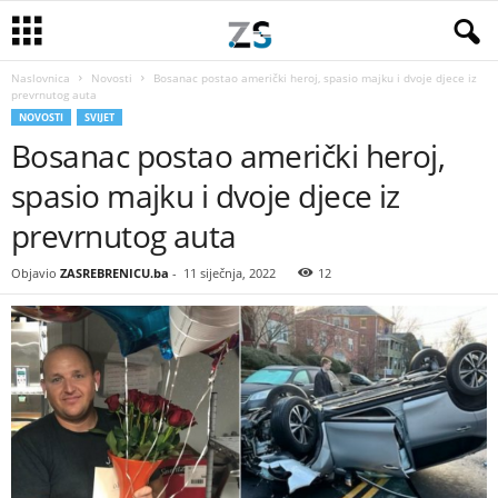
Naslovnica
Novosti
Bosanac postao američki heroj, spasio majku i dvoje djece iz
prevrnutog auta
NOVOSTI
SVIJET
Bosanac postao američki heroj,
spasio majku i dvoje djece iz
prevrnutog auta
Objavio
ZASREBRENICU.ba
-
11 siječnja, 2022
12