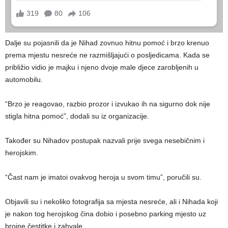
Dalje su pojasnili da je Nihad zovnuo hitnu pomoć i brzo krenuo
prema mjestu nesreće ne razmišljajući o posljedicama. Kada se
približio vidio je majku i njeno dvoje male djece zarobljenih u
automobilu.
“Brzo je reagovao, razbio prozor i izvukao ih na sigurno dok nije
stigla hitna pomoć”, dodali su iz organizacije.
Također su Nihadov postupak nazvali prije svega nesebičnim i
herojskim.
“Čast nam je imatoi ovakvog heroja u svom timu”, poručili su.
Objavili su i nekoliko fotografija sa mjesta nesreće, ali i Nihada koji
je nakon tog herojskog čina dobio i posebno parking mjesto uz
brojne čestitke i zahvale.