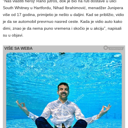
“Naš vlastiti heroj! Rano jutros, dok je bio na ruti dostave u ulici
South Whitney u Hartfordu, Nihad Ibrahimović, menadžer Junipera
više od 17 godina, primijetio je nešto u daljini. Kad se približio, vidio
je da se automobil prevrnuo nasred ceste. Kada je vidio auto kako
dimi, znao je da nema puno vremena i skočio je u akciju”, napisali
su u objavi.