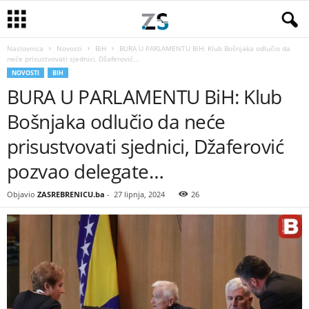
Naslovnica
Novosti
BiH
BURA U PARLAMENTU BiH: Klub Bošnjaka odlučio da
neće prisustvovati sjednici, Džaferović...
NOVOSTI
BIH
BURA U PARLAMENTU BiH: Klub
Bošnjaka odlučio da neće
prisustvovati sjednici, Džaferović
pozvao delegate…
Objavio
ZASREBRENICU.ba
-
27 lipnja, 2024
26