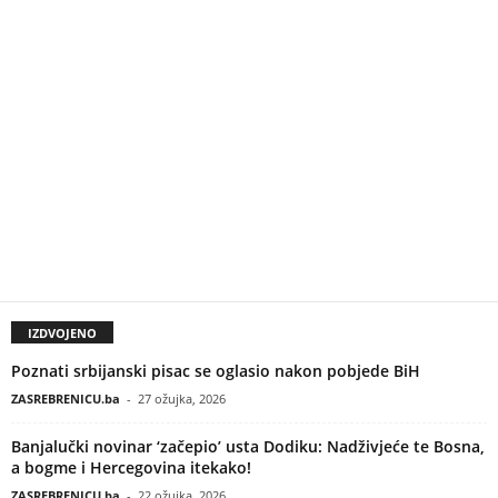
IZDVOJENO
Poznati srbijanski pisac se oglasio nakon pobjede BiH
ZASREBRENICU.ba
-
27 ožujka, 2026
Banjalučki novinar ‘začepio’ usta Dodiku: Nadživjeće te Bosna,
a bogme i Hercegovina itekako!
ZASREBRENICU.ba
-
22 ožujka, 2026