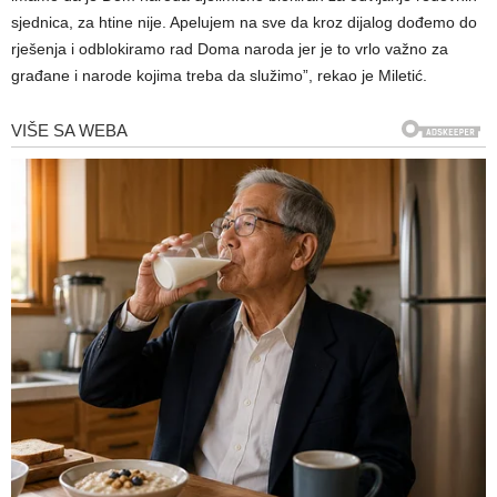
sjednica, za htine nije. Apelujem na sve da kroz dijalog dođemo do
rješenja i odblokiramo rad Doma naroda jer je to vrlo važno za
građane i narode kojima treba da služimo”, rekao je Miletić.