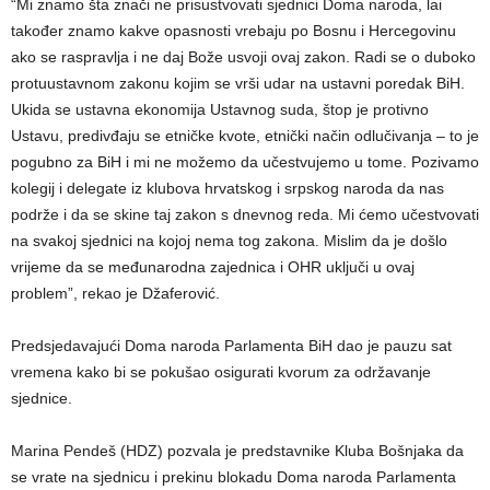
“Mi znamo šta znači ne prisustvovati sjednici Doma naroda, lai
također znamo kakve opasnosti vrebaju po Bosnu i Hercegovinu
ako se raspravlja i ne daj Bože usvoji ovaj zakon. Radi se o duboko
protuustavnom zakonu kojim se vrši udar na ustavni poredak BiH.
Ukida se ustavna ekonomija Ustavnog suda, štop je protivno
Ustavu, predivđaju se etničke kvote, etnički način odlučivanja – to je
pogubno za BiH i mi ne možemo da učestvujemo u tome. Pozivamo
kolegij i delegate iz klubova hrvatskog i srpskog naroda da nas
podrže i da se skine taj zakon s dnevnog reda. Mi ćemo učestvovati
na svakoj sjednici na kojoj nema tog zakona. Mislim da je došlo
vrijeme da se međunarodna zajednica i OHR uključi u ovaj
problem”, rekao je Džaferović.
Predsjedavajući Doma naroda Parlamenta BiH dao je pauzu sat
vremena kako bi se pokušao osigurati kvorum za održavanje
sjednice.
Marina Pendeš (HDZ) pozvala je predstavnike Kluba Bošnjaka da
se vrate na sjednicu i prekinu blokadu Doma naroda Parlamenta