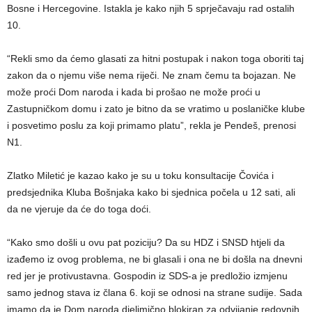
Bosne i Hercegovine. Istakla je kako njih 5 sprječavaju rad ostalih
10.
“Rekli smo da ćemo glasati za hitni postupak i nakon toga oboriti taj
zakon da o njemu više nema riječi. Ne znam čemu ta bojazan. Ne
može proći Dom naroda i kada bi prošao ne može proći u
Zastupničkom domu i zato je bitno da se vratimo u poslaničke klube
i posvetimo poslu za koji primamo platu”, rekla je Pendeš, prenosi
N1.
Zlatko Miletić je kazao kako je su u toku konsultacije Čovića i
predsjednika Kluba Bošnjaka kako bi sjednica počela u 12 sati, ali
da ne vjeruje da će do toga doći.
“Kako smo došli u ovu pat poziciju? Da su HDZ i SNSD htjeli da
izađemo iz ovog problema, ne bi glasali i ona ne bi došla na dnevni
red jer je protivustavna. Gospodin iz SDS-a je predložio izmjenu
samo jednog stava iz člana 6. koji se odnosi na strane sudije. Sada
imamo da je Dom naroda djelimično blokiran za odvijanje redovnih