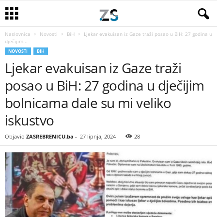
Naslovnica
Novosti
BiH
Ljekar evakuisan iz Gaze traži posao u BiH: 27 godina u
dječijim...
NOVOSTI
BIH
Ljekar evakuisan iz Gaze traži
posao u BiH: 27 godina u dječijim
bolnicama dale su mi veliko
iskustvo
Objavio
ZASREBRENICU.ba
-
27 lipnja, 2024
28