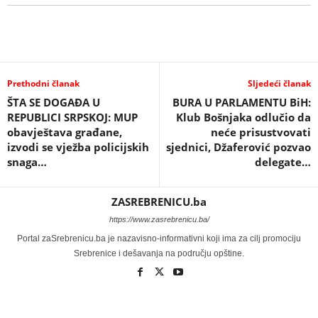
Prethodni članak
Sljedeći članak
ŠTA SE DOGAĐA U
BURA U PARLAMENTU BiH:
REPUBLICI SRPSKOJ: MUP
Klub Bošnjaka odlučio da
obavještava građane,
neće prisustvovati
izvodi se vježba policijskih
sjednici, Džaferović pozvao
snaga…
delegate…
ZASREBRENICU.ba
https://www.zasrebrenicu.ba/
Portal zaSrebrenicu.ba je nazavisno-informativni koji ima za cilj promociju
Srebrenice i dešavanja na području opštine.